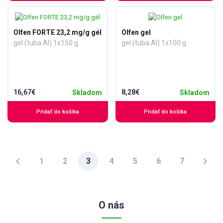
Olfen FORTE 23,2 mg/g gél
Olfen gel
gel (tuba Al) 1x150 g
gel (tuba Al) 1x100 g
16,67€
8,28€
Skladom
Skladom
Pridať do košíka
Pridať do košíka
e
chevron_left
chevron_right
1
2
3
4
5
6
7
O nás