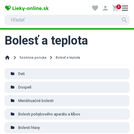
favorite
person
shopping_cart
0
search
Bolesť a teplota
home
Sezónna ponuka
Bolesť a teplota
Deti
Dospelí
Menštruačné bolesti
Bolesti pohybového aparátu a kĺbov
Bolesti hlavy