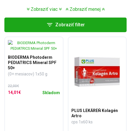
Zobraziť viac
Zobraziť menej
filter_list
Zobraziť filter
BIODERMA Photoderm
PEDIATRICS Mineral SPF
50+
(0+ mesiacov) 1x50 g
22,00€
14,01€
Skladom
PLUS LEKÁREŇ Kolagén
Artro
cps 1x60 ks