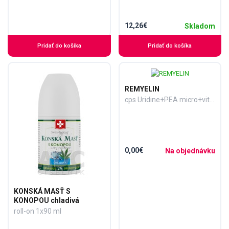
12,26€
Skladom
Pridať do košíka
Pridať do košíka
REMYELIN
cps Uridine+PEA micro+vitamíny B,C 1x30 ks
0,00€
Na objednávku
KONSKÁ MASŤ S
KONOPOU chladivá
roll-on 1x90 ml