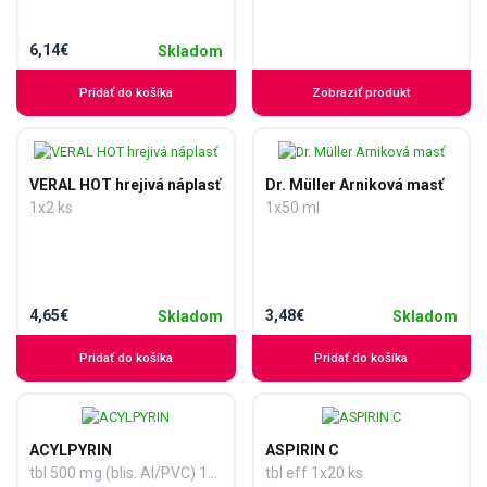
6,14€
Skladom
Pridať do košíka
Zobraziť produkt
VERAL HOT hrejivá náplasť
Dr. Müller Arniková masť
1x2 ks
1x50 ml
4,65€
3,48€
Skladom
Skladom
Pridať do košíka
Pridať do košíka
ACYLPYRIN
ASPIRIN C
tbl 500 mg (blis. Al/PVC) 1x10 ks
tbl eff 1x20 ks