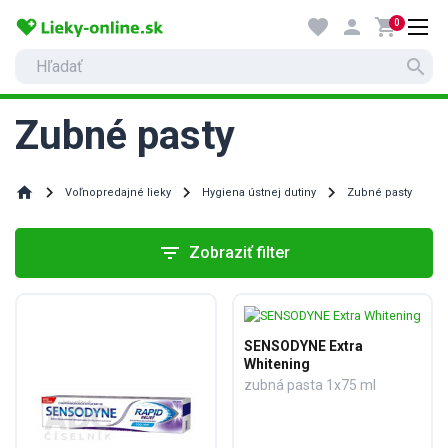
favorite
person
shopping_cart
0
search
Zubné pasty
home
Voľnopredajné lieky
Hygiena ústnej dutiny
Zubné pasty
filter_list
Zobraziť filter
SENSODYNE Extra
Whitening
zubná pasta 1x75 ml