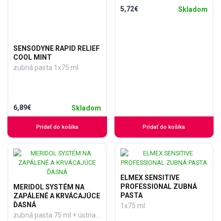
5,72€
Skladom
SENSODYNE RAPID RELIEF
COOL MINT
zubná pasta 1x75 ml
6,89€
Skladom
Pridať do košíka
Pridať do košíka
ELMEX SENSITIVE
PROFESSIONAL ZUBNÁ
MERIDOL SYSTÉM NA
PASTA
ZAPÁLENÉ A KRVÁCAJÚCE
ĎASNÁ
1x75 ml
zubná pasta 75 ml + ústna voda 400 ml + škrabka na jazyk 1 ks, 1x1 set