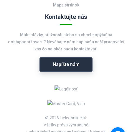
Mapa stránok
Kontaktujte nás
Máte otázky, sťažnosti alebo sa chcete opýtať na
dostupnosť tovaru? Neváhajte nám napísať a naší pracovníci
vás čo najskôr budú kontaktovať.
Napíšte nám
© 2026 Lieky-online.sk
Všetky práva vyhradené
webstránky
|
webdesign
|
eshopy
|
bajan.sk