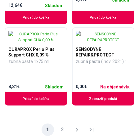
Skladom
12,64€
Skladom
Pridať do košíka
Pridať do košíka
CURAPROX Perio Plus
SENSODYNE
Support CHX 0,09 %
REPAIR&PROTECT
zubná pasta 1x75 ml
zubná pasta (inov. 2021) 1x75 ml
8,81€
0,00€
Skladom
Na objednávku
Pridať do košíka
Zobraziť produkt
chevron_right
last_page
1
2