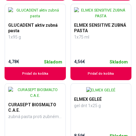
GLUCADENT aktiv zubná
ELMEX SENSITIVE ZUBNÁ
pasta
PASTA
1x95 g
1x75 ml
4,78€
4,56€
Skladom
Skladom
Pridať do košíka
Pridať do košíka
ELMEX GELEÉ
CURASEPT BIOSMALTO
gel dnt 1x25 g
C.A.E.
zubná pasta proti zubnému kazu, abrázii a erózii 1x75 ml
8,59€