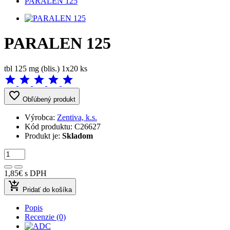
PARALEN 125
PARALEN 125
tbl 125 mg (blis.) 1x20 ks
star
star
star
star
star
favorite_border
Obľúbený produkt
Výrobca:
Zentiva, k.s.
Kód produktu:
C26627
Produkt je:
Skladom
1,85€
s DPH
add_shopping_cart
Pridať do košíka
Popis
Recenzie (0)