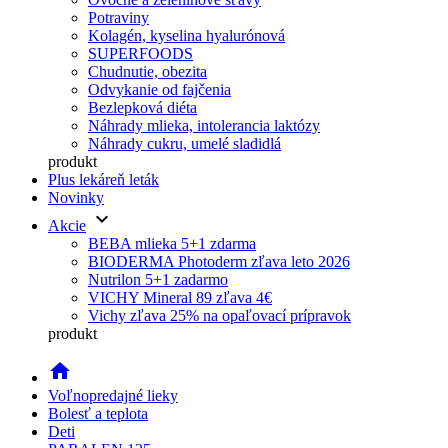
Potraviny
Kolagén, kyselina hyalurónová
SUPERFOODS
Chudnutie, obezita
Odvykanie od fajčenia
Bezlepková diéta
Náhrady mlieka, intolerancia laktózy
Náhrady cukru, umelé sladidlá
produkt
Plus lekáreň leták
Novinky
keyboard_arrow_down
Akcie
BEBA mlieka 5+1 zdarma
BIODERMA Photoderm zľava leto 2026
Nutrilon 5+1 zadarmo
VICHY Mineral 89 zľava 4€
Vichy zľava 25% na opaľovací prípravok
produkt
home
Voľnopredajné lieky
Bolesť a teplota
Deti