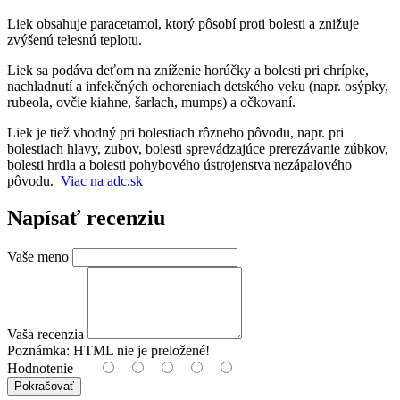
Liek obsahuje paracetamol, ktorý pôsobí proti bolesti a znižuje
zvýšenú telesnú teplotu.
Liek sa podáva deťom na zníženie horúčky a bolesti pri chrípke,
nachladnutí a infekčných ochoreniach detského veku (napr. osýpky,
rubeola, ovčie kiahne, šarlach, mumps) a očkovaní.
Liek je tiež vhodný pri bolestiach rôzneho pôvodu, napr. pri
bolestiach hlavy, zubov, bolesti sprevádzajúce prerezávanie zúbkov,
bolesti hrdla a bolesti pohybového ústrojenstva nezápalového
pôvodu.
Viac na adc.sk
Napísať recenziu
Vaše meno
Vaša recenzia
Poznámka:
HTML nie je preložené!
Hodnotenie
Pokračovať