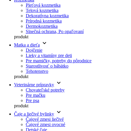
Pleťová kozmetika
Telová kozmetika
Dekoratívna kozmetika
Prírodná kozmetika
Dermokozmetika
Slnečná ochrana, Po opaľovaní
produkt
keyboard_arrow_down
Matka a dieťa
Dojčenie
Lieky a vitamíny pre deti
Pre mamičky, potreby do pôrodnice
Starostlivosť o bábätko
Tehotenstvo
produkt
keyboard_arrow_down
Veterinárne prípravky
Chovateľské potreby
Pre mačku
Pre psa
produkt
keyboard_arrow_down
Čaje a liečivé bylinky
Čajové zmesi liečivé
Čajové zmesi ovocné
Detské čaje