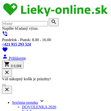
search
Napíšte hľadaný výraz.
phone_in_talk
Pondelok - Piatok: 8.00 - 16.00
+421 915 293 524
favorite
person
Prihlásenie
shopping_cart
0
0,00€
close
Váš nákupný košík je prázdny!
close
keyboard_arrow_down
Sezónna ponuka
DOVOLENKA 2026