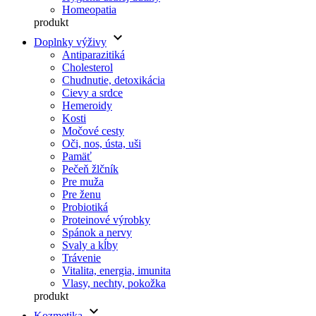
Homeopatia
produkt
keyboard_arrow_down
Doplnky výživy
Antiparazitiká
Cholesterol
Chudnutie, detoxikácia
Cievy a srdce
Hemeroidy
Kosti
Močové cesty
Oči, nos, ústa, uši
Pamäť
Pečeň žlčník
Pre muža
Pre ženu
Probiotiká
Proteinové výrobky
Spánok a nervy
Svaly a kĺby
Trávenie
Vitalita, energia, imunita
Vlasy, nechty, pokožka
produkt
keyboard_arrow_down
Kozmetika