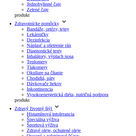
Jednobylinné čaje
Zelené čaje
produkt
keyboard_arrow_down
Zdravotnícke pomôcky
Bandáže, ortézy, tejpy
Lekárničky
Dezinfekcia
Náplasť a ošetrenie rán
Diagnostické testy
Inhalátory, výplach nosa
Teplomery
Tlakomery
Okuliare na čítanie
Chodidlá, päty
Dávkovače liekov
Inkontinencia
Vysokoenergetická diéta, nutričná podpora
produkt
keyboard_arrow_down
Zdravý životný štýl
Histamínová intolerancia
Špeciálna výživa
Športová výživa
Zdravé oleje, ochutené oleje
Ovocné a zeleninové šťavy