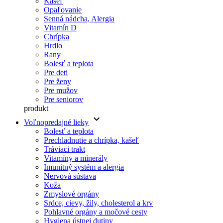
Kašeľ
Opaľovanie
Senná nádcha, Alergia
Vitamín D
Chrípka
Hrdlo
Rany
Bolesť a teplota
Pre deti
Pre ženy
Pre mužov
Pre seniorov
produkt
keyboard_arrow_down
Voľnopredajné lieky
Bolesť a teplota
Prechladnutie a chrípka, kašeľ
Tráviaci trakt
Vitamíny a minerály
Imunitný systém a alergia
Nervová sústava
Koža
Zmyslové orgány
Srdce, cievy, žily, cholesterol a krv
Pohlavné orgány a močové cesty
Hygiena ústnej dutiny