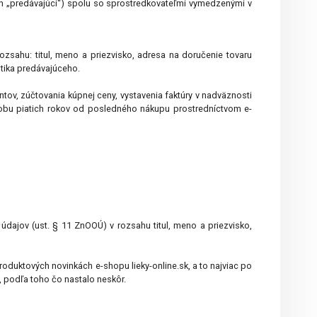
en „predávajúci“) spolu so sprostredkovateľmi vymedzenými v
ozsahu: titul, meno a priezvisko, adresa na doručenie tovaru
istika predávajúceho.
ov, zúčtovania kúpnej ceny, vystavenia faktúry v nadväznosti
 dobu piatich rokov od posledného nákupu prostredníctvom e-
ajov (ust. § 11 ZnOOÚ) v rozsahu titul, meno a priezvisko,
oduktových novinkách e-shopu lieky-online.sk, a to najviac po
 podľa toho čo nastalo neskôr.