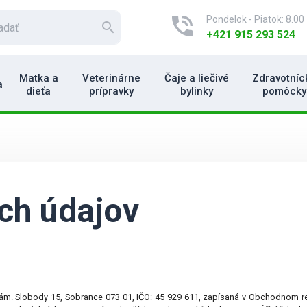
phone_in_talk
Pondelok - Piatok: 8.00 
search
+421 915 293 524
Matka a
Veterinárne
Čaje a liečivé
Zdravotníc
a
dieťa
prípravky
bylinky
pomôcky
ch údajov
m. Slobody 15, Sobrance 073 01, IČO: 45 929 611, zapísaná v Obchodnom regi