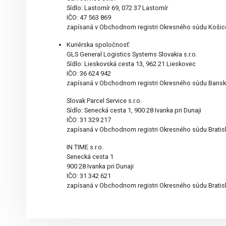
Sídlo: Lastomír 69, 072 37 Lastomír
IČO: 47 563 869
zapísaná v Obchodnom registri Okresného súdu Košice 
Kuriérska spoločnosť:
GLS General Logistics Systems Slovakia s.r.o.
Sídlo: Lieskovská cesta 13, 962 21 Lieskovec
IČO: 36 624 942
zapísaná v Obchodnom registri Okresného súdu Banská B
Slovak Parcel Service s.r.o.
Sídlo: Senecká cesta 1, 900 28 Ivanka pri Dunaji
IČO: 31 329 217
zapísaná v Obchodnom registri Okresného súdu Bratislav
IN TIME s.r.o.
Senecká cesta 1
900 28 Ivanka pri Dunaji
IČO: 31 342 621
zapísaná v Obchodnom registri Okresného súdu Bratislav