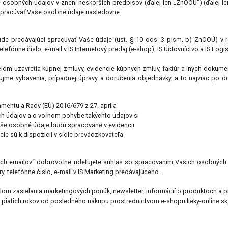
 osobných údajov v znení neskorších predpisov (ďalej len „ZnOOÚ“) (ďalej l
spracúvať Vaše osobné údaje nasledovne:
ude predávajúci spracúvať Vaše údaje (ust. § 10 ods. 3 písm. b) ZnOOÚ) v r
elefónne číslo, e-mail v IS Internetový predaj (e-shop), IS Účtovníctvo a IS Log
m uzavretia kúpnej zmluvy, evidencie kúpnych zmlúv, faktúr a iných dokument
áujme vybavenia, prípadnej úpravy a doručenia objednávky, a to najviac po
amentu a Rady (EÚ) 2016/679 z 27. apríla
h údajov a o voľnom pohybe takýchto údajov si
še osobné údaje budú spracované v evidencii
e sú k dispozícii v sídle prevádzkovateľa.
ch emailov“ dobrovoľne udeľujete súhlas so spracovaním Vašich osobných úd
y, telefónne číslo, e-mail v IS Marketing predávajúceho.
m zasielania marketingových ponúk, newsletter, informácií o produktoch a pr
piatich rokov od posledného nákupu prostredníctvom e-shopu lieky-online.sk,