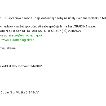
b) ZnOOÚ spracúva osobné údaje dotknutej osoby na účely uvedené v článku 1 
 údajov v našej spoločnosti zabezpečuje firma
EuroTRADING s.r.o.
,
 NARIADENIA EURÓPSKEHO PARLAMENTU A RADY (EÚ) 2016/679,
 na adrese
zo@eurotrading.sk
.
 :
www.eurotrading.sk/zo
vej lekárne:
oddiel: Sro, vložka č. 24428/P
Oddiel Sro. Vložka č. 3454/V