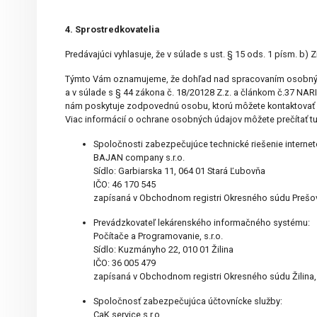
4. Sprostredkovatelia
Predávajúci vyhlasuje, že v súlade s ust. § 15 ods. 1 písm. 
Týmto Vám oznamujeme, že dohľad nad spracovaním osobných
a v súlade s § 44 zákona č. 18/20128 Z.z. a článkom č.37
nám poskytuje zodpovednú osobu, ktorú môžete kontaktovať
Viac informácií o ochrane osobných údajov môžete prečítať tu
Spoločnosti zabezpečujúce technické riešenie interneto
BAJAN company s.r.o.
Sídlo: Garbiarska 11, 064 01 Stará Ľubovňa
IČO: 46 170 545
zapísaná v Obchodnom registri Okresného súdu Prešov, 
Prevádzkovateľ lekárenského informačného systému:
Počítače a Programovanie, s.r.o.
Sídlo: Kuzmányho 22, 010 01 Žilina
IČO: 36 005 479
zapísaná v Obchodnom registri Okresného súdu Žilina, 
Spoločnosť zabezpečujúca účtovnícke služby:
CaK service s.r.o.