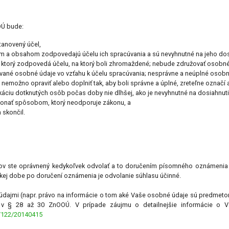
OOÚ bude:
tanovený účel,
om a obsahom zodpovedajú účelu ich spracúvania a sú nevyhnutné na jeho dos
torý zodpovedá účelu, na ktorý boli zhromaždené; nebude združovať osobné úd
zované osobné údaje vo vzťahu k účelu spracúvania; nesprávne a neúplné osob
nemožno opraviť alebo doplniť tak, aby boli správne a úplné, zreteľne označí 
áciu dotknutých osôb počas doby nie dlhšej, ako je nevyhnutné na dosiahnuti
konať spôsobom, ktorý neodporuje zákonu, a
 skončil.
ov ste oprávnený kedykoľvek odvolať a to doručením písomného oznámenia 
akej dobe po doručení oznámenia je odvolanie súhlasu účinné.
 údajmi (napr. právo na informácie o tom aké Vaše osobné údaje sú predmetom
e v § 28 až 30 ZnOOÚ. V prípade záujmu o detailnejšie informácie o 
3/122/20140415