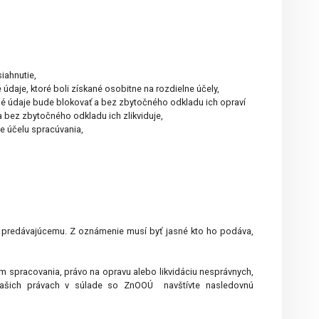
iahnutie,
aje, ktoré boli získané osobitne na rozdielne účely,
né údaje bude blokovať a bez zbytočného odkladu ich opraví
a bez zbytočného odkladu ich zlikviduje,
e účelu spracúvania,
predávajúcemu. Z oznámenie musí byť jasné kto ho podáva,
 spracovania, právo na opravu alebo likvidáciu nesprávnych,
Vašich právach v súlade so ZnOOÚ navštívte nasledovnú