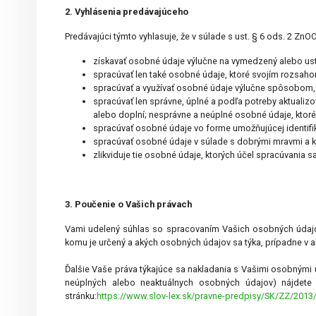
2. Vyhlásenia predávajúceho
Predávajúci týmto vyhlasuje, že v súlade s ust. § 6 ods. 2 Zn
získavať osobné údaje výlučne na vymedzený alebo us
spracúvať len také osobné údaje, ktoré svojím rozsah
spracúvať a využívať osobné údaje výlučne spôsobom, k
spracúvať len správne, úplné a podľa potreby aktuali
alebo doplní; nesprávne a neúplné osobné údaje, ktoré 
spracúvať osobné údaje vo forme umožňujúcej identifik
spracúvať osobné údaje v súlade s dobrými mravmi a 
zlikviduje tie osobné údaje, ktorých účel spracúvania sa
3. Poučenie o Vašich právach
Vami udelený súhlas so spracovaním Vašich osobných údaj
komu je určený a akých osobných údajov sa týka, prípadne v 
Ďalšie Vaše práva týkajúce sa nakladania s Vašimi osobnými
neúplných alebo neaktuálnych osobných údajov) nájdet
stránku:
https://www.slov-lex.sk/pravne-predpisy/SK/ZZ/201