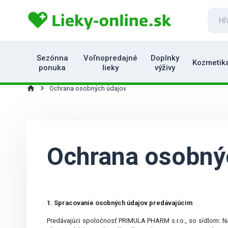
Sezónna
Voľnopredajné
Doplnky
Kozmetik
ponuka
lieky
výživy
home
Ochrana osobných údajov
Ochrana osobný
1. Spracovanie osobných údajov predávajúcim
Predávajúci spoločnosť PRIMULA PHARM s.r.o., so sídlom: Ná