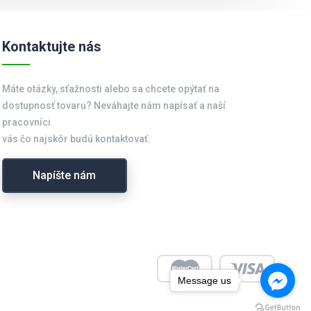
Kontaktujte nás
Máte otázky, sťažnosti alebo sa chcete opýtať na
dostupnosť tovaru? Neváhajte nám napísať a naší
pracovníci
vás čo najskôr budú kontaktovať.
Napíšte nám
Message us