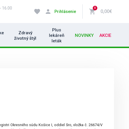
- 16.00
0
favorite
person
shopping_cart
0,00€
Prihlásenie
Plus
ke
Zdravý
lekáreň
NOVINKY
AKCIE
životný štýl
leták
stri Okresného súdu Košice I, oddiel Sro, vložka č. 26674/V