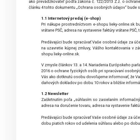
ako prevádzkovateľ podľa zákona č. 122/2013 Z.z. o ochrane
článku 4 tohto dokumentu „Ochrana osobných údajov“ bude 
1.1
Internetový predaj (e-shop)
Pri nákupe prostredníctvom e-shopu lieky-online.sk b
vrátane PSČ, adresa na vystavenie faktúry vrátane PSČ, t
Predávajúci bude spracúvať Vaše osobné údaje za účelo
na uzavretie kúpnej zmluvy, Vášho kontaktovania v z
shopu lieky-online.sk.
V zmysle článkov 13. a 14. Nariadenia Európskeho parl
2016 o ochrane fyzických osôb pri spracúvaní osobnýc
Vás ako dotknutú osobu dovoľujeme informovať, že Va
daňových dokladov po dobu 10 rokov a bližšie informáci
1.2
Newsletter
Zaškrtnutím poľa „súhlasím so zasielaním informačný
adresa na doručenie tovaru, adresa na vystavenie faktúr
Predávajúci bude spracúvať Vaše osobné údaje za účelo
dobu piatich rokov od udelenia súhlasu alebo po dobu 