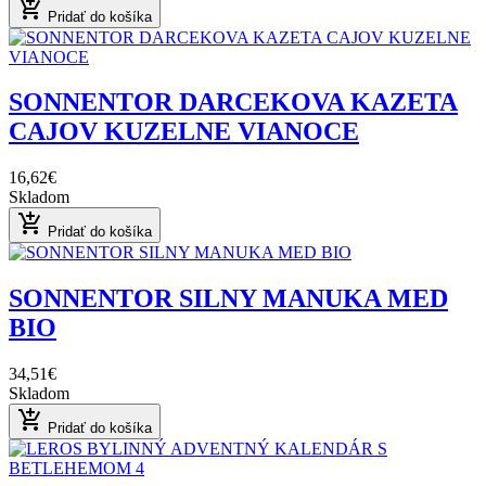
add_shopping_cart
Pridať do košíka
SONNENTOR DARCEKOVA KAZETA
CAJOV KUZELNE VIANOCE
16,62€
Skladom
add_shopping_cart
Pridať do košíka
SONNENTOR SILNY MANUKA MED
BIO
34,51€
Skladom
add_shopping_cart
Pridať do košíka