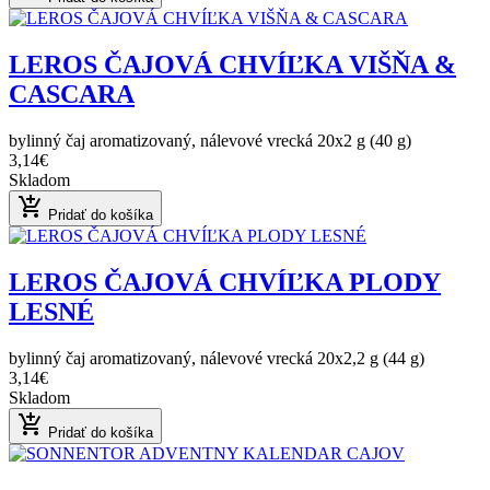
LEROS ČAJOVÁ CHVÍĽKA VIŠŇA &
CASCARA
bylinný čaj aromatizovaný, nálevové vrecká 20x2 g (40 g)
3,14€
Skladom
add_shopping_cart
Pridať do košíka
LEROS ČAJOVÁ CHVÍĽKA PLODY
LESNÉ
bylinný čaj aromatizovaný, nálevové vrecká 20x2,2 g (44 g)
3,14€
Skladom
add_shopping_cart
Pridať do košíka