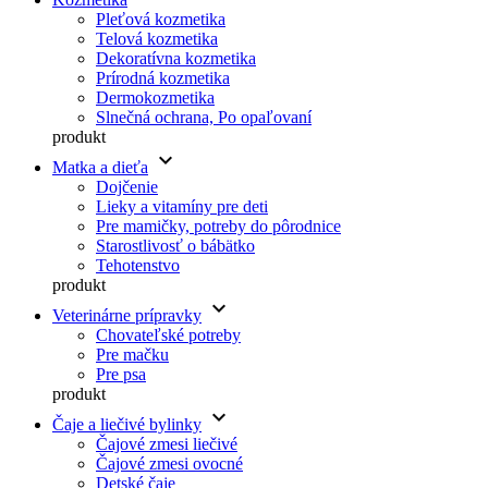
Pleťová kozmetika
Telová kozmetika
Dekoratívna kozmetika
Prírodná kozmetika
Dermokozmetika
Slnečná ochrana, Po opaľovaní
produkt
keyboard_arrow_down
Matka a dieťa
Dojčenie
Lieky a vitamíny pre deti
Pre mamičky, potreby do pôrodnice
Starostlivosť o bábätko
Tehotenstvo
produkt
keyboard_arrow_down
Veterinárne prípravky
Chovateľské potreby
Pre mačku
Pre psa
produkt
keyboard_arrow_down
Čaje a liečivé bylinky
Čajové zmesi liečivé
Čajové zmesi ovocné
Detské čaje