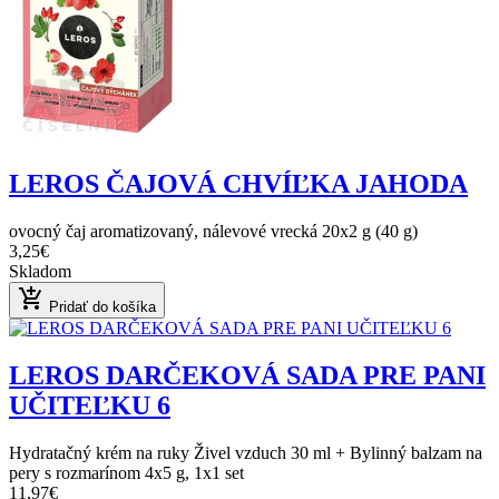
LEROS ČAJOVÁ CHVÍĽKA JAHODA
ovocný čaj aromatizovaný, nálevové vrecká 20x2 g (40 g)
3,25€
Skladom
add_shopping_cart
Pridať do košíka
LEROS DARČEKOVÁ SADA PRE PANI
UČITEĽKU 6
Hydratačný krém na ruky Živel vzduch 30 ml + Bylinný balzam na
pery s rozmarínom 4x5 g, 1x1 set
11,97€