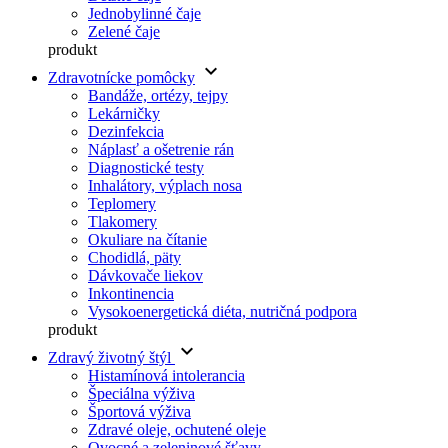
Jednobylinné čaje
Zelené čaje
produkt
keyboard_arrow_down
Zdravotnícke pomôcky
Bandáže, ortézy, tejpy
Lekárničky
Dezinfekcia
Náplasť a ošetrenie rán
Diagnostické testy
Inhalátory, výplach nosa
Teplomery
Tlakomery
Okuliare na čítanie
Chodidlá, päty
Dávkovače liekov
Inkontinencia
Vysokoenergetická diéta, nutričná podpora
produkt
keyboard_arrow_down
Zdravý životný štýl
Histamínová intolerancia
Špeciálna výživa
Športová výživa
Zdravé oleje, ochutené oleje
Ovocné a zeleninové šťavy