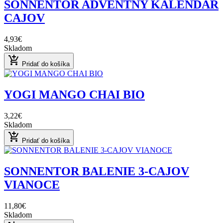
SONNENTOR ADVENTNY KALENDAR
CAJOV
4,93€
Skladom
add_shopping_cart
Pridať do košíka
YOGI MANGO CHAI BIO
3,22€
Skladom
add_shopping_cart
Pridať do košíka
SONNENTOR BALENIE 3-CAJOV
VIANOCE
11,80€
Skladom