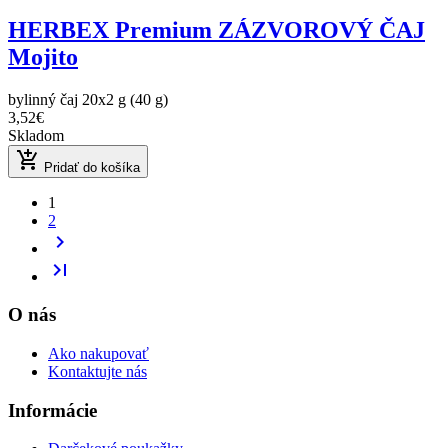
HERBEX Premium ZÁZVOROVÝ ČAJ
Mojito
bylinný čaj 20x2 g (40 g)
3,52€
Skladom
add_shopping_cart
Pridať do košíka
1
2
chevron_right
last_page
O nás
Ako nakupovať
Kontaktujte nás
Informácie