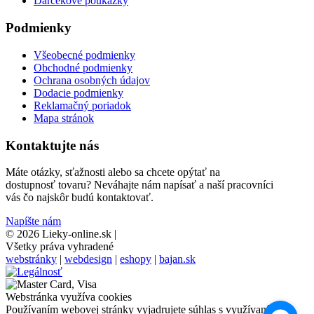
Darčekové poukažky
Podmienky
Všeobecné podmienky
Obchodné podmienky
Ochrana osobných údajov
Dodacie podmienky
Reklamačný poriadok
Mapa stránok
Kontaktujte nás
Máte otázky, sťažnosti alebo sa chcete opýtať na
dostupnosť tovaru? Neváhajte nám napísať a naší pracovníci
vás čo najskôr budú kontaktovať.
Napíšte nám
© 2026 Lieky-online.sk
|
Všetky práva vyhradené
webstránky
|
webdesign
|
eshopy
|
bajan.sk
Webstránka využíva cookies
Používaním webovej stránky vyjadrujete súhlas s využívaním