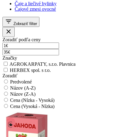
Čaje a liečivé bylinky
Čajové zmesi ovocné
filter_list
Zobraziť filter
close
Zoradiť podľa ceny
Značky
AGROKARPATY, s.r.o. Plavnica
HERBEX spol. s r.o.
Zoradiť
Predvolené
Názov (A-Z)
Názov (Z-A)
Cena (Nízka - Vysoká)
Cena (Vysoká - Nízka)