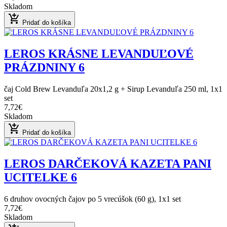
Skladom
add_shopping_cart
Pridať do košíka
LEROS KRÁSNE LEVANDUĽOVÉ
PRÁZDNINY 6
čaj Cold Brew Levanduľa 20x1,2 g + Sirup Levanduľa 250 ml, 1x1
set
7,72€
Skladom
add_shopping_cart
Pridať do košíka
LEROS DARČEKOVÁ KAZETA PANI
UCITELKE 6
6 druhov ovocných čajov po 5 vrecúšok (60 g), 1x1 set
7,72€
Skladom