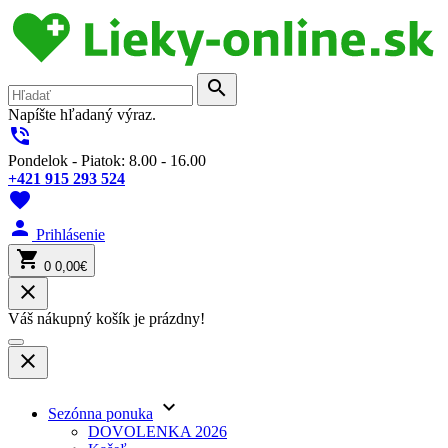
search
Napíšte hľadaný výraz.
phone_in_talk
Pondelok - Piatok: 8.00 - 16.00
+421 915 293 524
favorite
person
Prihlásenie
shopping_cart
0
0,00€
close
Váš nákupný košík je prázdny!
close
keyboard_arrow_down
Sezónna ponuka
DOVOLENKA 2026