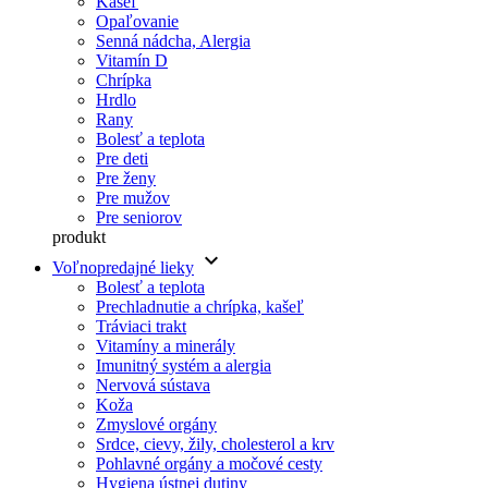
Kašeľ
Opaľovanie
Senná nádcha, Alergia
Vitamín D
Chrípka
Hrdlo
Rany
Bolesť a teplota
Pre deti
Pre ženy
Pre mužov
Pre seniorov
produkt
keyboard_arrow_down
Voľnopredajné lieky
Bolesť a teplota
Prechladnutie a chrípka, kašeľ
Tráviaci trakt
Vitamíny a minerály
Imunitný systém a alergia
Nervová sústava
Koža
Zmyslové orgány
Srdce, cievy, žily, cholesterol a krv
Pohlavné orgány a močové cesty
Hygiena ústnej dutiny