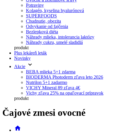
Potraviny
Kolagén, kyselina hyalurónová
SUPERFOODS
Chudnutie, obezita
Odvykanie od fajčenia
Bezlepková diéta
Náhrady mlieka, intolerancia laktózy
Náhrady cukru, umelé sladidlá
produkt
Plus lekáreň leták
Novinky
keyboard_arrow_down
Akcie
BEBA mlieka 5+1 zdarma
BIODERMA Photoderm zľava leto 2026
Nutrilon 5+1 zadarmo
VICHY Mineral 89 zľava 4€
Vichy zľava 25% na opaľovací prípravok
produkt
Čajové zmesi ovocné
home