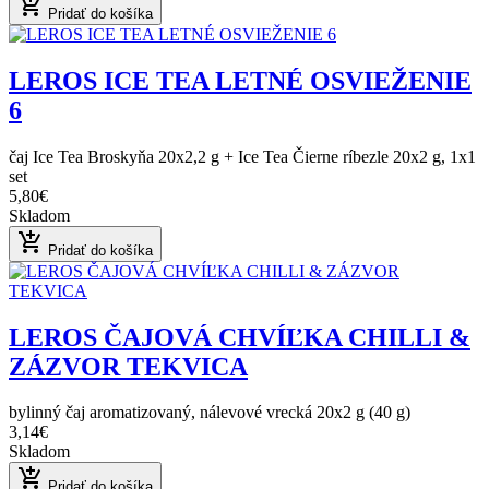
add_shopping_cart
Pridať do košíka
LEROS ICE TEA LETNÉ OSVIEŽENIE
6
čaj Ice Tea Broskyňa 20x2,2 g + Ice Tea Čierne ríbezle 20x2 g, 1x1
set
5,80€
Skladom
add_shopping_cart
Pridať do košíka
LEROS ČAJOVÁ CHVÍĽKA CHILLI &
ZÁZVOR TEKVICA
bylinný čaj aromatizovaný, nálevové vrecká 20x2 g (40 g)
3,14€
Skladom
add_shopping_cart
Pridať do košíka