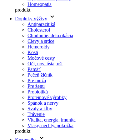
Homeopatia
produkt
keyboard_arrow_down
Doplnky výživy
Antiparazitiká
Cholesterol
Chudnutie, detoxikácia
Cievy a srdce
Hemeroidy
Kosti
Močové cesty
Oči, nos, ústa, uši
Pamäť
Pečeň žlčník
Pre muža
Pre ženu
Probiotiká
Proteinové výrobky
Spánok a nervy
Svaly a kĺby
Trávenie
Vitalita, energia, imunita
Vlasy, nechty, pokožka
produkt
keyboard_arrow_down
Kozmetika