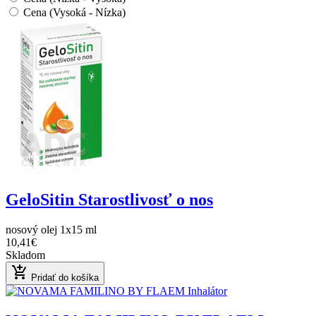
Cena (Vysoká - Nízka)
GeloSitin Starostlivosť o nos
nosový olej 1x15 ml
10,41€
Skladom
add_shopping_cart
Pridať do košíka