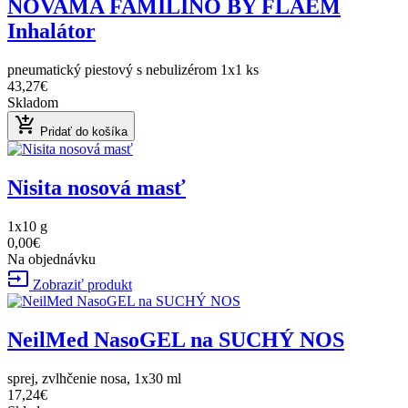
NOVAMA FAMILINO BY FLAEM
Inhalátor
pneumatický piestový s nebulizérom 1x1 ks
43,27€
Skladom
add_shopping_cart
Pridať do košíka
Nisita nosová masť
1x10 g
0,00€
Na objednávku
input
Zobraziť produkt
NeilMed NasoGEL na SUCHÝ NOS
sprej, zvlhčenie nosa, 1x30 ml
17,24€