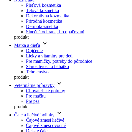
Pleťová kozmetika
Telová kozmetika
Dekoratívna kozmetika
Prírodná kozmetika
Dermokozmetika
Slnečná ochrana, Po opaľovaní
produkt
keyboard_arrow_down
Matka a dieťa
Dojčenie
Lieky a vitamíny pre deti
Pre mamičky, potreby do pôrodnice
Starostlivosť o bábätko
Tehotenstvo
produkt
keyboard_arrow_down
Veterinárne prípravky
Chovateľské potreby
Pre mačku
Pre psa
produkt
keyboard_arrow_down
Čaje a liečivé bylinky
Čajové zmesi liečivé
Čajové zmesi ovocné
Detské čaje