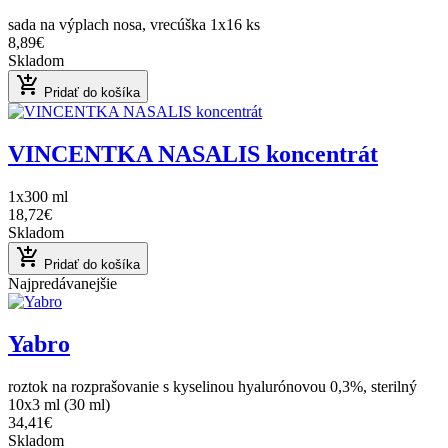
sada na výplach nosa, vrecúška 1x16 ks
8,89€
Skladom
add_shopping_cart
Pridať do košíka
VINCENTKA NASALIS koncentrát
1x300 ml
18,72€
Skladom
add_shopping_cart
Pridať do košíka
Najpredávanejšie
Yabro
roztok na rozprašovanie s kyselinou hyalurónovou 0,3%, sterilný
10x3 ml (30 ml)
34,41€
Skladom