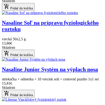
Skladom
add_shopping_cart
Pridať do košíka
Nasaline Soľ na prípravu fyziologického
roztoku
vrecká 50x2,5 g
13,86€
Skladom
add_shopping_cart
Pridať do košíka
Nasaline Junior Systém na výplach nosa
striekačka + odmerka + 10 vreciek soli + cestovné puzdro 1x1 set
15,81€
Skladom
add_shopping_cart
Pridať do košíka