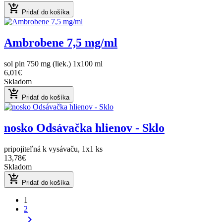
add_shopping_cart
Pridať do košíka
Ambrobene 7,5 mg/ml
sol pin 750 mg (liek.) 1x100 ml
6,01€
Skladom
add_shopping_cart
Pridať do košíka
nosko Odsávačka hlienov - Sklo
pripojiteľná k vysávaču, 1x1 ks
13,78€
Skladom
add_shopping_cart
Pridať do košíka
1
2
chevron_right