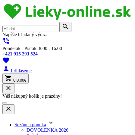
search
Napíšte hľadaný výraz.
phone_in_talk
Pondelok - Piatok: 8.00 - 16.00
+421 915 293 524
favorite
person
Prihlásenie
shopping_cart
0
0,00€
close
Váš nákupný košík je prázdny!
close
keyboard_arrow_down
Sezónna ponuka
DOVOLENKA 2026