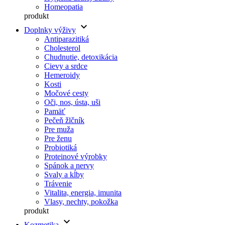
Homeopatia
produkt
keyboard_arrow_down
Doplnky výživy
Antiparazitiká
Cholesterol
Chudnutie, detoxikácia
Cievy a srdce
Hemeroidy
Kosti
Močové cesty
Oči, nos, ústa, uši
Pamäť
Pečeň žlčník
Pre muža
Pre ženu
Probiotiká
Proteinové výrobky
Spánok a nervy
Svaly a kĺby
Trávenie
Vitalita, energia, imunita
Vlasy, nechty, pokožka
produkt
keyboard_arrow_down
Kozmetika