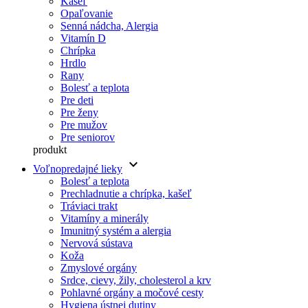
Kašeľ
Opaľovanie
Senná nádcha, Alergia
Vitamín D
Chrípka
Hrdlo
Rany
Bolesť a teplota
Pre deti
Pre ženy
Pre mužov
Pre seniorov
produkt
keyboard_arrow_down
Voľnopredajné lieky
Bolesť a teplota
Prechladnutie a chrípka, kašeľ
Tráviaci trakt
Vitamíny a minerály
Imunitný systém a alergia
Nervová sústava
Koža
Zmyslové orgány
Srdce, cievy, žily, cholesterol a krv
Pohlavné orgány a močové cesty
Hygiena ústnej dutiny