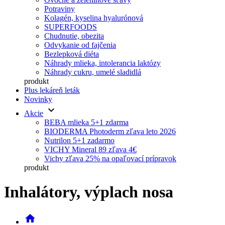
Potraviny
Kolagén, kyselina hyalurónová
SUPERFOODS
Chudnutie, obezita
Odvykanie od fajčenia
Bezlepková diéta
Náhrady mlieka, intolerancia laktózy
Náhrady cukru, umelé sladidlá
produkt
Plus lekáreň leták
Novinky
keyboard_arrow_down
Akcie
BEBA mlieka 5+1 zdarma
BIODERMA Photoderm zľava leto 2026
Nutrilon 5+1 zadarmo
VICHY Mineral 89 zľava 4€
Vichy zľava 25% na opaľovací prípravok
produkt
Inhalátory, výplach nosa
home