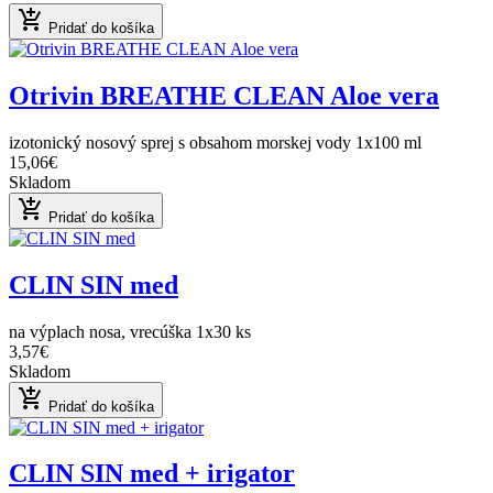
add_shopping_cart
Pridať do košíka
Otrivin BREATHE CLEAN Aloe vera
izotonický nosový sprej s obsahom morskej vody 1x100 ml
15,06€
Skladom
add_shopping_cart
Pridať do košíka
CLIN SIN med
na výplach nosa, vrecúška 1x30 ks
3,57€
Skladom
add_shopping_cart
Pridať do košíka
CLIN SIN med + irigator