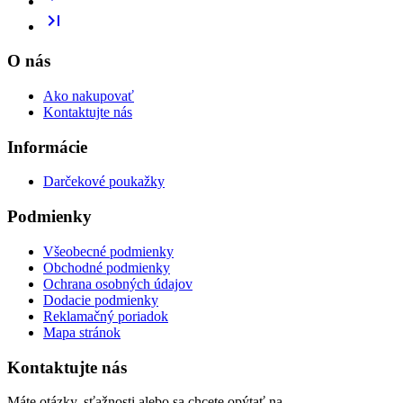
last_page
O nás
Ako nakupovať
Kontaktujte nás
Informácie
Darčekové poukažky
Podmienky
Všeobecné podmienky
Obchodné podmienky
Ochrana osobných údajov
Dodacie podmienky
Reklamačný poriadok
Mapa stránok
Kontaktujte nás
Máte otázky, sťažnosti alebo sa chcete opýtať na