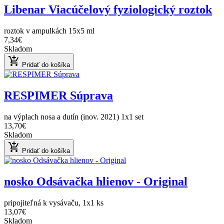
Libenar Viacúčelový fyziologický roztok
roztok v ampulkách 15x5 ml
7,34€
Skladom
add_shopping_cart
Pridať do košíka
RESPIMER Súprava
na výplach nosa a dutín (inov. 2021) 1x1 set
13,70€
Skladom
add_shopping_cart
Pridať do košíka
nosko Odsávačka hlienov - Original
pripojiteľná k vysávaču, 1x1 ks
13,07€
Skladom