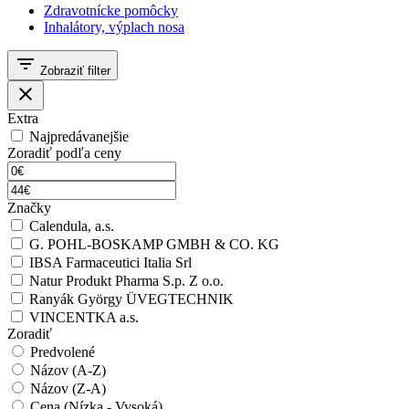
Zdravotnícke pomôcky
Inhalátory, výplach nosa
filter_list
Zobraziť filter
close
Extra
Najpredávanejšie
Zoradiť podľa ceny
Značky
Calendula, a.s.
G. POHL-BOSKAMP GMBH & CO. KG
IBSA Farmaceutici Italia Srl
Natur Produkt Pharma S.p. Z o.o.
Ranyák György ÜVEGTECHNIK
VINCENTKA a.s.
Zoradiť
Predvolené
Názov (A-Z)
Názov (Z-A)
Cena (Nízka - Vysoká)