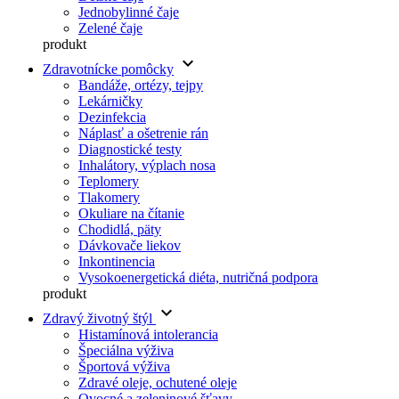
Jednobylinné čaje
Zelené čaje
produkt
keyboard_arrow_down
Zdravotnícke pomôcky
Bandáže, ortézy, tejpy
Lekárničky
Dezinfekcia
Náplasť a ošetrenie rán
Diagnostické testy
Inhalátory, výplach nosa
Teplomery
Tlakomery
Okuliare na čítanie
Chodidlá, päty
Dávkovače liekov
Inkontinencia
Vysokoenergetická diéta, nutričná podpora
produkt
keyboard_arrow_down
Zdravý životný štýl
Histamínová intolerancia
Špeciálna výživa
Športová výživa
Zdravé oleje, ochutené oleje
Ovocné a zeleninové šťavy