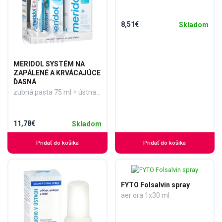
8,51€
Skladom
MERIDOL SYSTÉM NA
ZAPÁLENÉ A KRVÁCAJÚCE
ĎASNÁ
zubná pasta 75 ml + ústna voda 400 ml + škrabka na jazyk 1 ks, 1x1 set
11,78€
Skladom
Pridať do košíka
Pridať do košíka
FYTO Folsalvin spray
aer ora 1x30 ml