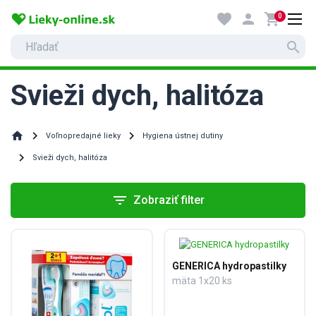
favorite
person
shopping_cart
0
search
Svieži dych, halitóza
home
Voľnopredajné lieky
Hygiena ústnej dutiny
Svieži dych, halitóza
filter_list
Zobraziť filter
GENERICA hydropastilky
mäta 1x20 ks