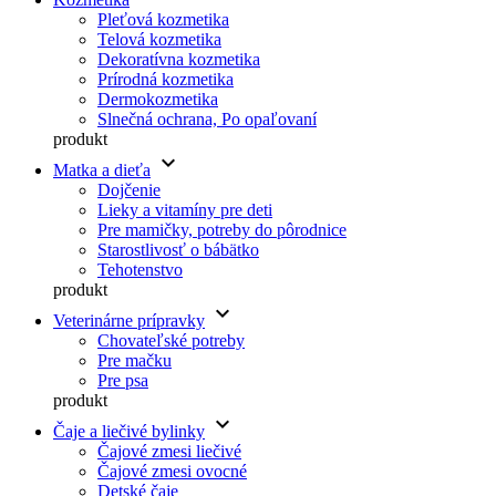
Pleťová kozmetika
Telová kozmetika
Dekoratívna kozmetika
Prírodná kozmetika
Dermokozmetika
Slnečná ochrana, Po opaľovaní
produkt
keyboard_arrow_down
Matka a dieťa
Dojčenie
Lieky a vitamíny pre deti
Pre mamičky, potreby do pôrodnice
Starostlivosť o bábätko
Tehotenstvo
produkt
keyboard_arrow_down
Veterinárne prípravky
Chovateľské potreby
Pre mačku
Pre psa
produkt
keyboard_arrow_down
Čaje a liečivé bylinky
Čajové zmesi liečivé
Čajové zmesi ovocné
Detské čaje