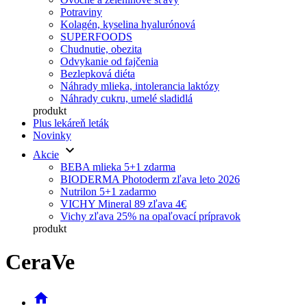
Potraviny
Kolagén, kyselina hyalurónová
SUPERFOODS
Chudnutie, obezita
Odvykanie od fajčenia
Bezlepková diéta
Náhrady mlieka, intolerancia laktózy
Náhrady cukru, umelé sladidlá
produkt
Plus lekáreň leták
Novinky
keyboard_arrow_down
Akcie
BEBA mlieka 5+1 zdarma
BIODERMA Photoderm zľava leto 2026
Nutrilon 5+1 zadarmo
VICHY Mineral 89 zľava 4€
Vichy zľava 25% na opaľovací prípravok
produkt
CeraVe
home