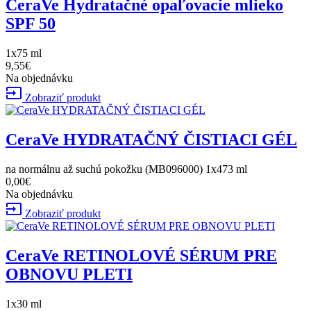
CeraVe Hydratačné opaľovacie mlieko
SPF 50
1x75 ml
9,55€
Na objednávku
input
Zobraziť produkt
CeraVe HYDRATAČNÝ ČISTIACI GÉL
na normálnu až suchú pokožku (MB096000) 1x473 ml
0,00€
Na objednávku
input
Zobraziť produkt
CeraVe RETINOLOVÉ SÉRUM PRE
OBNOVU PLETI
1x30 ml