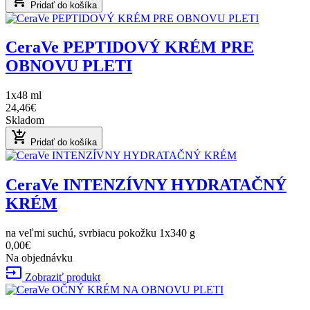
Pridať do košíka
CeraVe PEPTIDOVÝ KRÉM PRE
OBNOVU PLETI
1x48 ml
24,46€
Skladom
add_shopping_cart
Pridať do košíka
CeraVe INTENZÍVNY HYDRATAČNÝ
KRÉM
na veľmi suchú, svrbiacu pokožku 1x340 g
0,00€
Na objednávku
input
Zobraziť produkt