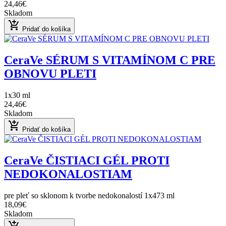
24,46€
Skladom
add_shopping_cart
Pridať do košíka
CeraVe SÉRUM S VITAMÍNOM C PRE
OBNOVU PLETI
1x30 ml
24,46€
Skladom
add_shopping_cart
Pridať do košíka
CeraVe ČISTIACI GÉL PROTI
NEDOKONALOSTIAM
pre pleť so sklonom k tvorbe nedokonalostí 1x473 ml
18,09€
Skladom
add_shopping_cart