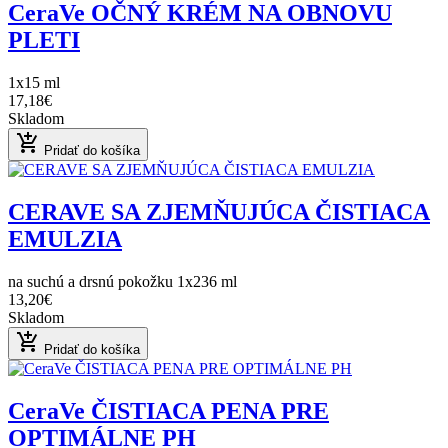
CeraVe OČNÝ KRÉM NA OBNOVU
PLETI
1x15 ml
17,18€
Skladom
add_shopping_cart
Pridať do košíka
CERAVE SA ZJEMŇUJÚCA ČISTIACA
EMULZIA
na suchú a drsnú pokožku 1x236 ml
13,20€
Skladom
add_shopping_cart
Pridať do košíka
CeraVe ČISTIACA PENA PRE
OPTIMÁLNE PH