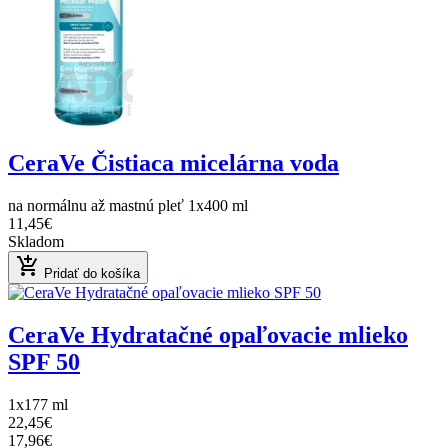
CeraVe Čistiaca micelárna voda
na normálnu až mastnú pleť 1x400 ml
11,45€
Skladom
add_shopping_cart
Pridať do košíka
CeraVe Hydratačné opaľovacie mlieko
SPF 50
1x177 ml
22,45€
17,96€