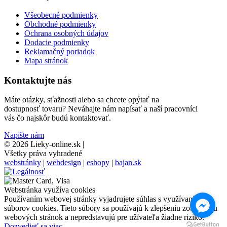
Všeobecné podmienky
Obchodné podmienky
Ochrana osobných údajov
Dodacie podmienky
Reklamačný poriadok
Mapa stránok
Kontaktujte nás
Máte otázky, sťažnosti alebo sa chcete opýtať na
dostupnosť tovaru? Neváhajte nám napísať a naší pracovníci
vás čo najskôr budú kontaktovať.
Napíšte nám
© 2026 Lieky-online.sk
|
Všetky práva vyhradené
webstránky
|
webdesign
|
eshopy
|
bajan.sk
Webstránka využíva cookies
Používaním webovej stránky vyjadrujete súhlas s využívaním
súborov cookies. Tieto súbory sa používajú k zlepšeniu zobrazeniu
webových stránok a nepredstavujú pre užívateľa žiadne riziko.
Dozvedieť sa viac