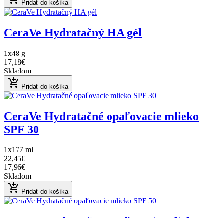
Pridať do košíka
CeraVe Hydratačný HA gél
1x48 g
17,18€
Skladom
add_shopping_cart
Pridať do košíka
CeraVe Hydratačné opaľovacie mlieko
SPF 30
1x177 ml
22,45€
17,96€
Skladom
add_shopping_cart
Pridať do košíka