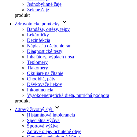
Jednobylinné čaje
Zelené čaje
produkt
keyboard_arrow_down
Zdravotnícke pomôcky
Bandáže, ortézy, tejpy
Lekárničky
Dezinfekcia
Náplasť a ošetrenie rán
Diagnostické testy
Inhalátory, výplach nosa
Teplomery
Tlakomery
Okuliare na čítanie
Chodidlá, päty
Dávkovače liekov
Inkontinencia
Vysokoenergetická diéta, nutričná podpora
produkt
keyboard_arrow_down
Zdravý životný štýl
Histamínová intolerancia
Špeciálna výživa
Športová výživa
Zdravé oleje, ochutené oleje
Ovocné a zeleninové šťavy