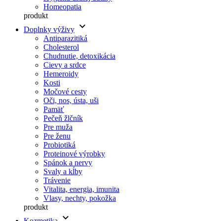
Homeopatia
produkt
keyboard_arrow_down
Doplnky výživy
Antiparazitiká
Cholesterol
Chudnutie, detoxikácia
Cievy a srdce
Hemeroidy
Kosti
Močové cesty
Oči, nos, ústa, uši
Pamäť
Pečeň žlčník
Pre muža
Pre ženu
Probiotiká
Proteinové výrobky
Spánok a nervy
Svaly a kĺby
Trávenie
Vitalita, energia, imunita
Vlasy, nechty, pokožka
produkt
keyboard_arrow_down
Kozmetika