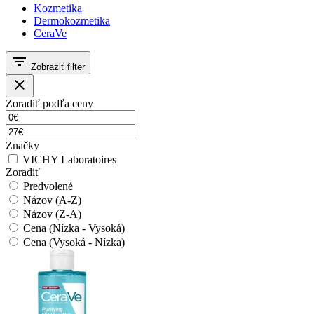
Kozmetika
Dermokozmetika
CeraVe
filter_list
Zobraziť filter
close
Zoradiť podľa ceny
Značky
VICHY Laboratoires
Zoradiť
Predvolené
Názov (A-Z)
Názov (Z-A)
Cena (Nízka - Vysoká)
Cena (Vysoká - Nízka)