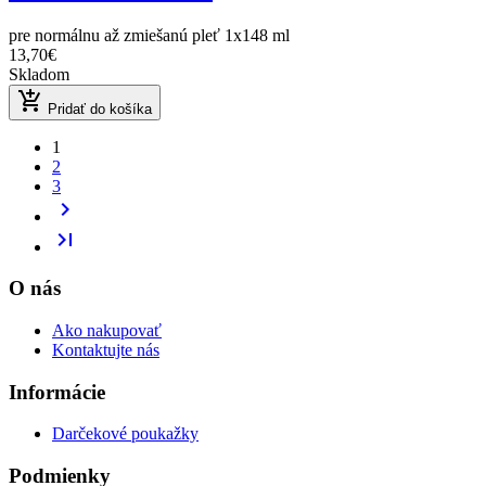
pre normálnu až zmiešanú pleť 1x148 ml
13,70€
Skladom
add_shopping_cart
Pridať do košíka
1
2
3
chevron_right
last_page
O nás
Ako nakupovať
Kontaktujte nás
Informácie
Darčekové poukažky
Podmienky