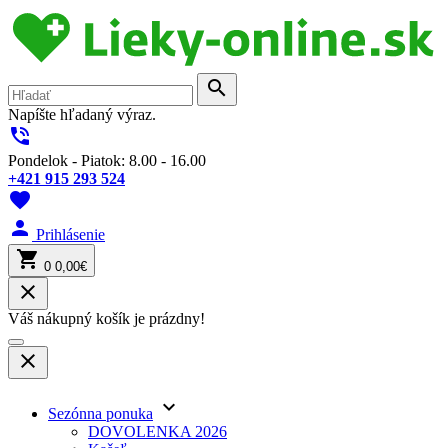
search
Napíšte hľadaný výraz.
phone_in_talk
Pondelok - Piatok: 8.00 - 16.00
+421 915 293 524
favorite
person
Prihlásenie
shopping_cart
0
0,00€
close
Váš nákupný košík je prázdny!
close
keyboard_arrow_down
Sezónna ponuka
DOVOLENKA 2026