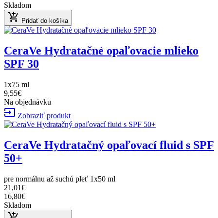
Skladom
add_shopping_cart
Pridať do košíka
CeraVe Hydratačné opaľovacie mlieko
SPF 30
1x75 ml
9,55€
Na objednávku
input
Zobraziť produkt
CeraVe Hydratačný opaľovací fluid s SPF
50+
pre normálnu až suchú pleť 1x50 ml
21,01€
16,80€
Skladom
add_shopping_cart