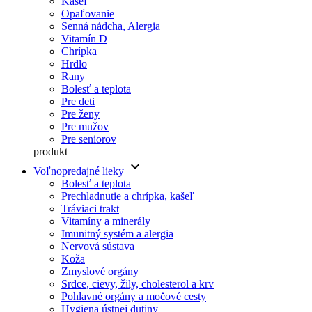
Kašeľ
Opaľovanie
Senná nádcha, Alergia
Vitamín D
Chrípka
Hrdlo
Rany
Bolesť a teplota
Pre deti
Pre ženy
Pre mužov
Pre seniorov
produkt
keyboard_arrow_down
Voľnopredajné lieky
Bolesť a teplota
Prechladnutie a chrípka, kašeľ
Tráviaci trakt
Vitamíny a minerály
Imunitný systém a alergia
Nervová sústava
Koža
Zmyslové orgány
Srdce, cievy, žily, cholesterol a krv
Pohlavné orgány a močové cesty
Hygiena ústnej dutiny