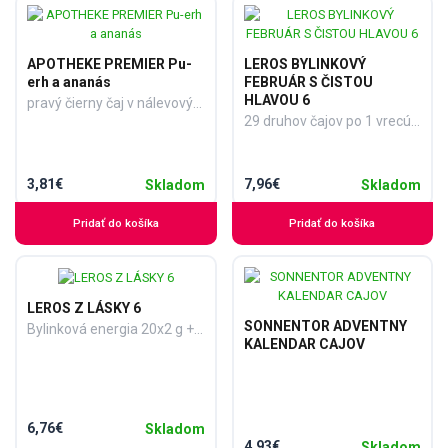
APOTHEKE PREMIER Pu-
LEROS BYLINKOVÝ
erh a ananás
FEBRUÁR S ČISTOU
HLAVOU 6
pravý čierny čaj v nálevových vreckách 20x2 g (40 g)
29 druhov čajov po 1 vrecúšku + komiksový kalendár s čajmi (49 g), 1x1 set
3,81€
7,96€
Skladom
Skladom
Pridať do košíka
Pridať do košíka
LEROS Z LÁSKY 6
SONNENTOR ADVENTNY
Bylinková energia 20x2 g + Bylinková veselosť 20x1,8 g (76 g) (inov. 2025), 1x1 set
KALENDAR CAJOV
6,76€
Skladom
4,93€
Skladom