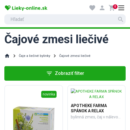
favorite
person
shopping_cart
0
search
Čajové zmesi liečivé
home
Čaje a liečivé bylinky
Čajové zmesi liečivé
filter_list
Zobraziť filter
novinka
APOTHEKE FARMA
SPÁNOK A RELAX
bylinná zmes, čaj v nálevových vreckách 20x2 g (40 g)