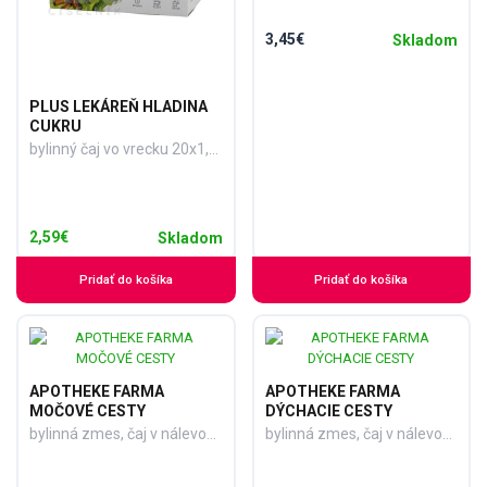
3,45€
Skladom
PLUS LEKÁREŇ HLADINA
CUKRU
bylinný čaj vo vrecku 20x1,5 g (30 g)
2,59€
Skladom
Pridať do košíka
Pridať do košíka
APOTHEKE FARMA
APOTHEKE FARMA
MOČOVÉ CESTY
DÝCHACIE CESTY
bylinná zmes, čaj v nálevových vreckách 20x2 g (40 g)
bylinná zmes, čaj v nálevových vreckách 20x2 g (40 g)