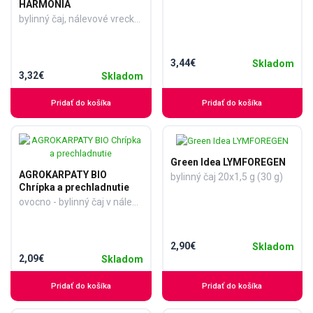
HARMÓNIA
bylinný čaj, nálevové vrecká 20x1,3 g (26 g)
3,44€
Skladom
3,32€
Skladom
Pridať do košíka
Pridať do košíka
Green Idea LYMFOREGEN
AGROKARPATY BIO
bylinný čaj 20x1,5 g (30 g)
Chrípka a prechladnutie
ovocno - bylinný čaj v nálevových vreckách 20x2 g (40 g)
2,90€
Skladom
2,09€
Skladom
Pridať do košíka
Pridať do košíka