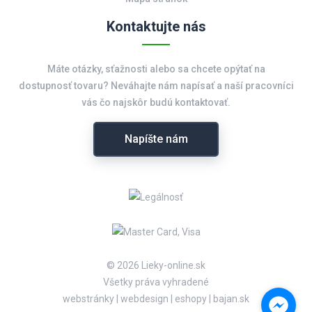
Kontaktujte nás
Máte otázky, sťažnosti alebo sa chcete opýtať na
dostupnosť tovaru? Neváhajte nám napísať a naší pracovníci
vás čo najskôr budú kontaktovať.
Napíšte nám
© 2026 Lieky-online.sk
Všetky práva vyhradené
webstránky
|
webdesign
|
eshopy
|
bajan.sk