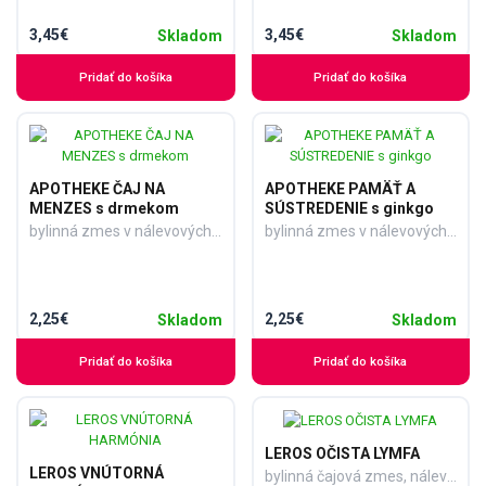
3,45€
3,45€
Skladom
Skladom
Pridať do košíka
Pridať do košíka
APOTHEKE ČAJ NA
APOTHEKE PAMÄŤ A
MENZES s drmekom
SÚSTREDENIE s ginkgo
bylinná zmes v nálevových vreckách 20x1,5 g (30 g)
bylinná zmes v nálevových vreckách 20x1,5 g (30 g)
2,25€
2,25€
Skladom
Skladom
Pridať do košíka
Pridať do košíka
LEROS OČISTA LYMFA
LEROS VNÚTORNÁ
bylinná čajová zmes, nálevové vrecká 20x1,5 g (30 g)