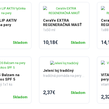
LIP AKTIV
CeraVe EXTRA
Cer
na pery
REGENERAČNÁ MASŤ
REG
1x50 ml
1x88
10,18€
14,
Skladom
Skladom
Jelení loj tradičný
 Balzam na
VITA
tradičná pomáda na pery 1x4,5 g
kos SPF 5
pery
ý 1x1 ks
vitam
2,37€
Skladom
2,3
Skladom