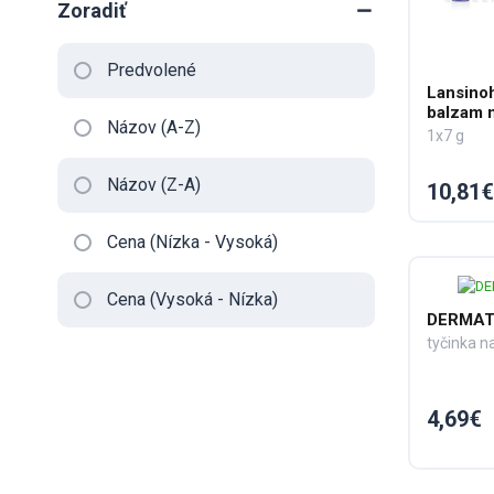
Zoradiť
Predvolené
Lansinoh
balzam 
Názov (A-Z)
1x7 g
Názov (Z-A)
10,81€
Cena (Nízka - Vysoká)
Cena (Vysoká - Nízka)
DERMAT
tyčinka n
4,69€