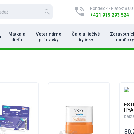
phone_in_talk
Pondelok - Piatok: 8.00 
search
+421 915 293 524
Matka a
Veterinárne
Čaje a liečivé
Zdravotníc
a
dieťa
prípravky
bylinky
pomôcky
EST
HYA
balz
30,