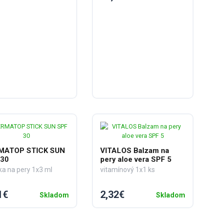
MATOP STICK SUN
VITALOS Balzam na
 30
pery aloe vera SPF 5
ka na pery 1x3 ml
vitamínový 1x1 ks
1€
2,32€
Skladom
Skladom