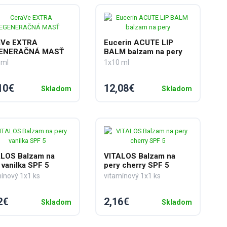
aVe EXTRA
Eucerin ACUTE LIP
ENERAČNÁ MASŤ
BALM balzam na pery
 ml
1x10 ml
10€
12,08€
Skladom
Skladom
LOS Balzam na
VITALOS Balzam na
 vanilka SPF 5
pery cherry SPF 5
ínový 1x1 ks
vitamínový 1x1 ks
2€
2,16€
Skladom
Skladom