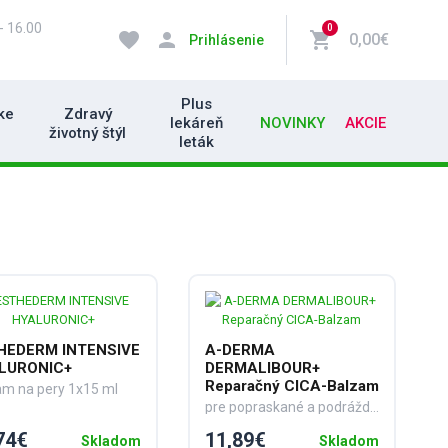
- 16.00
0
favorite
person
shopping_cart
0,00€
Prihlásenie
Plus
ke
Zdravý
lekáreň
NOVINKY
AKCIE
životný štýl
leták
HEDERM INTENSIVE
A-DERMA
LURONIC+
DERMALIBOUR+
Reparačný CICA-Balzam
am na pery 1x15 ml
pre popraskané a podráždené pery 1x15 ml
74€
11,89€
Skladom
Skladom