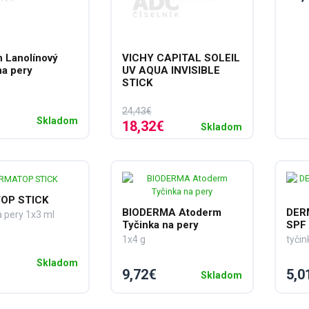
 Lanolínový
VICHY CAPITAL SOLEIL
na pery
UV AQUA INVISIBLE
STICK
tyčinka na tvár a pery s ochranným faktorom SPF50+ 1x9 g
24,43€
Skladom
18,32€
Skladom
OP STICK
BIODERMA Atoderm
DER
a pery 1x3 ml
Tyčinka na pery
SPF
1x4 g
tyčin
Skladom
9,72€
5,0
Skladom