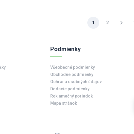
chevron_right
la
1
2
Podmienky
žky
Všeobecné podmienky
Obchodné podmienky
Ochrana osobných údajov
Dodacie podmienky
Reklamačný poriadok
Mapa stránok