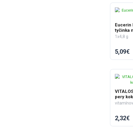
Eucerin 
tyčinka 
1x4,8 g
5,09€
VITALOS
pery ko
vitamínov
2,32€