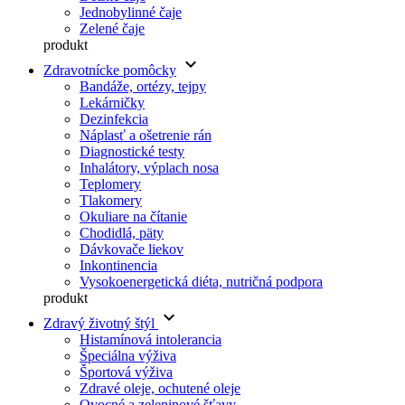
Jednobylinné čaje
Zelené čaje
produkt
keyboard_arrow_down
Zdravotnícke pomôcky
Bandáže, ortézy, tejpy
Lekárničky
Dezinfekcia
Náplasť a ošetrenie rán
Diagnostické testy
Inhalátory, výplach nosa
Teplomery
Tlakomery
Okuliare na čítanie
Chodidlá, päty
Dávkovače liekov
Inkontinencia
Vysokoenergetická diéta, nutričná podpora
produkt
keyboard_arrow_down
Zdravý životný štýl
Histamínová intolerancia
Špeciálna výživa
Športová výživa
Zdravé oleje, ochutené oleje
Ovocné a zeleninové šťavy