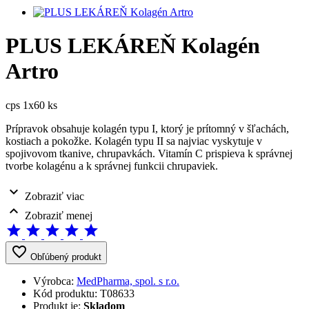
PLUS LEKÁREŇ Kolagén
Artro
cps 1x60 ks
Prípravok obsahuje kolagén typu I, ktorý je prítomný v šľachách,
kostiach a pokožke. Kolagén typu II sa najviac vyskytuje v
spojivovom tkanive, chrupavkách. Vitamín C prispieva k správnej
tvorbe kolagénu a k správnej funkcii chrupaviek.
expand_more
Zobraziť viac
expand_less
Zobraziť menej
star
star
star
star
star
favorite_border
Obľúbený produkt
Výrobca:
MedPharma, spol. s r.o.
Kód produktu:
T08633
Produkt je:
Skladom