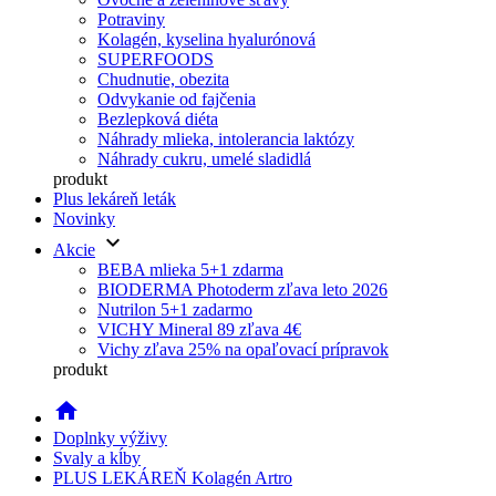
Potraviny
Kolagén, kyselina hyalurónová
SUPERFOODS
Chudnutie, obezita
Odvykanie od fajčenia
Bezlepková diéta
Náhrady mlieka, intolerancia laktózy
Náhrady cukru, umelé sladidlá
produkt
Plus lekáreň leták
Novinky
keyboard_arrow_down
Akcie
BEBA mlieka 5+1 zdarma
BIODERMA Photoderm zľava leto 2026
Nutrilon 5+1 zadarmo
VICHY Mineral 89 zľava 4€
Vichy zľava 25% na opaľovací prípravok
produkt
home
Doplnky výživy
Svaly a kĺby
PLUS LEKÁREŇ Kolagén Artro