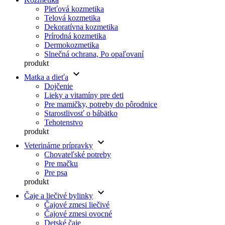
Pleťová kozmetika
Telová kozmetika
Dekoratívna kozmetika
Prírodná kozmetika
Dermokozmetika
Slnečná ochrana, Po opaľovaní
produkt
keyboard_arrow_down
Matka a dieťa
Dojčenie
Lieky a vitamíny pre deti
Pre mamičky, potreby do pôrodnice
Starostlivosť o bábätko
Tehotenstvo
produkt
keyboard_arrow_down
Veterinárne prípravky
Chovateľské potreby
Pre mačku
Pre psa
produkt
keyboard_arrow_down
Čaje a liečivé bylinky
Čajové zmesi liečivé
Čajové zmesi ovocné
Detské čaje