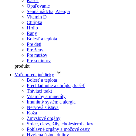
Kašeľ
Opaľovanie
Senná nádcha, Alergia
Vitamín D
Chrípka
Hrdlo
Rany
Bolesť a teplota
Pre deti
Pre ženy
Pre mužov
Pre seniorov
produkt
keyboard_arrow_down
Voľnopredajné lieky
Bolesť a teplota
Prechladnutie a chrípka, kašeľ
Tráviaci trakt
Vitamíny a minerály
Imunitný systém a alergia
Nervová sústava
Koža
Zmyslové orgány
Srdce, cievy, žily, cholesterol a krv
Pohlavné orgány a močové cesty
Hygiena ústnej dutiny