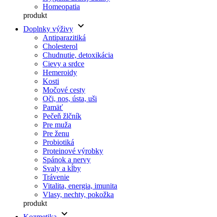
Homeopatia
produkt
keyboard_arrow_down
Doplnky výživy
Antiparazitiká
Cholesterol
Chudnutie, detoxikácia
Cievy a srdce
Hemeroidy
Kosti
Močové cesty
Oči, nos, ústa, uši
Pamäť
Pečeň žlčník
Pre muža
Pre ženu
Probiotiká
Proteinové výrobky
Spánok a nervy
Svaly a kĺby
Trávenie
Vitalita, energia, imunita
Vlasy, nechty, pokožka
produkt
keyboard_arrow_down
Kozmetika