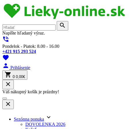
search
Napíšte hľadaný výraz.
phone_in_talk
Pondelok - Piatok: 8.00 - 16.00
+421 915 293 524
favorite
person
Prihlásenie
shopping_cart
0
0,00€
close
Váš nákupný košík je prázdny!
close
keyboard_arrow_down
Sezónna ponuka
DOVOLENKA 2026