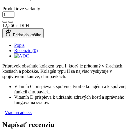
Produktové varianty
12,26€
s DPH
add_shopping_cart
Pridať do košíka
Popis
Recenzie (0)
Prípravok obsahuje kolagén typu I, ktorý je prítomný v šľachách,
kostiach a pokožke. Kolagén typu II sa najviac vyskytuje v
spojivovom tkanive, chrupavkách.
Vitamín C prispieva k správnej tvorbe kolagénu a k správnej
funkcii chrupaviek.
Vitamín D prispieva k udržaniu zdravých kostí a správneho
fungovania svalov.
Viac na adc.sk
Napísať recenziu