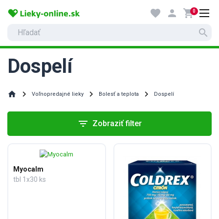
favorite
person
shopping_cart
0
search
Dospelí
home
Voľnopredajné lieky
Bolesť a teplota
Dospelí
filter_list
Zobraziť filter
Myocalm
tbl 1x30 ks