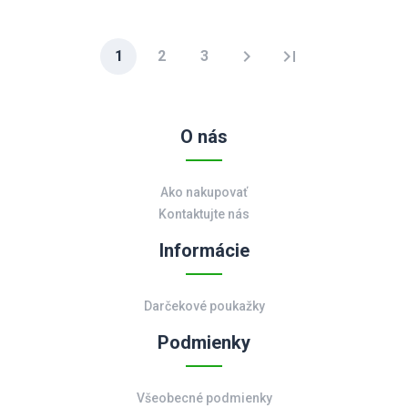
chevron_right
last_page
1
2
3
O nás
Ako nakupovať
Kontaktujte nás
Informácie
Darčekové poukažky
Podmienky
Všeobecné podmienky