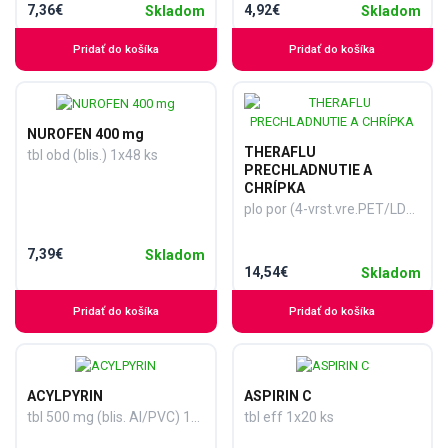
7,36€
4,92€
Skladom
Skladom
Pridať do košíka
Pridať do košíka
NUROFEN 400 mg
THERAFLU
tbl obd (blis.) 1x48 ks
PRECHLADNUTIE A
CHRÍPKA
plo por (4-vrst.vre.PET/LDPE/Al/LDPE) 1x14 ks
7,39€
Skladom
14,54€
Skladom
Pridať do košíka
Pridať do košíka
ACYLPYRIN
ASPIRIN C
tbl 500 mg (blis. Al/PVC) 1x10 ks
tbl eff 1x20 ks