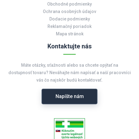
Obchodné podmienky
Ochrana osobných údajov
Dodacie podmienky
Reklamačný poriadok
Mapa stránok
Kontaktujte nás
Máte otázky, sťažnosti alebo sa chcete opýtať na
dostupnosť tovaru? Neváhajte nám napísať a naší pracovníci
vás čo najskôr budú kontaktovať.
Napíšte nám