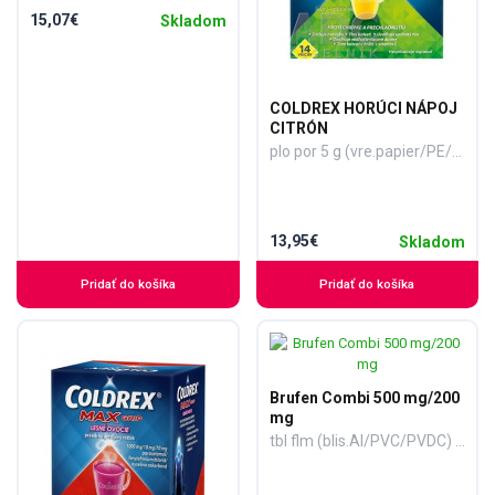
15,07€
Skladom
COLDREX HORÚCI NÁPOJ
CITRÓN
plo por 5 g (vre.papier/PE/Al/EMAA) 1x14 ks
13,95€
Skladom
Pridať do košíka
Pridať do košíka
Brufen Combi 500 mg/200
mg
tbl flm (blis.Al/PVC/PVDC) 1x20 ks