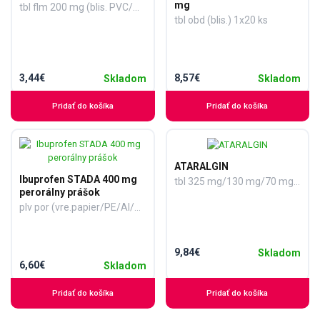
mg
tbl flm 200 mg (blis. PVC/Al) 1x24 ks
tbl obd (blis.) 1x20 ks
3,44€
8,57€
Skladom
Skladom
Pridať do košíka
Pridať do košíka
ATARALGIN
Ibuprofen STADA 400 mg
tbl 325 mg/130 mg/70 mg (blis.PVC/Al) 1x50 ks
perorálny prášok
plv por (vre.papier/PE/Al/PE) 1x20 ks
9,84€
Skladom
6,60€
Skladom
Pridať do košíka
Pridať do košíka