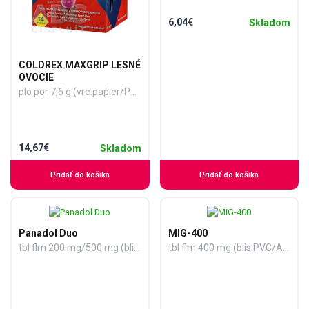
6,04€
Skladom
COLDREX MAXGRIP LESNÉ
OVOCIE
plo por 7,6 g (vre.papier/PE/Al/SURLYN) 1x14 ks
14,67€
Skladom
Pridať do košíka
Pridať do košíka
Panadol Duo
MIG-400
tbl flm 200 mg/500 mg (blis.Al/PVC/PVDC) 1x20 ks
tbl flm 400 mg (blis.PVC/Al fólia v škatuľke) 1x30 ks