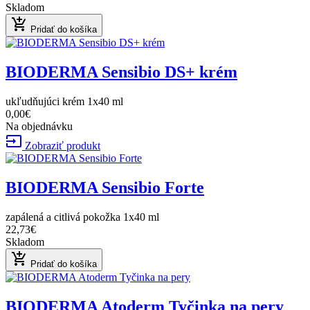
Skladom
add_shopping_cart
Pridať do košíka
BIODERMA Sensibio DS+ krém
ukľudňujúci krém 1x40 ml
0,00€
Na objednávku
input
Zobraziť produkt
BIODERMA Sensibio Forte
zapálená a citlivá pokožka 1x40 ml
22,73€
Skladom
add_shopping_cart
Pridať do košíka
BIODERMA Atoderm Tyčinka na pery