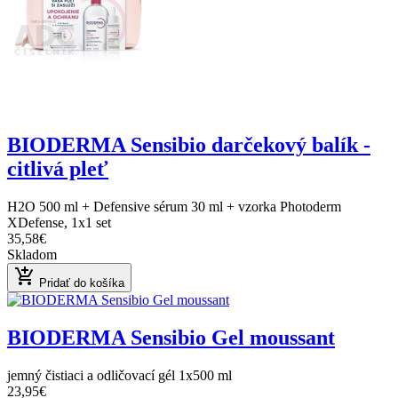
BIODERMA Sensibio darčekový balík -
citlivá pleť
H2O 500 ml + Defensive sérum 30 ml + vzorka Photoderm
XDefense, 1x1 set
35,58€
Skladom
add_shopping_cart
Pridať do košíka
BIODERMA Sensibio Gel moussant
jemný čistiaci a odličovací gél 1x500 ml
23,95€