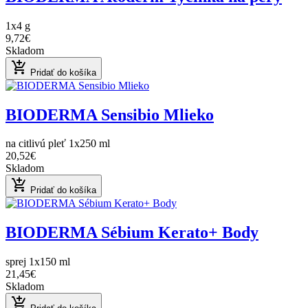
1x4 g
9,72€
Skladom
add_shopping_cart
Pridať do košíka
BIODERMA Sensibio Mlieko
na citlivú pleť 1x250 ml
20,52€
Skladom
add_shopping_cart
Pridať do košíka
BIODERMA Sébium Kerato+ Body
sprej 1x150 ml
21,45€
Skladom
add_shopping_cart