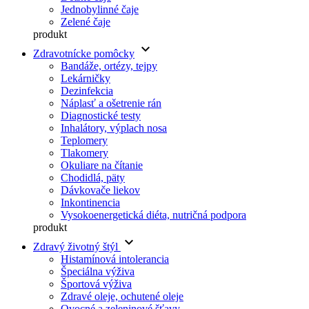
Jednobylinné čaje
Zelené čaje
produkt
keyboard_arrow_down
Zdravotnícke pomôcky
Bandáže, ortézy, tejpy
Lekárničky
Dezinfekcia
Náplasť a ošetrenie rán
Diagnostické testy
Inhalátory, výplach nosa
Teplomery
Tlakomery
Okuliare na čítanie
Chodidlá, päty
Dávkovače liekov
Inkontinencia
Vysokoenergetická diéta, nutričná podpora
produkt
keyboard_arrow_down
Zdravý životný štýl
Histamínová intolerancia
Špeciálna výživa
Športová výživa
Zdravé oleje, ochutené oleje
Ovocné a zeleninové šťavy