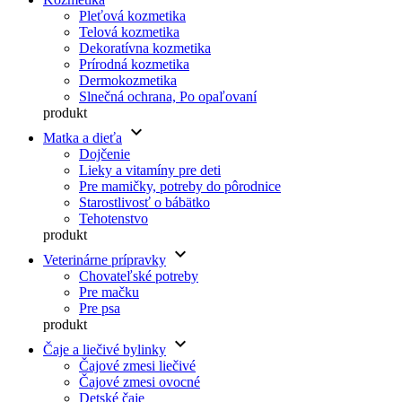
Pleťová kozmetika
Telová kozmetika
Dekoratívna kozmetika
Prírodná kozmetika
Dermokozmetika
Slnečná ochrana, Po opaľovaní
produkt
keyboard_arrow_down
Matka a dieťa
Dojčenie
Lieky a vitamíny pre deti
Pre mamičky, potreby do pôrodnice
Starostlivosť o bábätko
Tehotenstvo
produkt
keyboard_arrow_down
Veterinárne prípravky
Chovateľské potreby
Pre mačku
Pre psa
produkt
keyboard_arrow_down
Čaje a liečivé bylinky
Čajové zmesi liečivé
Čajové zmesi ovocné
Detské čaje