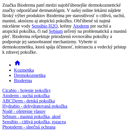
Značka Bioderma patrí medzi najobľúbenejšie dermokozmetické
značky odporúčané dermatológmi. V našej online lekárni nájdete
široký výber produktov Bioderma pre starostlivosť o citlivú, suchú,
mastnú, aknóznu aj atopickú pokožku. Obľúbené sú najmä
micelárne vody
Sensibio H2O
, krémy
Atoderm
pre suchú a
atopickú pokožku, či rad
Sebium
určený na problematickú a mastnú
pleť. Bioderma rešpektuje prirodzenú rovnováhu pokožky a
podporuje jej samoobranné mechanizmy. Vyberte si
dermokozmetiku, ktorá spája účinnosť, toleranciu a vedecký prístup
k zdravej pokožke.
home
Kozmetika
Dermokozmetika
Bioderma
Cicabio - hojenie pokožky
Atoderm - suchá pokožka
ABCDerm - detská pokožka
Hydrabio - dehydratovaná pokožka
Nodé - ošetrenie vlasov
Sébium - mastná pokožka, akné
Sensibio - citlivá pokožka, rozacea
Photoderm - slnečná ochrana