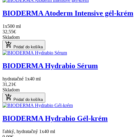
BIODERMA Atoderm Intensive gél-krém
1x500 ml
32,55€
Skladom
add_shopping_cart
Pridať do košíka
BIODERMA Hydrabio Sérum
hydratačné 1x40 ml
31,21€
Skladom
add_shopping_cart
Pridať do košíka
BIODERMA Hydrabio Gél-krém
ľahký, hydratačný 1x40 ml
0,00€