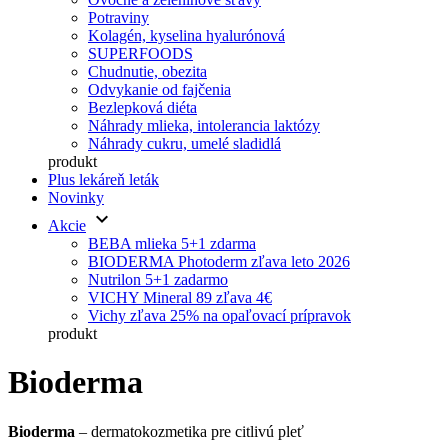
Potraviny
Kolagén, kyselina hyalurónová
SUPERFOODS
Chudnutie, obezita
Odvykanie od fajčenia
Bezlepková diéta
Náhrady mlieka, intolerancia laktózy
Náhrady cukru, umelé sladidlá
produkt
Plus lekáreň leták
Novinky
keyboard_arrow_down
Akcie
BEBA mlieka 5+1 zdarma
BIODERMA Photoderm zľava leto 2026
Nutrilon 5+1 zadarmo
VICHY Mineral 89 zľava 4€
Vichy zľava 25% na opaľovací prípravok
produkt
Bioderma
Bioderma
– dermatokozmetika pre citlivú pleť