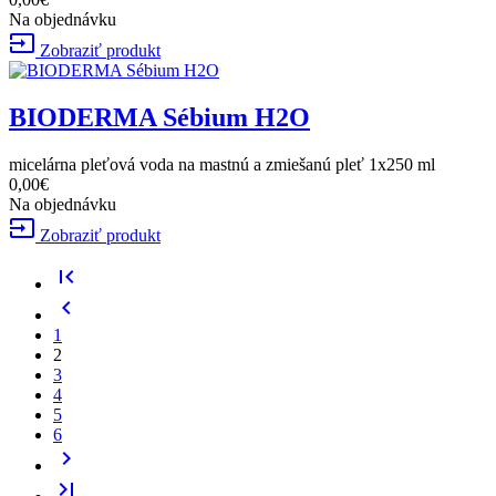
Na objednávku
input
Zobraziť produkt
BIODERMA Sébium H2O
micelárna pleťová voda na mastnú a zmiešanú pleť 1x250 ml
0,00€
Na objednávku
input
Zobraziť produkt
first_page
chevron_left
1
2
3
4
5
6
chevron_right
last_page