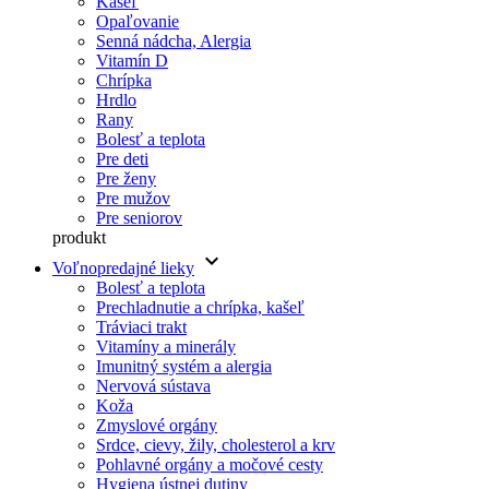
Kašeľ
Opaľovanie
Senná nádcha, Alergia
Vitamín D
Chrípka
Hrdlo
Rany
Bolesť a teplota
Pre deti
Pre ženy
Pre mužov
Pre seniorov
produkt
keyboard_arrow_down
Voľnopredajné lieky
Bolesť a teplota
Prechladnutie a chrípka, kašeľ
Tráviaci trakt
Vitamíny a minerály
Imunitný systém a alergia
Nervová sústava
Koža
Zmyslové orgány
Srdce, cievy, žily, cholesterol a krv
Pohlavné orgány a močové cesty
Hygiena ústnej dutiny