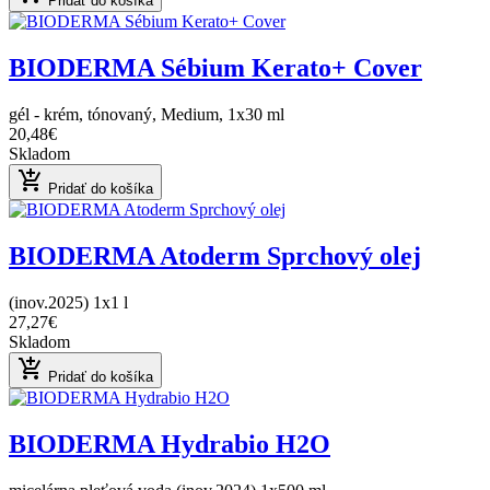
Pridať do košíka
BIODERMA Sébium Kerato+ Cover
gél - krém, tónovaný, Medium, 1x30 ml
20,48€
Skladom
add_shopping_cart
Pridať do košíka
BIODERMA Atoderm Sprchový olej
(inov.2025) 1x1 l
27,27€
Skladom
add_shopping_cart
Pridať do košíka
BIODERMA Hydrabio H2O