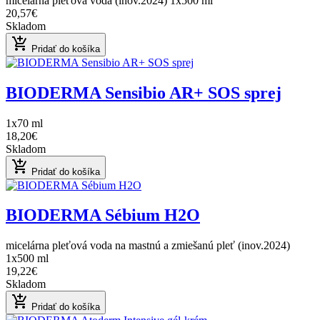
micelárna pleťová voda (inov.2024) 1x500 ml
20,57€
Skladom
add_shopping_cart
Pridať do košíka
BIODERMA Sensibio AR+ SOS sprej
1x70 ml
18,20€
Skladom
add_shopping_cart
Pridať do košíka
BIODERMA Sébium H2O
micelárna pleťová voda na mastnú a zmiešanú pleť (inov.2024)
1x500 ml
19,22€
Skladom
add_shopping_cart
Pridať do košíka