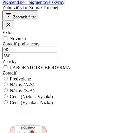
PigmentBio - pigmentové škvrny
Zobraziť viac
Zobraziť menej
filter_list
Zobraziť filter
close
Extra
Novinka
Zoradiť podľa ceny
Značky
LABORATOIRE BIODERMA
Zoradiť
Predvolené
Názov (A-Z)
Názov (Z-A)
Cena (Nízka - Vysoká)
Cena (Vysoká - Nízka)