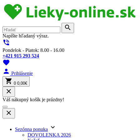
search
Napíšte hľadaný výraz.
phone_in_talk
Pondelok - Piatok: 8.00 - 16.00
+421 915 293 524
favorite
person
Prihlásenie
shopping_cart
0
0,00€
close
Váš nákupný košík je prázdny!
close
keyboard_arrow_down
Sezónna ponuka
DOVOLENKA 2026