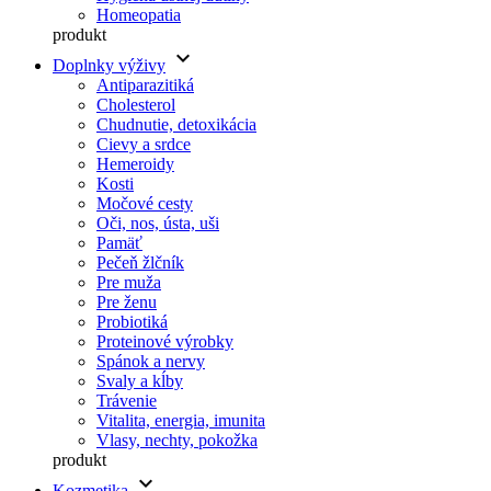
Homeopatia
produkt
keyboard_arrow_down
Doplnky výživy
Antiparazitiká
Cholesterol
Chudnutie, detoxikácia
Cievy a srdce
Hemeroidy
Kosti
Močové cesty
Oči, nos, ústa, uši
Pamäť
Pečeň žlčník
Pre muža
Pre ženu
Probiotiká
Proteinové výrobky
Spánok a nervy
Svaly a kĺby
Trávenie
Vitalita, energia, imunita
Vlasy, nechty, pokožka
produkt
keyboard_arrow_down
Kozmetika