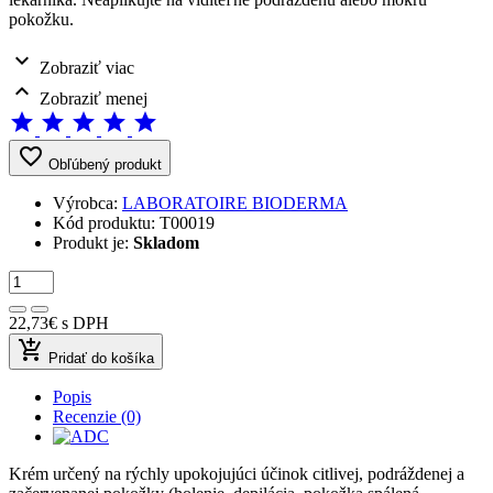
pokožku.
expand_more
Zobraziť viac
expand_less
Zobraziť menej
star
star
star
star
star
favorite_border
Obľúbený produkt
Výrobca:
LABORATOIRE BIODERMA
Kód produktu:
T00019
Produkt je:
Skladom
22,73€
s DPH
add_shopping_cart
Pridať do košíka
Popis
Recenzie (0)
Krém určený na rýchly upokojujúci účinok citlivej, podráždenej a