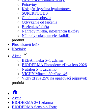
Potraviny
Kolagén, kyselina hyalurónová
SUPERFOODS
Chudnutie, obezita
Odvykanie od fajčenia
Bezlepková diéta
Náhrady mlieka, intolerancia laktózy
Náhrady cukru, umelé sladidlá
produkt
Plus lekáreň leták
Novinky
keyboard_arrow_down
Akcie
BEBA mlieka 5+1 zdarma
BIODERMA Photoderm zľava leto 2026
Nutrilon 5+1 zadarmo
VICHY Mineral 89 zľava 4€
Vichy zľava 25% na opaľovací prípravok
produkt
home
Akcie
BIODERMA 2+1 zdarma
BIODERMA Sensibio Forte