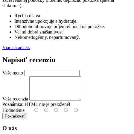
začervenanej pokožky (holenie, depilácia, pokožka spálená
slnkom...).
Rýchla úľava.
Intenzívne upokojuje a hydratuje.
Dlhodobo obnovuje príjemný pocit na pokožke.
Veľmi dobrá znášanlivosť.
Nekomedogénny, neparfumovaný.
Viac na adc.sk
Napísať recenziu
Vaše meno
Vaša recenzia
Poznámka:
HTML nie je preložené!
Hodnotenie
Pokračovať
O nás