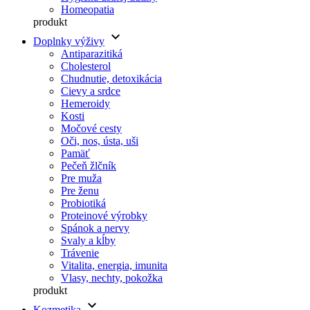
Homeopatia
produkt
keyboard_arrow_down
Doplnky výživy
Antiparazitiká
Cholesterol
Chudnutie, detoxikácia
Cievy a srdce
Hemeroidy
Kosti
Močové cesty
Oči, nos, ústa, uši
Pamäť
Pečeň žlčník
Pre muža
Pre ženu
Probiotiká
Proteinové výrobky
Spánok a nervy
Svaly a kĺby
Trávenie
Vitalita, energia, imunita
Vlasy, nechty, pokožka
produkt
keyboard_arrow_down
Kozmetika