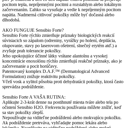
pocitom tepla, nepríjemnými pocitmi a rozsiahlym alebo lokálnym
začervenaním. Ľahko sa vysušuje a vedie k nepríjemným pocitom
napätia. Nadmerná citlivosť pokožky môže byť dočasná alebo
dlhodobá.
AKO FUNGUJE Sensibio Forte?
Sensibio Forte rýchlo zmierňuje príznaky biologických reakcií
súvisiacich so zápalom (odreniny, vyrážky po holení, depilácia,
olupovanie, stavy po laserovom ošetrení, slnečný erytém atď.) a
zvyšuje prah tolerancie pokožky.
Jeho upokojujúce účinné látky vrátane alantoínu a vysokej
koncentrácie enoxolónu rýchlo zmierňujú reakčné príznaky, ako je
začervenanie a pocit horúčavy.
Patentovaný komplex D.A.F.™ (Dermatological Advanced
Formulation) znižuje reaktivitu pokožky.
Včelí vosk a xylitol pôsobia proti dehydratácii pokožky, ktorá často
sprevádza podráždenie.
Sensibio Forte A VAŠA RUTINA:
Aplikujte 2-3-krát denne na postihnuté miesta tváre alebo tela po
očistení Sensibio H2O. Frekvenciu používania môžete znížiť, keď
sa stav pokožky zlepší.
Nepoužívajte na viditeľne podráždenú alebo mokvajúcu pokožku.
Ak podráždenie pretrváva, vyhľadajte pomoc lekára alebo
lekárnika. Neaplikujte na viditeľne podráždenú alebo mokrú