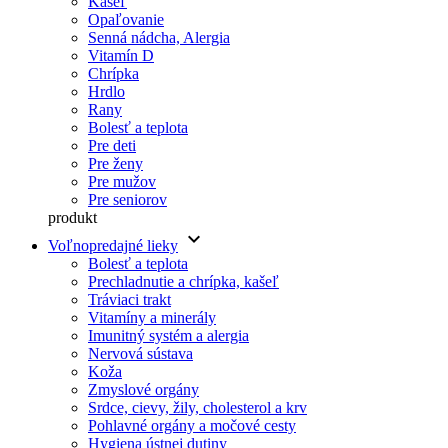
Kašeľ
Opaľovanie
Senná nádcha, Alergia
Vitamín D
Chrípka
Hrdlo
Rany
Bolesť a teplota
Pre deti
Pre ženy
Pre mužov
Pre seniorov
produkt
keyboard_arrow_down
Voľnopredajné lieky
Bolesť a teplota
Prechladnutie a chrípka, kašeľ
Tráviaci trakt
Vitamíny a minerály
Imunitný systém a alergia
Nervová sústava
Koža
Zmyslové orgány
Srdce, cievy, žily, cholesterol a krv
Pohlavné orgány a močové cesty
Hygiena ústnej dutiny