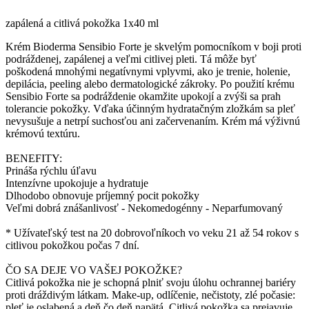
zapálená a citlivá pokožka 1x40 ml
Krém Bioderma Sensibio Forte je skvelým pomocníkom v boji proti
podráždenej, zapálenej a veľmi citlivej pleti. Tá môže byť
poškodená mnohými negatívnymi vplyvmi, ako je trenie, holenie,
depilácia, peeling alebo dermatologické zákroky. Po použití krému
Sensibio Forte sa podráždenie okamžite upokojí a zvýši sa prah
tolerancie pokožky. Vďaka účinným hydratačným zložkám sa pleť
nevysušuje a netrpí suchosťou ani začervenaním. Krém má výživnú
krémovú textúru.
BENEFITY:
Prináša rýchlu úľavu
Intenzívne upokojuje a hydratuje
Dlhodobo obnovuje príjemný pocit pokožky
Veľmi dobrá znášanlivosť - Nekomedogénny - Neparfumovaný
* Užívateľský test na 20 dobrovoľníkoch vo veku 21 až 54 rokov s
citlivou pokožkou počas 7 dní.
ČO SA DEJE VO VAŠEJ POKOŽKE?
Citlivá pokožka nie je schopná plniť svoju úlohu ochrannej bariéry
proti dráždivým látkam. Make-up, odlíčenie, nečistoty, zlé počasie:
pleť je oslabená a deň čo deň napätá. Citlivá pokožka sa prejavuje