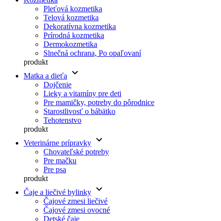
Pleťová kozmetika
Telová kozmetika
Dekoratívna kozmetika
Prírodná kozmetika
Dermokozmetika
Slnečná ochrana, Po opaľovaní
produkt
keyboard_arrow_down
Matka a dieťa
Dojčenie
Lieky a vitamíny pre deti
Pre mamičky, potreby do pôrodnice
Starostlivosť o bábätko
Tehotenstvo
produkt
keyboard_arrow_down
Veterinárne prípravky
Chovateľské potreby
Pre mačku
Pre psa
produkt
keyboard_arrow_down
Čaje a liečivé bylinky
Čajové zmesi liečivé
Čajové zmesi ovocné
Detské čaje