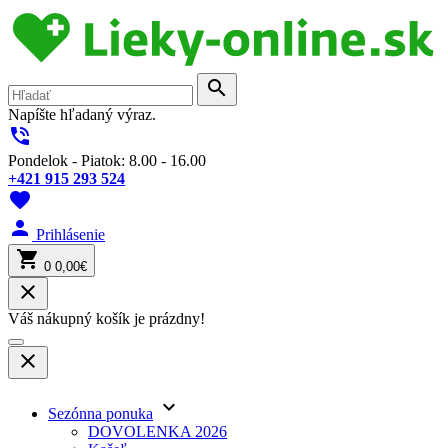
search
Napíšte hľadaný výraz.
phone_in_talk
Pondelok - Piatok: 8.00 - 16.00
+421 915 293 524
favorite
person
Prihlásenie
shopping_cart
0
0,00€
close
Váš nákupný košík je prázdny!
close
keyboard_arrow_down
Sezónna ponuka
DOVOLENKA 2026