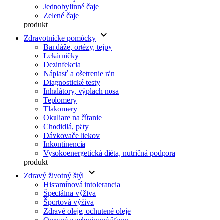
Jednobylinné čaje
Zelené čaje
produkt
keyboard_arrow_down
Zdravotnícke pomôcky
Bandáže, ortézy, tejpy
Lekárničky
Dezinfekcia
Náplasť a ošetrenie rán
Diagnostické testy
Inhalátory, výplach nosa
Teplomery
Tlakomery
Okuliare na čítanie
Chodidlá, päty
Dávkovače liekov
Inkontinencia
Vysokoenergetická diéta, nutričná podpora
produkt
keyboard_arrow_down
Zdravý životný štýl
Histamínová intolerancia
Špeciálna výživa
Športová výživa
Zdravé oleje, ochutené oleje
Ovocné a zeleninové šťavy