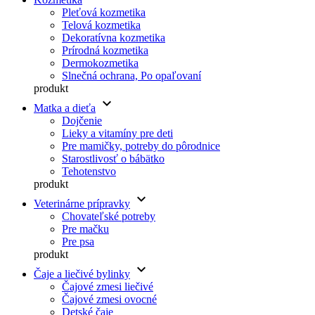
Pleťová kozmetika
Telová kozmetika
Dekoratívna kozmetika
Prírodná kozmetika
Dermokozmetika
Slnečná ochrana, Po opaľovaní
produkt
keyboard_arrow_down
Matka a dieťa
Dojčenie
Lieky a vitamíny pre deti
Pre mamičky, potreby do pôrodnice
Starostlivosť o bábätko
Tehotenstvo
produkt
keyboard_arrow_down
Veterinárne prípravky
Chovateľské potreby
Pre mačku
Pre psa
produkt
keyboard_arrow_down
Čaje a liečivé bylinky
Čajové zmesi liečivé
Čajové zmesi ovocné
Detské čaje