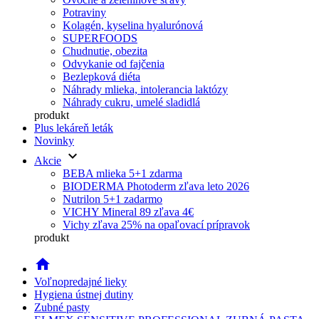
Potraviny
Kolagén, kyselina hyalurónová
SUPERFOODS
Chudnutie, obezita
Odvykanie od fajčenia
Bezlepková diéta
Náhrady mlieka, intolerancia laktózy
Náhrady cukru, umelé sladidlá
produkt
Plus lekáreň leták
Novinky
keyboard_arrow_down
Akcie
BEBA mlieka 5+1 zdarma
BIODERMA Photoderm zľava leto 2026
Nutrilon 5+1 zadarmo
VICHY Mineral 89 zľava 4€
Vichy zľava 25% na opaľovací prípravok
produkt
home
Voľnopredajné lieky
Hygiena ústnej dutiny
Zubné pasty