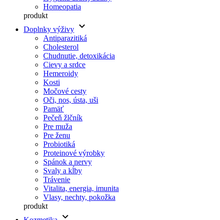
Homeopatia
produkt
keyboard_arrow_down
Doplnky výživy
Antiparazitiká
Cholesterol
Chudnutie, detoxikácia
Cievy a srdce
Hemeroidy
Kosti
Močové cesty
Oči, nos, ústa, uši
Pamäť
Pečeň žlčník
Pre muža
Pre ženu
Probiotiká
Proteinové výrobky
Spánok a nervy
Svaly a kĺby
Trávenie
Vitalita, energia, imunita
Vlasy, nechty, pokožka
produkt
keyboard_arrow_down
Kozmetika