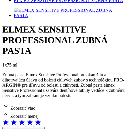
ELMEX SENSITIVE PROFESSIONAL ZUBNÁ PASTA
ELMEX SENSITIVE
PROFESSIONAL ZUBNÁ
PASTA
1x75 ml
Zubná pasta Elmex Sensitive Professional pre okamžitú a
dlhotrvajúcu úľavu od bolesti citlivých zubov s technológiou PRO-
ARGIN® pre úľavu od bolesti a citlivosti. Zubná pasta elmex
Sensitive Professional uzatvára dentínové tubuly vedúce k zubnému
nervu, a tým zabraňuje vzniku bolesti.
expand_more
Zobraziť viac
expand_less
Zobraziť menej
star
star
star
star
star