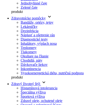
Jednobylinné čaje
Zelené čaje
produkt
keyboard_arrow_down
Zdravotnícke pomôcky
Bandáže, ortézy, tejpy
Lekárničky
Dezinfekcia
Náplasť a ošetrenie rán
Diagnostické testy
Inhalátory, výplach nosa
Teplomery
Tlakomery
Okuliare na čítanie
Chodidlá, päty
Dávkovače liekov
Inkontinencia
Vysokoenergetická diéta, nutričná podpora
produkt
keyboard_arrow_down
Zdravý životný štýl
Histamínová intolerancia
Špeciálna výživa
Športová výživa
Zdravé oleje, ochutené oleje
Ovocné a zeleninové šťavy