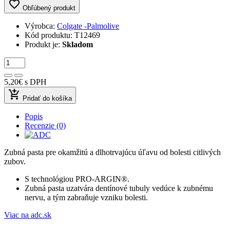
favorite_border
Obľúbený produkt
Výrobca:
Colgate -Palmolive
Kód produktu:
T12469
Produkt je:
Skladom
5,20€
s DPH
add_shopping_cart
Pridať do košíka
Popis
Recenzie (0)
Zubná pasta pre okamžitú a dlhotrvajúcu úľavu od bolesti citlivých
zubov.
S technológiou PRO-ARGIN®.
Zubná pasta uzatvára dentínové tubuly vedúce k zubnému
nervu, a tým zabraňuje vzniku bolesti.
Viac na adc.sk