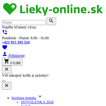
search
Napíšte hľadaný výraz.
phone_in_talk
Pondelok - Piatok: 8.00 - 16.00
+421 915 293 524
favorite
person
Prihlásenie
shopping_cart
0
0,00€
close
Váš nákupný košík je prázdny!
close
keyboard_arrow_down
Sezónna ponuka
DOVOLENKA 2026