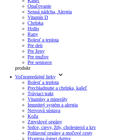
Kašeľ
Opaľovanie
Senná nádcha, Alergia
Vitamín D
Chrípka
Hrdlo
Rany
Bolesť a teplota
Pre deti
Pre ženy
Pre mužov
Pre seniorov
produkt
keyboard_arrow_down
Voľnopredajné lieky
Bolesť a teplota
Prechladnutie a chrípka, kašeľ
Tráviaci trakt
Vitamíny a minerály
Imunitný systém a alergia
Nervová sústava
Koža
Zmyslové orgány
Srdce, cievy, žily, cholesterol a krv
Pohlavné orgány a močové cesty
Hygiena ústnej dutiny