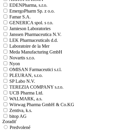
EDENPharma, s.r.o.
EmergoPharm Sp. z o.o.
Famar S.A.
GENERICA spol. s r.o.
Jamieson Laboratories
Janssen Pharmaceutica N.V.
LEK Pharmaceuticals d.d.
Laboratoire de la Mer
Meda Manufacturing GmbH
Novartis s.r.o.
Nyon
OMISAN Farmaceutici s.r.l.
PLEURAN, s.r.o.
SP Labo N.V.
TEREZIA COMPANY s.r.o.
UCB Pharma Ltd.
WALMARK, a.s.
Wörwag Pharma GmbH & Co.KG
Zentiva, k.s.
bitop AG
Zoradiť
Predvolené