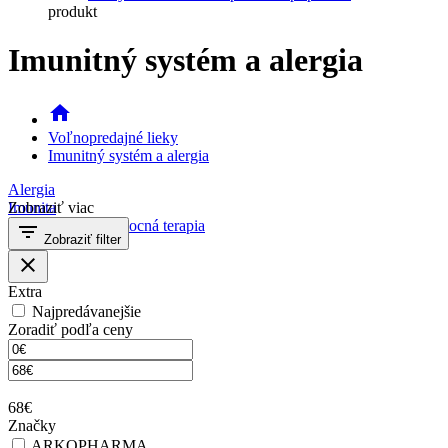
produkt
Imunitný systém a alergia
home
Voľnopredajné lieky
Imunitný systém a alergia
Alergia
Imunita
Zobraziť viac
Protinádorová pomocná terapia
filter_list
Zobraziť filter
close
Extra
Najpredávanejšie
Zoradiť podľa ceny
68€
Značky
ARKOPHARMA