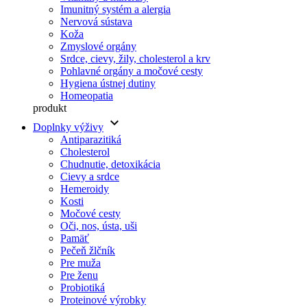
Imunitný systém a alergia
Nervová sústava
Koža
Zmyslové orgány
Srdce, cievy, žily, cholesterol a krv
Pohlavné orgány a močové cesty
Hygiena ústnej dutiny
Homeopatia
produkt
keyboard_arrow_down
Doplnky výživy
Antiparazitiká
Cholesterol
Chudnutie, detoxikácia
Cievy a srdce
Hemeroidy
Kosti
Močové cesty
Oči, nos, ústa, uši
Pamäť
Pečeň žlčník
Pre muža
Pre ženu
Probiotiká
Proteinové výrobky