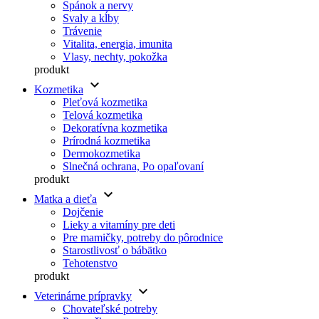
Spánok a nervy
Svaly a kĺby
Trávenie
Vitalita, energia, imunita
Vlasy, nechty, pokožka
produkt
keyboard_arrow_down
Kozmetika
Pleťová kozmetika
Telová kozmetika
Dekoratívna kozmetika
Prírodná kozmetika
Dermokozmetika
Slnečná ochrana, Po opaľovaní
produkt
keyboard_arrow_down
Matka a dieťa
Dojčenie
Lieky a vitamíny pre deti
Pre mamičky, potreby do pôrodnice
Starostlivosť o bábätko
Tehotenstvo
produkt
keyboard_arrow_down
Veterinárne prípravky
Chovateľské potreby