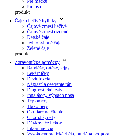
Pre mačku
Pre psa
produkt
keyboard_arrow_down
Čaje a liečivé bylinky
Čajové zmesi liečivé
Čajové zmesi ovocné
Detské čaje
Jednobylinné čaje
Zelené čaje
produkt
keyboard_arrow_down
Zdravotnícke pomôcky
Bandáže, ortézy, tejpy
Lekárničky
Dezinfekcia
Náplasť a ošetrenie rán
Diagnostické testy
Inhalátory, výplach nosa
Teplomery
Tlakomery
Okuliare na čítanie
Chodidlá, päty
Dávkovače liekov
Inkontinencia
Vysokoenergetická diéta, nutričná podpora