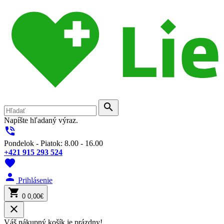
search
Napíšte hľadaný výraz.
phone_in_talk
Pondelok - Piatok: 8.00 - 16.00
+421 915 293 524
favorite
person
Prihlásenie
shopping_cart
0
0,00€
close
Váš nákupný košík je prázdny!