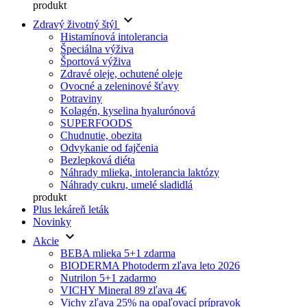
produkt
keyboard_arrow_down
Zdravý životný štýl
Histamínová intolerancia
Špeciálna výživa
Športová výživa
Zdravé oleje, ochutené oleje
Ovocné a zeleninové šťavy
Potraviny
Kolagén, kyselina hyalurónová
SUPERFOODS
Chudnutie, obezita
Odvykanie od fajčenia
Bezlepková diéta
Náhrady mlieka, intolerancia laktózy
Náhrady cukru, umelé sladidlá
produkt
Plus lekáreň leták
Novinky
keyboard_arrow_down
Akcie
BEBA mlieka 5+1 zdarma
BIODERMA Photoderm zľava leto 2026
Nutrilon 5+1 zadarmo
VICHY Mineral 89 zľava 4€
Vichy zľava 25% na opaľovací prípravok