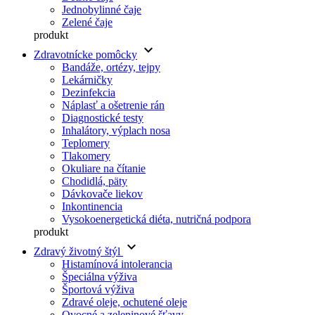
Jednobylinné čaje
Zelené čaje
produkt
keyboard_arrow_down
Zdravotnícke pomôcky
Bandáže, ortézy, tejpy
Lekárničky
Dezinfekcia
Náplasť a ošetrenie rán
Diagnostické testy
Inhalátory, výplach nosa
Teplomery
Tlakomery
Okuliare na čítanie
Chodidlá, päty
Dávkovače liekov
Inkontinencia
Vysokoenergetická diéta, nutričná podpora
produkt
keyboard_arrow_down
Zdravý životný štýl
Histamínová intolerancia
Špeciálna výživa
Športová výživa
Zdravé oleje, ochutené oleje
Ovocné a zeleninové šťavy