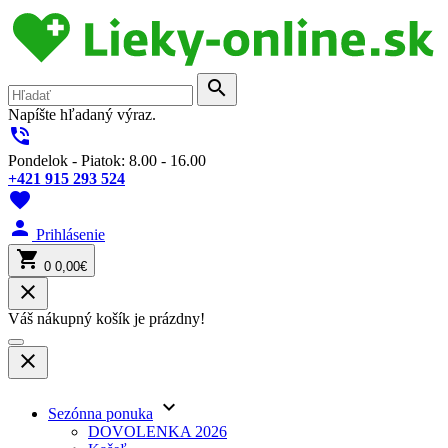
search
Napíšte hľadaný výraz.
phone_in_talk
Pondelok - Piatok: 8.00 - 16.00
+421 915 293 524
favorite
person
Prihlásenie
shopping_cart
0
0,00€
close
Váš nákupný košík je prázdny!
close
keyboard_arrow_down
Sezónna ponuka
DOVOLENKA 2026