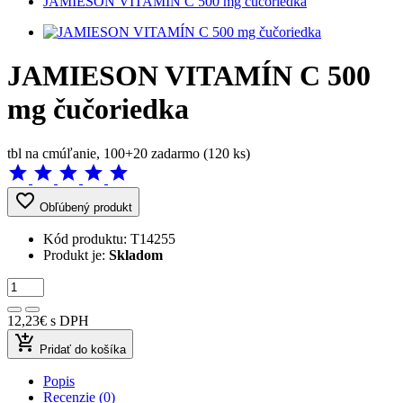
JAMIESON VITAMÍN C 500 mg čučoriedka
JAMIESON VITAMÍN C 500
mg čučoriedka
tbl na cmúľanie, 100+20 zadarmo (120 ks)
star
star
star
star
star
favorite_border
Obľúbený produkt
Kód produktu:
T14255
Produkt je:
Skladom
12,23€
s DPH
add_shopping_cart
Pridať do košíka
Popis
Recenzie (0)