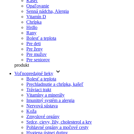
Kašeľ
Opaľovanie
Senná nádcha, Alergia
Vitamín D
Chrípka
Hrdlo
Rany
Bolesť a teplota
Pre deti
Pre ženy
Pre mužov
Pre seniorov
produkt
keyboard_arrow_down
Voľnopredajné lieky
Bolesť a teplota
Prechladnutie a chrípka, kašeľ
Tráviaci trakt
Vitamíny a minerály
Imunitný systém a alergia
Nervová sústava
Koža
Zmyslové orgány
Srdce, cievy, žily, cholesterol a krv
Pohlavné orgány a močové cesty
Hygiena ústnej dutiny