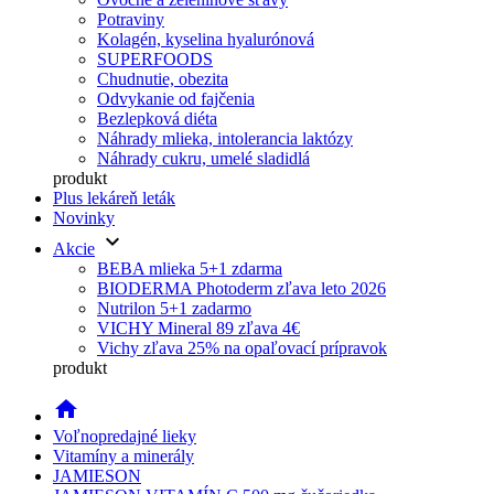
Potraviny
Kolagén, kyselina hyalurónová
SUPERFOODS
Chudnutie, obezita
Odvykanie od fajčenia
Bezlepková diéta
Náhrady mlieka, intolerancia laktózy
Náhrady cukru, umelé sladidlá
produkt
Plus lekáreň leták
Novinky
keyboard_arrow_down
Akcie
BEBA mlieka 5+1 zdarma
BIODERMA Photoderm zľava leto 2026
Nutrilon 5+1 zadarmo
VICHY Mineral 89 zľava 4€
Vichy zľava 25% na opaľovací prípravok
produkt
home
Voľnopredajné lieky
Vitamíny a minerály
JAMIESON