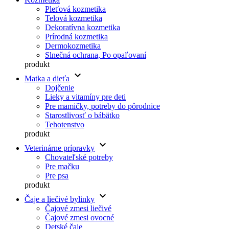
Pleťová kozmetika
Telová kozmetika
Dekoratívna kozmetika
Prírodná kozmetika
Dermokozmetika
Slnečná ochrana, Po opaľovaní
produkt
keyboard_arrow_down
Matka a dieťa
Dojčenie
Lieky a vitamíny pre deti
Pre mamičky, potreby do pôrodnice
Starostlivosť o bábätko
Tehotenstvo
produkt
keyboard_arrow_down
Veterinárne prípravky
Chovateľské potreby
Pre mačku
Pre psa
produkt
keyboard_arrow_down
Čaje a liečivé bylinky
Čajové zmesi liečivé
Čajové zmesi ovocné
Detské čaje