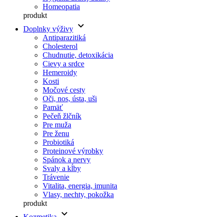
Homeopatia
produkt
keyboard_arrow_down
Doplnky výživy
Antiparazitiká
Cholesterol
Chudnutie, detoxikácia
Cievy a srdce
Hemeroidy
Kosti
Močové cesty
Oči, nos, ústa, uši
Pamäť
Pečeň žlčník
Pre muža
Pre ženu
Probiotiká
Proteinové výrobky
Spánok a nervy
Svaly a kĺby
Trávenie
Vitalita, energia, imunita
Vlasy, nechty, pokožka
produkt
keyboard_arrow_down
Kozmetika