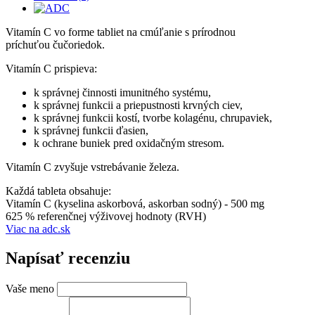
Vitamín C vo forme tabliet na cmúľanie s prírodnou
príchuťou čučoriedok.
Vitamín C prispieva:
k správnej činnosti imunitného systému,
k správnej funkcii a priepustnosti krvných ciev,
k správnej funkcii kostí, tvorbe kolagénu, chrupaviek,
k správnej funkcii ďasien,
k ochrane buniek pred oxidačným stresom.
Vitamín C zvyšuje vstrebávanie železa.
Každá tableta obsahuje:
Vitamín C (kyselina askorbová, askorban sodný) - 500 mg
625 % referenčnej výživovej hodnoty (RVH)
Viac na adc.sk
Napísať recenziu
Vaše meno