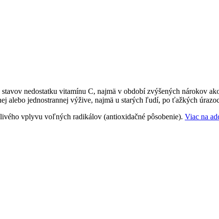
u stavov nedostatku vitamínu C, najmä v období zvýšených nárokov ako s
nej alebo jednostrannej výžive, najmä u starých ľudí, po ťažkých úrazo
livého vplyvu voľných radikálov (antioxidačné pôsobenie).
Viac na ad