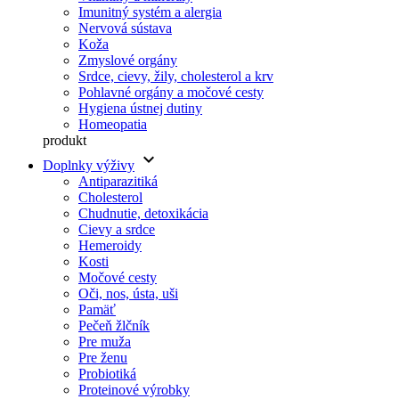
Imunitný systém a alergia
Nervová sústava
Koža
Zmyslové orgány
Srdce, cievy, žily, cholesterol a krv
Pohlavné orgány a močové cesty
Hygiena ústnej dutiny
Homeopatia
produkt
keyboard_arrow_down
Doplnky výživy
Antiparazitiká
Cholesterol
Chudnutie, detoxikácia
Cievy a srdce
Hemeroidy
Kosti
Močové cesty
Oči, nos, ústa, uši
Pamäť
Pečeň žlčník
Pre muža
Pre ženu
Probiotiká
Proteinové výrobky