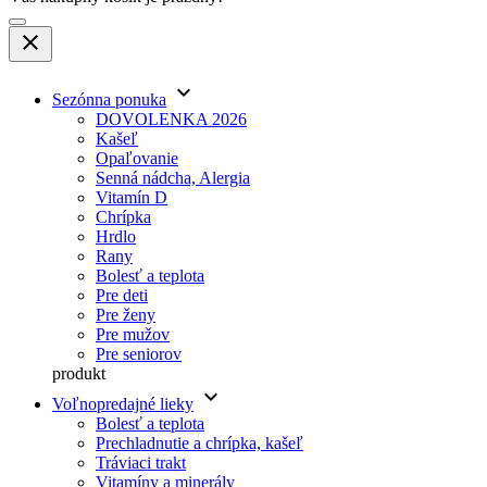
close
keyboard_arrow_down
Sezónna ponuka
DOVOLENKA 2026
Kašeľ
Opaľovanie
Senná nádcha, Alergia
Vitamín D
Chrípka
Hrdlo
Rany
Bolesť a teplota
Pre deti
Pre ženy
Pre mužov
Pre seniorov
produkt
keyboard_arrow_down
Voľnopredajné lieky
Bolesť a teplota
Prechladnutie a chrípka, kašeľ
Tráviaci trakt
Vitamíny a minerály