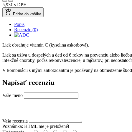
5,93€
s DPH
add_shopping_cart
Pridať do košíka
Popis
Recenzie (0)
Liek obsahuje vitamín C (kyselina askorbová).
Liek sa užíva u dospelých a detí od 6 rokov na prevenciu alebo liečb
infekčné choroby, počas rekonvalescencie, u fajčiarov, pri nedostatoč
V kombinácii s inými antioxidantmi je podávaný na obmedzenie škod
Napísať recenziu
Vaše meno
Vaša recenzia
Poznámka:
HTML nie je preložené!