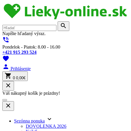
search
Napíšte hľadaný výraz.
phone_in_talk
Pondelok - Piatok: 8.00 - 16.00
+421 915 293 524
favorite
person
Prihlásenie
shopping_cart
0
0,00€
close
Váš nákupný košík je prázdny!
close
keyboard_arrow_down
Sezónna ponuka
DOVOLENKA 2026