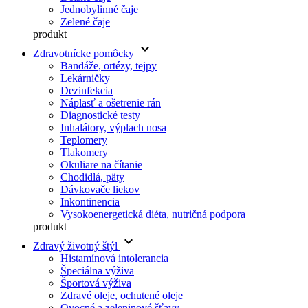
Jednobylinné čaje
Zelené čaje
produkt
keyboard_arrow_down
Zdravotnícke pomôcky
Bandáže, ortézy, tejpy
Lekárničky
Dezinfekcia
Náplasť a ošetrenie rán
Diagnostické testy
Inhalátory, výplach nosa
Teplomery
Tlakomery
Okuliare na čítanie
Chodidlá, päty
Dávkovače liekov
Inkontinencia
Vysokoenergetická diéta, nutričná podpora
produkt
keyboard_arrow_down
Zdravý životný štýl
Histamínová intolerancia
Špeciálna výživa
Športová výživa
Zdravé oleje, ochutené oleje
Ovocné a zeleninové šťavy