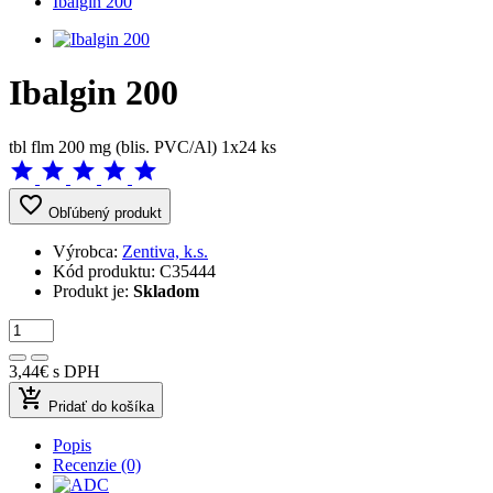
Ibalgin 200
Ibalgin 200
tbl flm 200 mg (blis. PVC/Al) 1x24 ks
star
star
star
star
star
favorite_border
Obľúbený produkt
Výrobca:
Zentiva, k.s.
Kód produktu:
C35444
Produkt je:
Skladom
3,44€
s DPH
add_shopping_cart
Pridať do košíka
Popis
Recenzie (0)