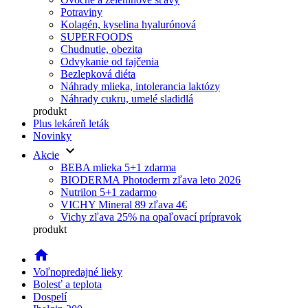
Potraviny
Kolagén, kyselina hyalurónová
SUPERFOODS
Chudnutie, obezita
Odvykanie od fajčenia
Bezlepková diéta
Náhrady mlieka, intolerancia laktózy
Náhrady cukru, umelé sladidlá
produkt
Plus lekáreň leták
Novinky
keyboard_arrow_down
Akcie
BEBA mlieka 5+1 zdarma
BIODERMA Photoderm zľava leto 2026
Nutrilon 5+1 zadarmo
VICHY Mineral 89 zľava 4€
Vichy zľava 25% na opaľovací prípravok
produkt
home
Voľnopredajné lieky
Bolesť a teplota
Dospelí