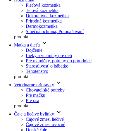
Pleťová kozmetika
Telová kozmetika
Dekoratívna kozmetika
Prírodná kozmetika
Dermokozmetika
Slnečná ochrana, Po opaľovaní
produkt
keyboard_arrow_down
Matka a dieťa
Dojčenie
Lieky a vitamíny pre deti
Pre mamičky, potreby do pôrodnice
Starostlivosť o bábätko
Tehotenstvo
produkt
keyboard_arrow_down
Veterinárne prípravky
Chovateľské potreby
Pre mačku
Pre psa
produkt
keyboard_arrow_down
Čaje a liečivé bylinky
Čajové zmesi liečivé
Čajové zmesi ovocné
Detské čaje