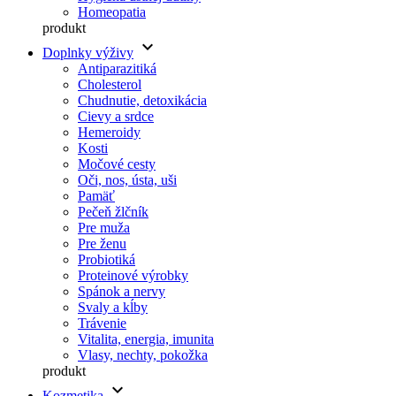
Homeopatia
produkt
keyboard_arrow_down
Doplnky výživy
Antiparazitiká
Cholesterol
Chudnutie, detoxikácia
Cievy a srdce
Hemeroidy
Kosti
Močové cesty
Oči, nos, ústa, uši
Pamäť
Pečeň žlčník
Pre muža
Pre ženu
Probiotiká
Proteinové výrobky
Spánok a nervy
Svaly a kĺby
Trávenie
Vitalita, energia, imunita
Vlasy, nechty, pokožka
produkt
keyboard_arrow_down
Kozmetika