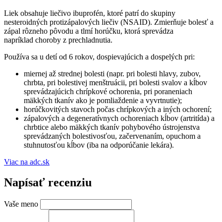
Liek obsahuje liečivo ibuprofén, ktoré patrí do skupiny
nesteroidných protizápalových liečiv (NSAID). Zmierňuje bolesť a
zápal rôzneho pôvodu a tlmí horúčku, ktorá sprevádza
napríklad choroby z prechladnutia.
Používa sa u detí od 6 rokov, dospievajúcich a dospelých pri:
miernej až strednej bolesti (napr. pri bolesti hlavy, zubov,
chrbta, pri bolestivej menštruácii, pri bolesti svalov a kĺbov
sprevádzajúcich chrípkové ochorenia, pri poraneniach
mäkkých tkanív ako je pomliaždenie a vyvrtnutie);
horúčkovitých stavoch počas chrípkových a iných ochorení;
zápalových a degeneratívnych ochoreniach kĺbov (artritída) a
chrbtice alebo mäkkých tkanív pohybového ústrojenstva
sprevádzaných bolestivosťou, začervenaním, opuchom a
stuhnutosťou kĺbov (iba na odporúčanie lekára).
Viac na adc.sk
Napísať recenziu
Vaše meno