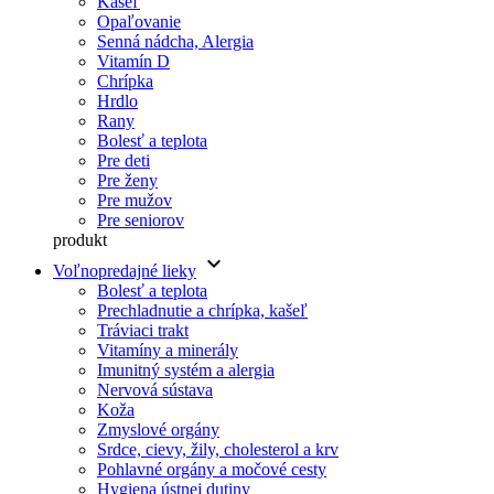
Kašeľ
Opaľovanie
Senná nádcha, Alergia
Vitamín D
Chrípka
Hrdlo
Rany
Bolesť a teplota
Pre deti
Pre ženy
Pre mužov
Pre seniorov
produkt
keyboard_arrow_down
Voľnopredajné lieky
Bolesť a teplota
Prechladnutie a chrípka, kašeľ
Tráviaci trakt
Vitamíny a minerály
Imunitný systém a alergia
Nervová sústava
Koža
Zmyslové orgány
Srdce, cievy, žily, cholesterol a krv
Pohlavné orgány a močové cesty
Hygiena ústnej dutiny