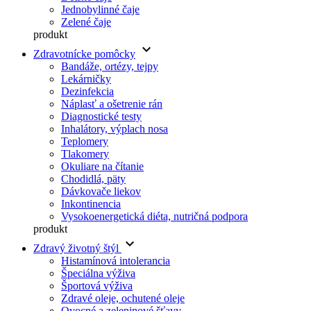
Jednobylinné čaje
Zelené čaje
produkt
keyboard_arrow_down
Zdravotnícke pomôcky
Bandáže, ortézy, tejpy
Lekárničky
Dezinfekcia
Náplasť a ošetrenie rán
Diagnostické testy
Inhalátory, výplach nosa
Teplomery
Tlakomery
Okuliare na čítanie
Chodidlá, päty
Dávkovače liekov
Inkontinencia
Vysokoenergetická diéta, nutričná podpora
produkt
keyboard_arrow_down
Zdravý životný štýl
Histamínová intolerancia
Špeciálna výživa
Športová výživa
Zdravé oleje, ochutené oleje
Ovocné a zeleninové šťavy