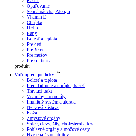
Kašeľ
Opaľovanie
Senná nádcha, Alergia
Vitamín D
Chrípka
Hrdlo
Rany
Bolesť a teplota
Pre deti
Pre ženy
Pre mužov
Pre seniorov
produkt
keyboard_arrow_down
Voľnopredajné lieky
Bolesť a teplota
Prechladnutie a chrípka, kašeľ
Tráviaci trakt
Vitamíny a minerály
Imunitný systém a alergia
Nervová sústava
Koža
Zmyslové orgány
Srdce, cievy, žily, cholesterol a krv
Pohlavné orgány a močové cesty
Hygiena ústnej dutiny