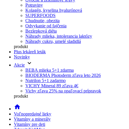
Potraviny
Kolagén, kyselina hyalurónová
SUPERFOODS
Chudnutie, obezita
Odvykanie od fajčenia
Bezlepková diéta
Náhrady mlieka, intolerancia laktózy
Náhrady cukru, umelé sladidlá
produkt
Plus lekáreň leták
Novinky
keyboard_arrow_down
Akcie
BEBA mlieka 5+1 zdarma
BIODERMA Photoderm zľava leto 2026
Nutrilon 5+1 zadarmo
VICHY Mineral 89 zľava 4€
Vichy zľava 25% na opaľovací prípravok
produkt
home
Voľnopredajné lieky
Vitamíny a minerály
Vitamíny pre deti