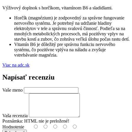
Výživový doplnok s horčíkom, vitamínom B6 a sladidlami.
Horčík (magnézium) je zodpovedný za správne fungovanie
nervového systému. Je potrebný na udržanie hladiny
elektrolytov v tele a správnu svalovú činnosť. Podieľa sa na
mnohých metabolických procesoch, má pozitívny vplyv na
stavbu kostí a zubov, čo zohráva veľkú úlohu počas rastu detí.
Vitamín B6 je dôležitý pre správnu funkciu nervového
systému, čo pozitívne vplýva na náladu a zvyšuje
vstrebávanie magnézia.
Viac na adc.sk
Napísať recenziu
Vaše meno
Vaša recenzia
Poznámka:
HTML nie je preložené!
Hodnotenie