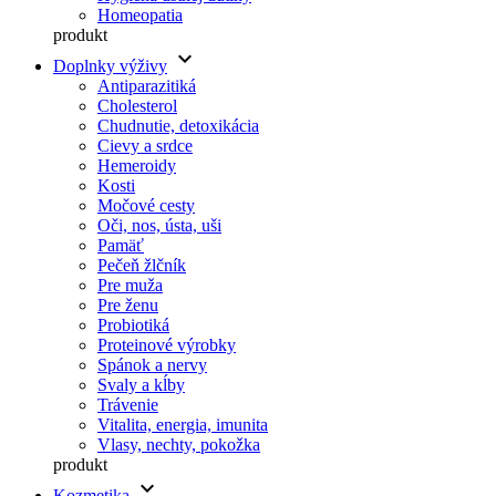
Homeopatia
produkt
keyboard_arrow_down
Doplnky výživy
Antiparazitiká
Cholesterol
Chudnutie, detoxikácia
Cievy a srdce
Hemeroidy
Kosti
Močové cesty
Oči, nos, ústa, uši
Pamäť
Pečeň žlčník
Pre muža
Pre ženu
Probiotiká
Proteinové výrobky
Spánok a nervy
Svaly a kĺby
Trávenie
Vitalita, energia, imunita
Vlasy, nechty, pokožka
produkt
keyboard_arrow_down
Kozmetika