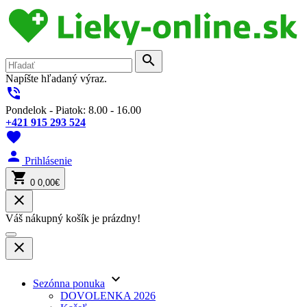
search
Napíšte hľadaný výraz.
phone_in_talk
Pondelok - Piatok: 8.00 - 16.00
+421 915 293 524
favorite
person
Prihlásenie
shopping_cart
0
0,00€
close
Váš nákupný košík je prázdny!
close
keyboard_arrow_down
Sezónna ponuka
DOVOLENKA 2026