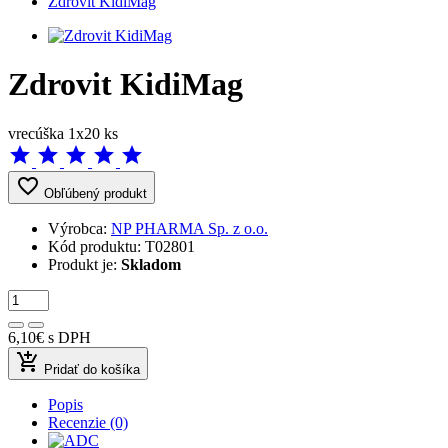
Zdrovit KidiMag
Zdrovit KidiMag
vrecúška 1x20 ks
star
star
star
star
star
favorite_border
Obľúbený produkt
Výrobca:
NP PHARMA Sp. z o.o.
Kód produktu:
T02801
Produkt je:
Skladom
6,10€
s DPH
add_shopping_cart
Pridať do košíka
Popis
Recenzie (0)