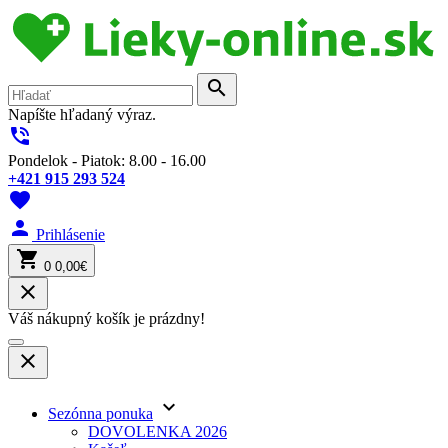
search
Napíšte hľadaný výraz.
phone_in_talk
Pondelok - Piatok: 8.00 - 16.00
+421 915 293 524
favorite
person
Prihlásenie
shopping_cart
0
0,00€
close
Váš nákupný košík je prázdny!
close
keyboard_arrow_down
Sezónna ponuka
DOVOLENKA 2026