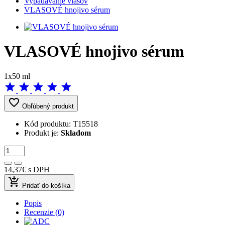
Vypadávanie vlasov
VLASOVÉ hnojivo sérum
VLASOVÉ hnojivo sérum
1x50 ml
star
star
star
star
star
favorite_border
Obľúbený produkt
Kód produktu:
T15518
Produkt je:
Skladom
14,37€
s DPH
add_shopping_cart
Pridať do košíka
Popis
Recenzie (0)