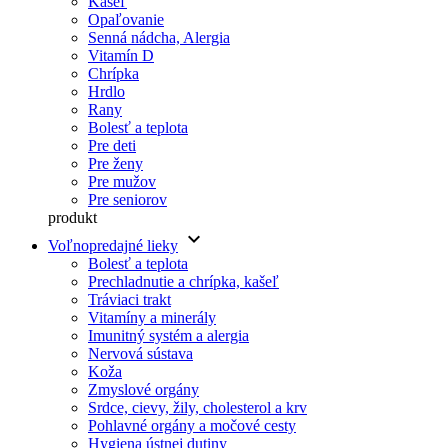
Kašeľ
Opaľovanie
Senná nádcha, Alergia
Vitamín D
Chrípka
Hrdlo
Rany
Bolesť a teplota
Pre deti
Pre ženy
Pre mužov
Pre seniorov
produkt
keyboard_arrow_down
Voľnopredajné lieky
Bolesť a teplota
Prechladnutie a chrípka, kašeľ
Tráviaci trakt
Vitamíny a minerály
Imunitný systém a alergia
Nervová sústava
Koža
Zmyslové orgány
Srdce, cievy, žily, cholesterol a krv
Pohlavné orgány a močové cesty
Hygiena ústnej dutiny