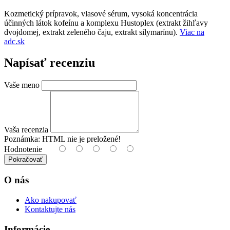
Kozmetický prípravok, vlasové sérum, vysoká koncentrácia
účinných látok kofeínu a komplexu Hustoplex (extrakt žihľavy
dvojdomej, extrakt zeleného čaju, extrakt silymarínu).
Viac na
adc.sk
Napísať recenziu
Vaše meno
Vaša recenzia
Poznámka:
HTML nie je preložené!
Hodnotenie
Pokračovať
O nás
Ako nakupovať
Kontaktujte nás
Informácie