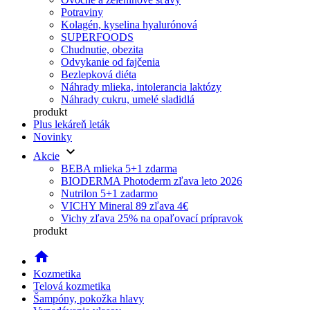
Potraviny
Kolagén, kyselina hyalurónová
SUPERFOODS
Chudnutie, obezita
Odvykanie od fajčenia
Bezlepková diéta
Náhrady mlieka, intolerancia laktózy
Náhrady cukru, umelé sladidlá
produkt
Plus lekáreň leták
Novinky
keyboard_arrow_down
Akcie
BEBA mlieka 5+1 zdarma
BIODERMA Photoderm zľava leto 2026
Nutrilon 5+1 zadarmo
VICHY Mineral 89 zľava 4€
Vichy zľava 25% na opaľovací prípravok
produkt
home
Kozmetika
Telová kozmetika
Šampóny, pokožka hlavy