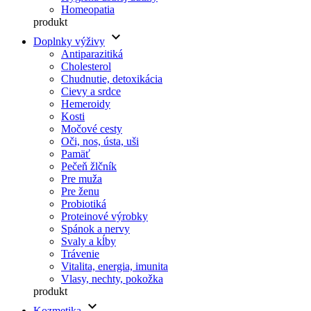
Homeopatia
produkt
keyboard_arrow_down
Doplnky výživy
Antiparazitiká
Cholesterol
Chudnutie, detoxikácia
Cievy a srdce
Hemeroidy
Kosti
Močové cesty
Oči, nos, ústa, uši
Pamäť
Pečeň žlčník
Pre muža
Pre ženu
Probiotiká
Proteinové výrobky
Spánok a nervy
Svaly a kĺby
Trávenie
Vitalita, energia, imunita
Vlasy, nechty, pokožka
produkt
keyboard_arrow_down
Kozmetika