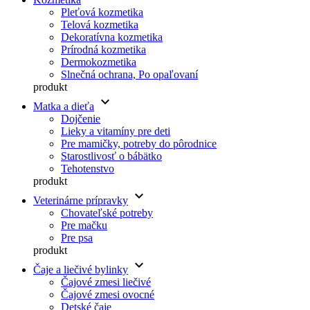
Pleťová kozmetika
Telová kozmetika
Dekoratívna kozmetika
Prírodná kozmetika
Dermokozmetika
Slnečná ochrana, Po opaľovaní
produkt
keyboard_arrow_down
Matka a dieťa
Dojčenie
Lieky a vitamíny pre deti
Pre mamičky, potreby do pôrodnice
Starostlivosť o bábätko
Tehotenstvo
produkt
keyboard_arrow_down
Veterinárne prípravky
Chovateľské potreby
Pre mačku
Pre psa
produkt
keyboard_arrow_down
Čaje a liečivé bylinky
Čajové zmesi liečivé
Čajové zmesi ovocné
Detské čaje