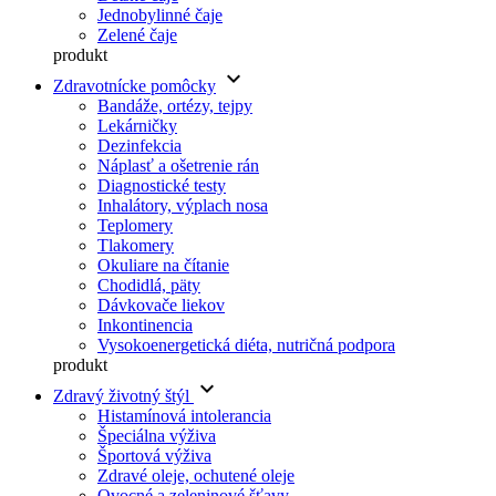
Jednobylinné čaje
Zelené čaje
produkt
keyboard_arrow_down
Zdravotnícke pomôcky
Bandáže, ortézy, tejpy
Lekárničky
Dezinfekcia
Náplasť a ošetrenie rán
Diagnostické testy
Inhalátory, výplach nosa
Teplomery
Tlakomery
Okuliare na čítanie
Chodidlá, päty
Dávkovače liekov
Inkontinencia
Vysokoenergetická diéta, nutričná podpora
produkt
keyboard_arrow_down
Zdravý životný štýl
Histamínová intolerancia
Špeciálna výživa
Športová výživa
Zdravé oleje, ochutené oleje
Ovocné a zeleninové šťavy