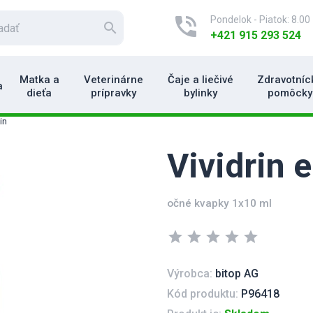
phone_in_talk
Pondelok - Piatok: 8.00 
search
+421 915 293 524
Matka a
Veterinárne
Čaje a liečivé
Zdravotníc
a
dieťa
prípravky
bylinky
pomôcky
in
Vividrin 
očné kvapky 1x10 ml
star
star
star
star
star
Výrobca:
bitop AG
Kód produktu:
P96418