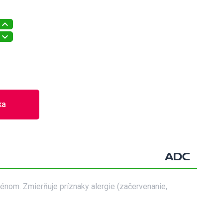
ka
énom. Zmierňuje príznaky alergie (začervenanie,