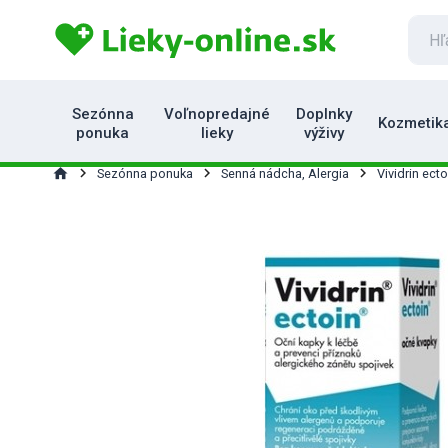
Sezónna
Voľnopredajné
Doplnky
Kozmetik
ponuka
lieky
výživy
home
Sezónna ponuka
Senná nádcha, Alergia
Vividrin ecto