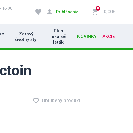
- 16.00
0
favorite
person
shopping_cart
0,00€
Prihlásenie
Plus
ke
Zdravý
lekáreň
NOVINKY
AKCIE
životný štýl
leták
ectoin
favorite_border
Obľúbený produkt