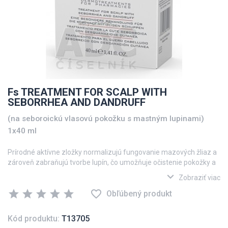
Fs TREATMENT FOR SCALP WITH
SEBORRHEA AND DANDRUFF
(na seboroickú vlasovú pokožku s mastným lupinami)
1x40 ml
Prírodné aktívne zložky normalizujú fungovanie mazových žliaz a
zároveň zabraňujú tvorbe lupín, čo umožňuje očistenie pokožky a
redukuje tvorbu mazu i lupín.
expand_more
Zobraziť viac
star
star
star
star
star
favorite_border
Obľúbený produkt
Kód produktu:
T13705