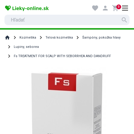
favorite
person
shopping_cart
0
search
home
Kozmetika
Telová kozmetika
Šampóny, pokožka hlavy
Lupiny, seborea
Fs TREATMENT FOR SCALP WITH SEBORRHEA AND DANDRUFF