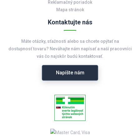
Reklamačný poriadok
Mapa stránok
Kontaktujte nás
Máte otázky, sťažnosti alebo sa chcete opýtať na
dostupnosť tovaru? Neváhajte nám napísať a naší pracovníci
vás čo najskôr budú kontaktovať.
Napíšte nám