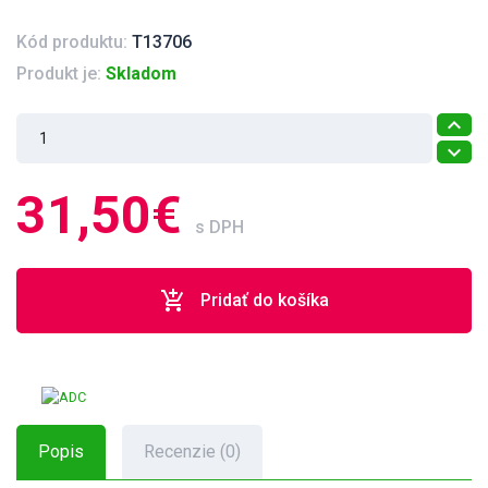
Kód produktu:
T13706
Produkt je:
Skladom
31,50€
s DPH
add_shopping_cart
Pridať do košíka
Popis
Recenzie (0)