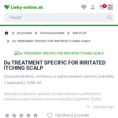
favorite
person
shopping_cart
0
search
home
Kozmetika
Dermokozmetika
Vital PLUS
Du TREATMENT SPECIFIC FOR IRRITATED ITCHING SCALP
Du TREATMENT SPECIFIC FOR IRRITATED
ITCHING SCALP
(na podráždenú, svrbiacu a začervenanú vlasovú pokožku
s lupinami) 1x40 ml
Špeciálny prípravok vyvinutý na starostlivosť o podráždenú,
svrbiacu a začervenanú vlasovú pokožku s lupinami. Zložky
prípravku pomáhajú normalizovať mikroflóru vlasovej pokožky a
expand_more
Zobraziť viac
nastaviť jej fyziologickú rovnováhu. Prípravok pôsobí upokojujúco a
star
star
star
star
star
favorite_border
chráni pokožku.
Obľúbený produkt