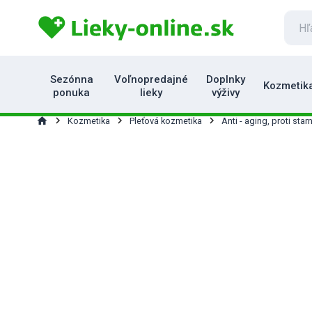
Sezónna
Voľnopredajné
Doplnky
Kozmetik
ponuka
lieky
výživy
home
Kozmetika
Pleťová kozmetika
Anti - aging, proti starn