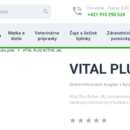
phone_in_talk
Pondelok - Piatok: 8.00 
search
+421 915 293 524
Matka a
Veterinárne
Čaje a liečivé
Zdravotníc
a
dieťa
prípravky
bylinky
pomôcky
utiu pleti
VITAL PLUS ACTIVE JAL
VITAL PL
(koncentrované kvapky s kys
Vital Plus Active JAL koncentrov
rastlinnými kmeňovými bunkami.
Produkt počas 24 hodín veľmi úč
HYALURONOVEJ A RASTLINNÝCH KM
star
star
star
star
star
prejavom starnutia pokožky.