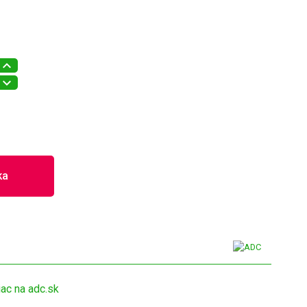
ka
iac na adc.sk