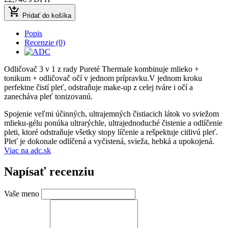
add_shopping_cart
Pridať do košíka
Popis
Recenzie (0)
Odličovač 3 v 1 z rady Pureté Thermale kombinuje mlieko +
tonikum + odličovač očí v jednom prípravku.V jednom kroku
perfektne čistí pleť, odstraňuje make-up z celej tváre i očí a
zanecháva pleť tonizovanú.
Spojenie veľmi účinných, ultrajemných čistiacich látok vo sviežom
mlieku-gélu ponúka ultrarýchle, ultrajednoduché čistenie a odlíčenie
pleti, ktoré odstraňuje všetky stopy líčenie a rešpektuje citlivú pleť.
Pleť je dokonale odlíčená a vyčistená, svieža, hebká a upokojená.
Viac na adc.sk
Napísať recenziu
Vaše meno