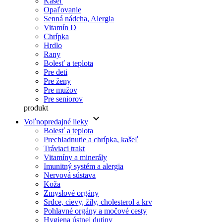
Kašeľ
Opaľovanie
Senná nádcha, Alergia
Vitamín D
Chrípka
Hrdlo
Rany
Bolesť a teplota
Pre deti
Pre ženy
Pre mužov
Pre seniorov
produkt
keyboard_arrow_down
Voľnopredajné lieky
Bolesť a teplota
Prechladnutie a chrípka, kašeľ
Tráviaci trakt
Vitamíny a minerály
Imunitný systém a alergia
Nervová sústava
Koža
Zmyslové orgány
Srdce, cievy, žily, cholesterol a krv
Pohlavné orgány a močové cesty
Hygiena ústnej dutiny