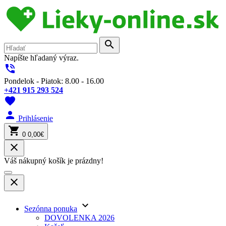
search
Napíšte hľadaný výraz.
phone_in_talk
Pondelok - Piatok: 8.00 - 16.00
+421 915 293 524
favorite
person
Prihlásenie
shopping_cart
0
0,00€
close
Váš nákupný košík je prázdny!
close
keyboard_arrow_down
Sezónna ponuka
DOVOLENKA 2026