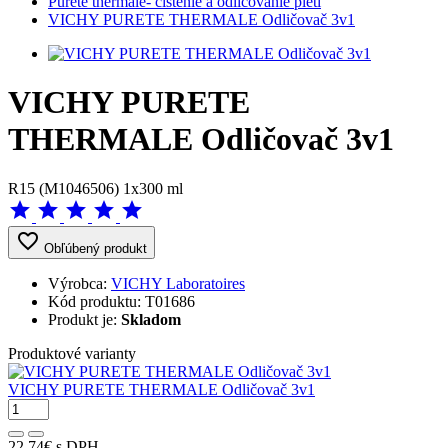
Pureté thermale- čistenie a odličovanie pleti
VICHY PURETE THERMALE Odličovač 3v1
VICHY PURETE
THERMALE Odličovač 3v1
R15 (M1046506) 1x300 ml
star
star
star
star
star
favorite_border
Obľúbený produkt
Výrobca:
VICHY Laboratoires
Kód produktu:
T01686
Produkt je:
Skladom
Produktové varianty
VICHY PURETE THERMALE Odličovač 3v1
22,74€
s DPH