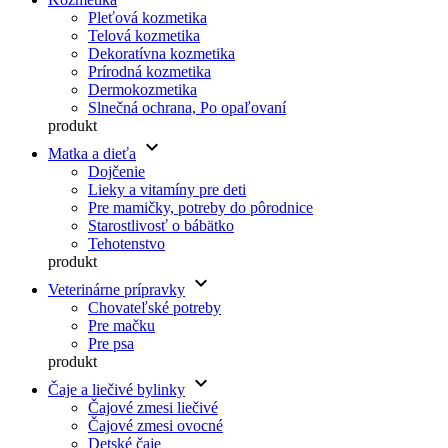
Pleťová kozmetika
Telová kozmetika
Dekoratívna kozmetika
Prírodná kozmetika
Dermokozmetika
Slnečná ochrana, Po opaľovaní
produkt
keyboard_arrow_down
Matka a dieťa
Dojčenie
Lieky a vitamíny pre deti
Pre mamičky, potreby do pôrodnice
Starostlivosť o bábätko
Tehotenstvo
produkt
keyboard_arrow_down
Veterinárne prípravky
Chovateľské potreby
Pre mačku
Pre psa
produkt
keyboard_arrow_down
Čaje a liečivé bylinky
Čajové zmesi liečivé
Čajové zmesi ovocné
Detské čaje