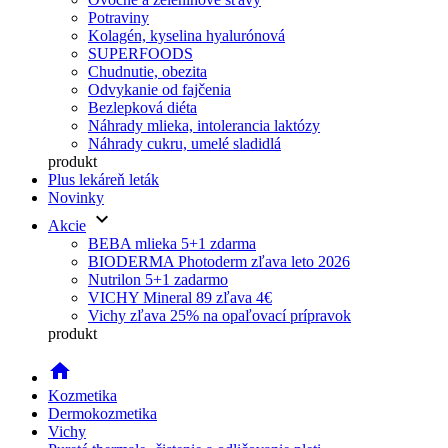
Potraviny
Kolagén, kyselina hyalurónová
SUPERFOODS
Chudnutie, obezita
Odvykanie od fajčenia
Bezlepková diéta
Náhrady mlieka, intolerancia laktózy
Náhrady cukru, umelé sladidlá
produkt
Plus lekáreň leták
Novinky
keyboard_arrow_down
Akcie
BEBA mlieka 5+1 zdarma
BIODERMA Photoderm zľava leto 2026
Nutrilon 5+1 zadarmo
VICHY Mineral 89 zľava 4€
Vichy zľava 25% na opaľovací prípravok
produkt
home
Kozmetika
Dermokozmetika
Vichy