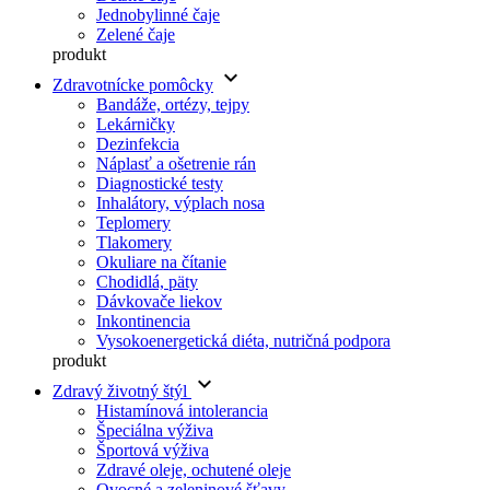
Jednobylinné čaje
Zelené čaje
produkt
keyboard_arrow_down
Zdravotnícke pomôcky
Bandáže, ortézy, tejpy
Lekárničky
Dezinfekcia
Náplasť a ošetrenie rán
Diagnostické testy
Inhalátory, výplach nosa
Teplomery
Tlakomery
Okuliare na čítanie
Chodidlá, päty
Dávkovače liekov
Inkontinencia
Vysokoenergetická diéta, nutričná podpora
produkt
keyboard_arrow_down
Zdravý životný štýl
Histamínová intolerancia
Špeciálna výživa
Športová výživa
Zdravé oleje, ochutené oleje
Ovocné a zeleninové šťavy