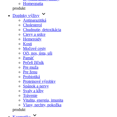
Homeopatia
produkt
keyboard_arrow_down
Doplnky výživy
Antiparazitiká
Cholesterol
Chudnutie, detoxikácia
Cievy a srdce
Hemeroidy
Kosti
Močové cesty
Oči, nos, ústa, uši
Pamäť
Pečeň žlčník
Pre muža
Pre ženu
Probiotiká
Proteinové výrobky
Spánok a nervy
Svaly a kĺby
Trávenie
Vitalita, energia, imunita
Vlasy, nechty, pokožka
produkt
keyboard_arrow_down
Kozmetika