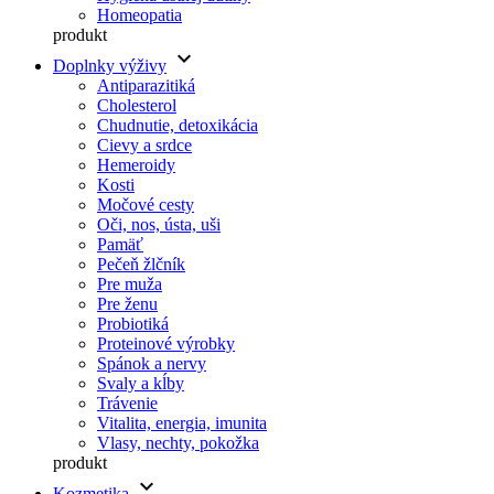
Homeopatia
produkt
keyboard_arrow_down
Doplnky výživy
Antiparazitiká
Cholesterol
Chudnutie, detoxikácia
Cievy a srdce
Hemeroidy
Kosti
Močové cesty
Oči, nos, ústa, uši
Pamäť
Pečeň žlčník
Pre muža
Pre ženu
Probiotiká
Proteinové výrobky
Spánok a nervy
Svaly a kĺby
Trávenie
Vitalita, energia, imunita
Vlasy, nechty, pokožka
produkt
keyboard_arrow_down
Kozmetika