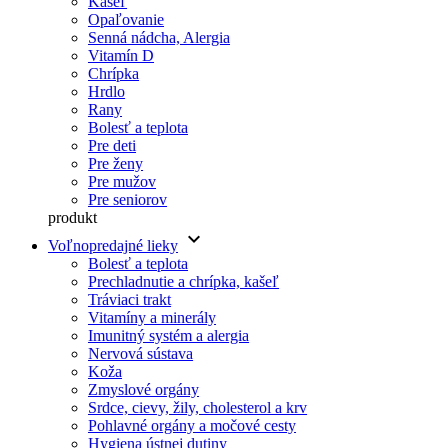
Kašeľ
Opaľovanie
Senná nádcha, Alergia
Vitamín D
Chrípka
Hrdlo
Rany
Bolesť a teplota
Pre deti
Pre ženy
Pre mužov
Pre seniorov
produkt
keyboard_arrow_down
Voľnopredajné lieky
Bolesť a teplota
Prechladnutie a chrípka, kašeľ
Tráviaci trakt
Vitamíny a minerály
Imunitný systém a alergia
Nervová sústava
Koža
Zmyslové orgány
Srdce, cievy, žily, cholesterol a krv
Pohlavné orgány a močové cesty
Hygiena ústnej dutiny