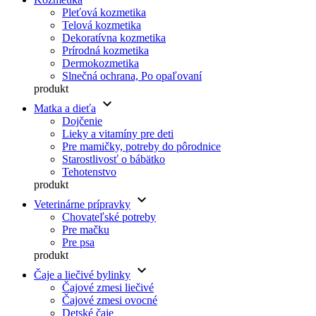
Pleťová kozmetika
Telová kozmetika
Dekoratívna kozmetika
Prírodná kozmetika
Dermokozmetika
Slnečná ochrana, Po opaľovaní
produkt
keyboard_arrow_down
Matka a dieťa
Dojčenie
Lieky a vitamíny pre deti
Pre mamičky, potreby do pôrodnice
Starostlivosť o bábätko
Tehotenstvo
produkt
keyboard_arrow_down
Veterinárne prípravky
Chovateľské potreby
Pre mačku
Pre psa
produkt
keyboard_arrow_down
Čaje a liečivé bylinky
Čajové zmesi liečivé
Čajové zmesi ovocné
Detské čaje