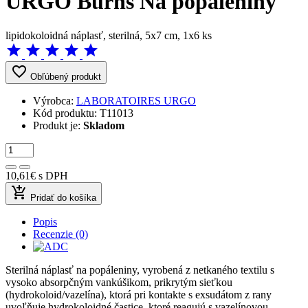
URGO Burns Na popáleniny
lipidokoloidná náplasť, sterilná, 5x7 cm, 1x6 ks
star
star
star
star
star
favorite_border
Obľúbený produkt
Výrobca:
LABORATOIRES URGO
Kód produktu:
T11013
Produkt je:
Skladom
10,61€
s DPH
add_shopping_cart
Pridať do košíka
Popis
Recenzie (0)
Sterilná náplasť na popáleniny, vyrobená z netkaného textilu s
vysoko absorpčným vankúšikom, prikrytým sieťkou
(hydrokoloid/vazelína), ktorá pri kontakte s exsudátom z rany
uvoľňuje hydrokoloidné častice, ktoré reagujú s vazelínovou