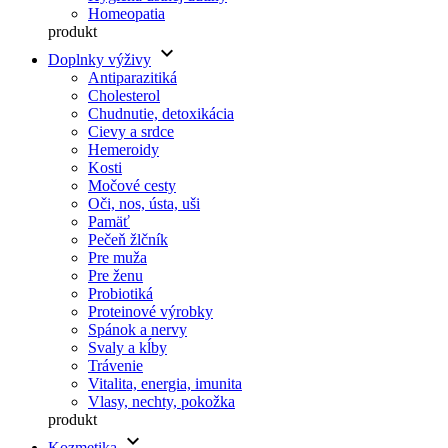
Homeopatia
produkt
keyboard_arrow_down
Doplnky výživy
Antiparazitiká
Cholesterol
Chudnutie, detoxikácia
Cievy a srdce
Hemeroidy
Kosti
Močové cesty
Oči, nos, ústa, uši
Pamäť
Pečeň žlčník
Pre muža
Pre ženu
Probiotiká
Proteinové výrobky
Spánok a nervy
Svaly a kĺby
Trávenie
Vitalita, energia, imunita
Vlasy, nechty, pokožka
produkt
keyboard_arrow_down
Kozmetika