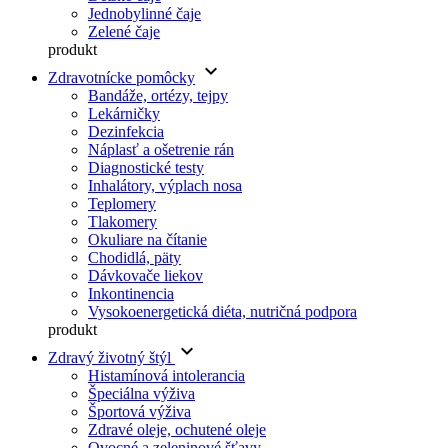
Jednobylinné čaje
Zelené čaje
produkt
keyboard_arrow_down
Zdravotnícke pomôcky
Bandáže, ortézy, tejpy
Lekárničky
Dezinfekcia
Náplasť a ošetrenie rán
Diagnostické testy
Inhalátory, výplach nosa
Teplomery
Tlakomery
Okuliare na čítanie
Chodidlá, päty
Dávkovače liekov
Inkontinencia
Vysokoenergetická diéta, nutričná podpora
produkt
keyboard_arrow_down
Zdravý životný štýl
Histamínová intolerancia
Špeciálna výživa
Športová výživa
Zdravé oleje, ochutené oleje
Ovocné a zeleninové šťavy