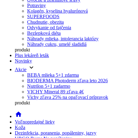
Potraviny
Kolagén, kyselina hyalurónová
SUPERFOODS
Chudnutie, obezita
Odvykanie od fajčenia
Bezlepková diéta
Náhrady mlieka, intolerancia laktózy
Náhrady cukru, umelé sladidlá
produkt
Plus lekáreň leták
Novinky
keyboard_arrow_down
Akcie
BEBA mlieka 5+1 zdarma
BIODERMA Photoderm zľava leto 2026
Nutrilon 5+1 zadarmo
VICHY Mineral 89 zľava 4€
Vichy zľava 25% na opaľovací prípravok
produkt
home
Voľnopredajné lieky
Koža
Dezinfekcia, poranenia, popáleniny, jazvy