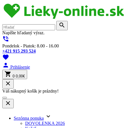
search
Napíšte hľadaný výraz.
phone_in_talk
Pondelok - Piatok: 8.00 - 16.00
+421 915 293 524
favorite
person
Prihlásenie
shopping_cart
0
0,00€
close
Váš nákupný košík je prázdny!
close
keyboard_arrow_down
Sezónna ponuka
DOVOLENKA 2026