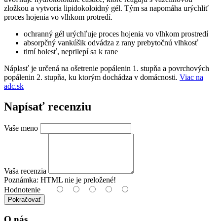
zložkou a vytvoria lipidokoloidný gél. Tým sa napomáha urýchliť
proces hojenia vo vlhkom protredí.
ochranný gél urýchľuje proces hojenia vo vlhkom prostredí
absorpčný vankúšik odvádza z rany prebytočnú vlhkosť
tlmí bolesť, neprilepí sa k rane
Náplasť je určená na ošetrenie popálenin 1. stupňa a povrchových
popálenin 2. stupňa, ku ktorým dochádza v domácnosti.
Viac na
adc.sk
Napísať recenziu
Vaše meno
Vaša recenzia
Poznámka:
HTML nie je preložené!
Hodnotenie
Pokračovať
O nás