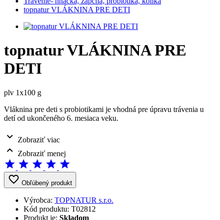
Trávenie- hnačka, zápcha, probiotiká, kolika
topnatur VLÁKNINA PRE DETI
topnatur VLÁKNINA PRE
DETI
plv 1x100 g
Vláknina pre deti s probiotikami je vhodná pre úpravu trávenia u
detí od ukončeného 6. mesiaca veku.
expand_more
Zobraziť viac
expand_less
Zobraziť menej
star
star
star
star
star
favorite_border
Obľúbený produkt
Výrobca:
TOPNATUR s.r.o.
Kód produktu:
T02812
Produkt je:
Skladom