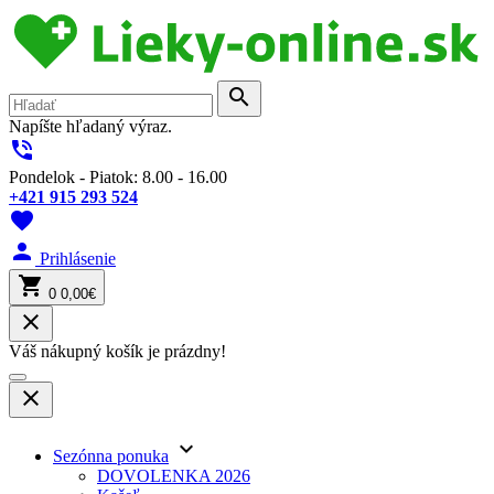
search
Napíšte hľadaný výraz.
phone_in_talk
Pondelok - Piatok: 8.00 - 16.00
+421 915 293 524
favorite
person
Prihlásenie
shopping_cart
0
0,00€
close
Váš nákupný košík je prázdny!
close
keyboard_arrow_down
Sezónna ponuka
DOVOLENKA 2026