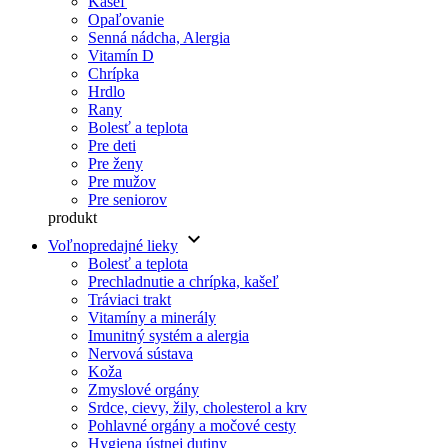
Kašeľ
Opaľovanie
Senná nádcha, Alergia
Vitamín D
Chrípka
Hrdlo
Rany
Bolesť a teplota
Pre deti
Pre ženy
Pre mužov
Pre seniorov
produkt
keyboard_arrow_down
Voľnopredajné lieky
Bolesť a teplota
Prechladnutie a chrípka, kašeľ
Tráviaci trakt
Vitamíny a minerály
Imunitný systém a alergia
Nervová sústava
Koža
Zmyslové orgány
Srdce, cievy, žily, cholesterol a krv
Pohlavné orgány a močové cesty
Hygiena ústnej dutiny