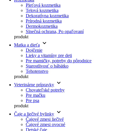
Pleťová kozmetika
Telová kozmetika
Dekoratívna kozmetika
Prírodná kozmetika
Dermokozmetika
Slnečná ochrana, Po opaľovaní
produkt
keyboard_arrow_down
Matka a dieťa
Dojčenie
Lieky a vitamíny pre deti
Pre mamičky, potreby do pôrodnice
Starostlivosť o bábätko
Tehotenstvo
produkt
keyboard_arrow_down
Veterinárne prípravky
Chovateľské potreby
Pre mačku
Pre psa
produkt
keyboard_arrow_down
Čaje a liečivé bylinky
Čajové zmesi liečivé
Čajové zmesi ovocné
Detské čaje