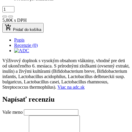
5,80€
s DPH
add_shopping_cart
Pridať do košíka
Popis
Recenzie (0)
Výživový doplnok s vysokým obsahom vlákniny, vhodné pre deti
od ukončeného 6. mesiaca. S prírodnými zložkami (ovsenný extrakt,
inulín) a živými kultúrami (Bifidobacterium breve, Bifidobacterium
infantis, Lactobacillus acidophilus, Lactobacillus delbrueckii susp.
bulgaricus, Lactobacillus casei, Lactobacillus rhamnosus,
Streptococcus thermophilus).
Viac na adc.sk
Napísať recenziu
Vaše meno