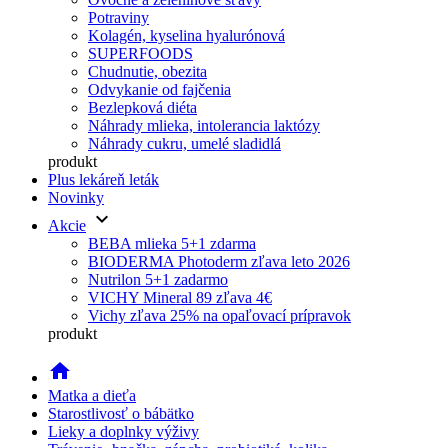
Potraviny
Kolagén, kyselina hyalurónová
SUPERFOODS
Chudnutie, obezita
Odvykanie od fajčenia
Bezlepková diéta
Náhrady mlieka, intolerancia laktózy
Náhrady cukru, umelé sladidlá
produkt
Plus lekáreň leták
Novinky
keyboard_arrow_down
Akcie
BEBA mlieka 5+1 zdarma
BIODERMA Photoderm zľava leto 2026
Nutrilon 5+1 zadarmo
VICHY Mineral 89 zľava 4€
Vichy zľava 25% na opaľovací prípravok
produkt
home
Matka a dieťa
Starostlivosť o bábätko
Lieky a doplnky výživy