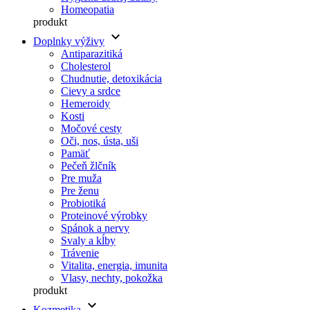
Homeopatia
produkt
keyboard_arrow_down
Doplnky výživy
Antiparazitiká
Cholesterol
Chudnutie, detoxikácia
Cievy a srdce
Hemeroidy
Kosti
Močové cesty
Oči, nos, ústa, uši
Pamäť
Pečeň žlčník
Pre muža
Pre ženu
Probiotiká
Proteinové výrobky
Spánok a nervy
Svaly a kĺby
Trávenie
Vitalita, energia, imunita
Vlasy, nechty, pokožka
produkt
keyboard_arrow_down
Kozmetika