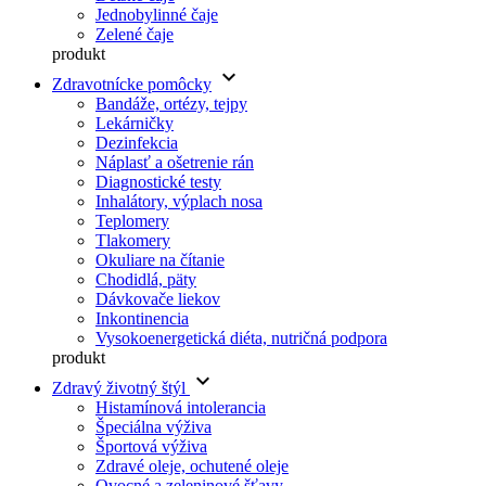
Jednobylinné čaje
Zelené čaje
produkt
keyboard_arrow_down
Zdravotnícke pomôcky
Bandáže, ortézy, tejpy
Lekárničky
Dezinfekcia
Náplasť a ošetrenie rán
Diagnostické testy
Inhalátory, výplach nosa
Teplomery
Tlakomery
Okuliare na čítanie
Chodidlá, päty
Dávkovače liekov
Inkontinencia
Vysokoenergetická diéta, nutričná podpora
produkt
keyboard_arrow_down
Zdravý životný štýl
Histamínová intolerancia
Špeciálna výživa
Športová výživa
Zdravé oleje, ochutené oleje
Ovocné a zeleninové šťavy