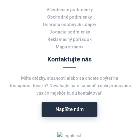
Všeobecné podmienky
Obchodné podmienky
Ochrana osobných údajov
Dodacie podmienky
Reklamačný poriadok
Mapa stránok
Kontaktujte nás
Máte otázky, sťažnosti alebo sa chcete opýtať na
dostupnosť tovaru? Neváhajte nám napísať a naší pracovníci
vás čo najskôr budú kontaktovať.
Napíšte nám