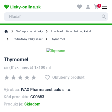
favorite
person
shopping_cart
0
search
home
Voľnopredajné lieky
Prechladnutie a chrípka, kašeľ
Produktívny, vlhký kašeľ
Thymomel
Thymomel
sir (fľ.skl.hnedá) 1x100 ml
star
star
star
star
star
favorite_border
Obľúbený produkt
Výrobca:
IVAX Pharmaceuticals s.r.o.
Kód produktu:
C00683
Produkt je:
Skladom