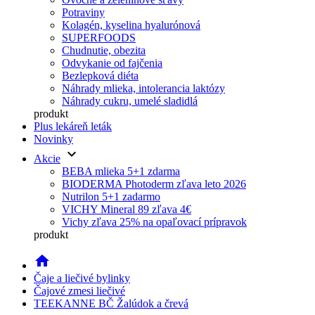
Potraviny
Kolagén, kyselina hyalurónová
SUPERFOODS
Chudnutie, obezita
Odvykanie od fajčenia
Bezlepková diéta
Náhrady mlieka, intolerancia laktózy
Náhrady cukru, umelé sladidlá
produkt
Plus lekáreň leták
Novinky
keyboard_arrow_down
Akcie
BEBA mlieka 5+1 zdarma
BIODERMA Photoderm zľava leto 2026
Nutrilon 5+1 zadarmo
VICHY Mineral 89 zľava 4€
Vichy zľava 25% na opaľovací prípravok
produkt
home
Čaje a liečivé bylinky
Čajové zmesi liečivé
TEEKANNE BČ Žalúdok a črevá