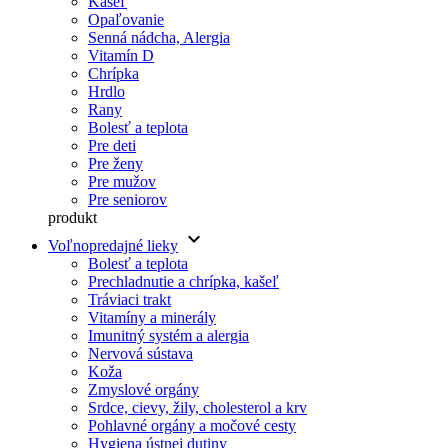
Kašeľ
Opaľovanie
Senná nádcha, Alergia
Vitamín D
Chrípka
Hrdlo
Rany
Bolesť a teplota
Pre deti
Pre ženy
Pre mužov
Pre seniorov
produkt
keyboard_arrow_down
Voľnopredajné lieky
Bolesť a teplota
Prechladnutie a chrípka, kašeľ
Tráviaci trakt
Vitamíny a minerály
Imunitný systém a alergia
Nervová sústava
Koža
Zmyslové orgány
Srdce, cievy, žily, cholesterol a krv
Pohlavné orgány a močové cesty
Hygiena ústnej dutiny