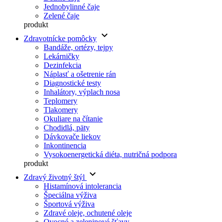
Jednobylinné čaje
Zelené čaje
produkt
keyboard_arrow_down
Zdravotnícke pomôcky
Bandáže, ortézy, tejpy
Lekárničky
Dezinfekcia
Náplasť a ošetrenie rán
Diagnostické testy
Inhalátory, výplach nosa
Teplomery
Tlakomery
Okuliare na čítanie
Chodidlá, päty
Dávkovače liekov
Inkontinencia
Vysokoenergetická diéta, nutričná podpora
produkt
keyboard_arrow_down
Zdravý životný štýl
Histamínová intolerancia
Špeciálna výživa
Športová výživa
Zdravé oleje, ochutené oleje
Ovocné a zeleninové šťavy