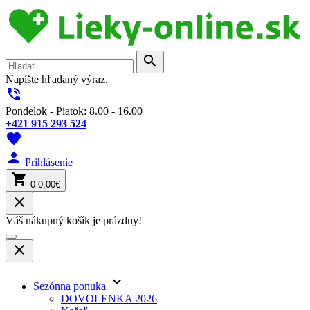
search
Napíšte hľadaný výraz.
phone_in_talk
Pondelok - Piatok: 8.00 - 16.00
+421 915 293 524
favorite
person
Prihlásenie
shopping_cart
0
0,00€
close
Váš nákupný košík je prázdny!
close
keyboard_arrow_down
Sezónna ponuka
DOVOLENKA 2026