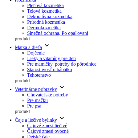
Pleťová kozmetika
Telová kozmetika
Dekoratívna kozmetika
Prírodná kozmetika
Dermokozmetika
Slnečná ochrana, Po opaľovaní
produkt
keyboard_arrow_down
Matka a dieťa
Dojčenie
Lieky a vitamíny pre deti
Pre mamičky, potreby do pôrodnice
Starostlivosť o bábätko
Tehotenstvo
produkt
keyboard_arrow_down
Veterinárne prípravky
Chovateľské potreby
Pre mačku
Pre psa
produkt
keyboard_arrow_down
Čaje a liečivé bylinky
Čajové zmesi liečivé
Čajové zmesi ovocné
Detské čaje