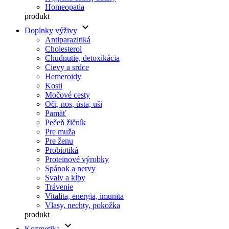
Homeopatia
produkt
keyboard_arrow_down
Doplnky výživy
Antiparazitiká
Cholesterol
Chudnutie, detoxikácia
Cievy a srdce
Hemeroidy
Kosti
Močové cesty
Oči, nos, ústa, uši
Pamäť
Pečeň žlčník
Pre muža
Pre ženu
Probiotiká
Proteinové výrobky
Spánok a nervy
Svaly a kĺby
Trávenie
Vitalita, energia, imunita
Vlasy, nechty, pokožka
produkt
keyboard_arrow_down
Kozmetika