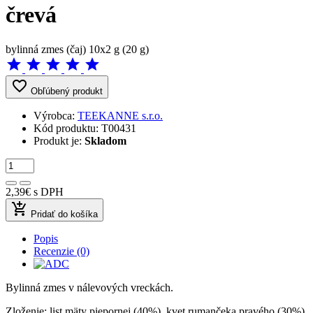
črevá
bylinná zmes (čaj) 10x2 g (20 g)
star
star
star
star
star
favorite_border
Obľúbený produkt
Výrobca:
TEEKANNE s.r.o.
Kód produktu:
T00431
Produkt je:
Skladom
2,39€
s DPH
add_shopping_cart
Pridať do košíka
Popis
Recenzie (0)
Bylinná zmes v nálevových vreckách.
Zloženie: list mäty piepornej (40%), kvet rumančeka pravého (30%),