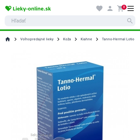
favorite
person
shopping_cart
0
search
home
Voľnopredajné lieky
Koža
Kiahne
Tanno-Hermal Lotio