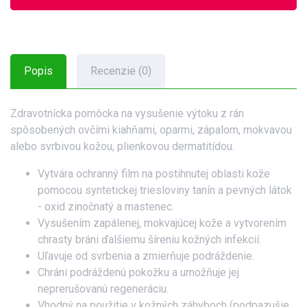
Popis
Recenzie (0)
Zdravotnícka pomôcka na vysušenie výtoku z rán
spôsobených ovčími kiahňami, oparmi, zápalom, mokvavou
alebo svrbivou kožou, plienkovou dermatitídou.
Vytvára ochranný film na postihnutej oblasti kože
pomocou syntetickej triesloviny tanín a pevných látok
- oxid zinočnatý a mastenec.
Vysušením zapálenej, mokvajúcej kože a vytvorením
chrasty bráni ďalšiemu šíreniu kožných infekcií.
Uľavuje od svrbenia a zmierňuje podráždenie.
Chráni podráždenú pokožku a umožňuje jej
neprerušovanú regeneráciu.
Vhodný na použitie v kožných záhyboch (podpazušie,