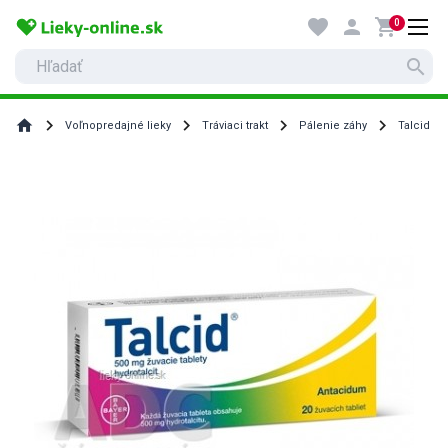
favorite
person
shopping_cart
0
search
home
Voľnopredajné lieky
Tráviaci trakt
Pálenie záhy
Talcid