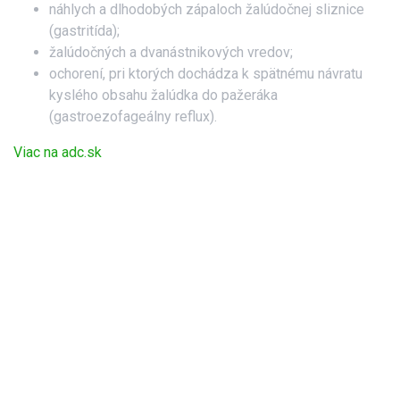
náhlych a dlhodobých zápaloch žalúdočnej sliznice
(gastritída);
žalúdočných a dvanástnikových vredov;
ochorení, pri ktorých dochádza k spätnému návratu
kyslého obsahu žalúdka do pažeráka
(gastroezofageálny reflux).
Viac na adc.sk