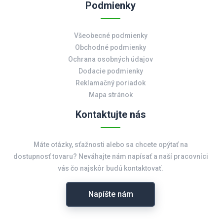
Podmienky
Všeobecné podmienky
Obchodné podmienky
Ochrana osobných údajov
Dodacie podmienky
Reklamačný poriadok
Mapa stránok
Kontaktujte nás
Máte otázky, sťažnosti alebo sa chcete opýtať na
dostupnosť tovaru? Neváhajte nám napísať a naší pracovníci
vás čo najskôr budú kontaktovať.
Napíšte nám