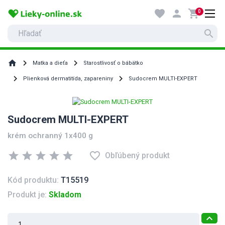
favorite
person
shopping_cart
0
search
home
Matka a dieťa
Starostlivosť o bábätko
Plienková dermatitída, zapareniny
Sudocrem MULTI-EXPERT
Sudocrem MULTI-EXPERT
krém ochranný 1x400 g
star
star
star
star
star
favorite_border
Obľúbený produkt
Kód produktu:
T15519
Produkt je:
Skladom