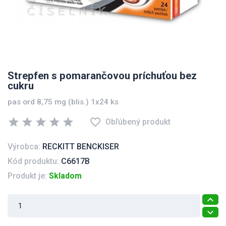
Strepfen s pomarančovou príchuťou bez
cukru
pas ord 8,75 mg (blis.) 1x24 ks
star
star
star
star
star
favorite_border
Obľúbený produkt
Výrobca:
RECKITT BENCKISER
Kód produktu:
C6617B
Produkt je:
Skladom