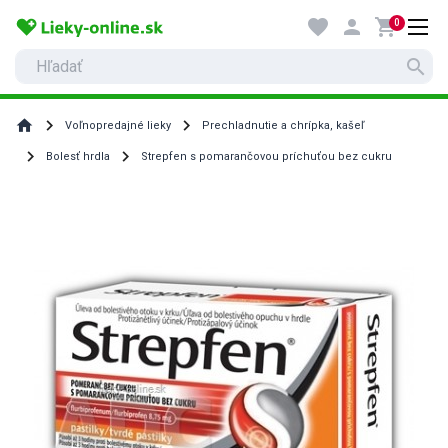
favorite
person
shopping_cart
0
search
home
Voľnopredajné lieky
Prechladnutie a chrípka, kašeľ
Bolesť hrdla
Strepfen s pomarančovou príchuťou bez cukru