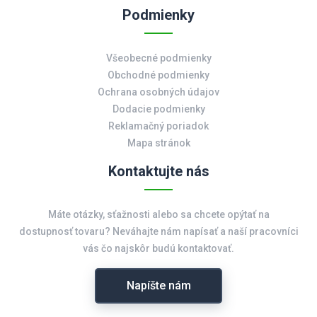
Podmienky
Všeobecné podmienky
Obchodné podmienky
Ochrana osobných údajov
Dodacie podmienky
Reklamačný poriadok
Mapa stránok
Kontaktujte nás
Máte otázky, sťažnosti alebo sa chcete opýtať na
dostupnosť tovaru? Neváhajte nám napísať a naší pracovníci
vás čo najskôr budú kontaktovať.
Napíšte nám