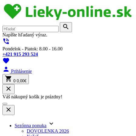
search
Napíšte hľadaný výraz.
phone_in_talk
Pondelok - Piatok: 8.00 - 16.00
+421 915 293 524
favorite
person
Prihlásenie
shopping_cart
0
0,00€
close
Váš nákupný košík je prázdny!
close
keyboard_arrow_down
Sezónna ponuka
DOVOLENKA 2026