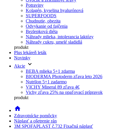
Potraviny
Kolagén, kyselina hyalurónová
SUPERFOODS
Chudnutie, obezita
Odvykanie od fajčenia
Bezlepková diéta
Náhrady mlieka, intolerancia laktózy
Náhrady cukru, umelé sladidlá
produkt
Plus lekáreň leták
Novinky
keyboard_arrow_down
Akcie
BEBA mlieka 5+1 zdarma
BIODERMA Photoderm zľava leto 2026
Nutrilon 5+1 zadarmo
VICHY Mineral 89 zľava 4€
Vichy zľava 25% na opaľovací prípravok
produkt
home
Zdravotnícke pomôcky
Náplasť a ošetrenie rán
3M SPOFAPLAST č.732 Fixačná náplasť