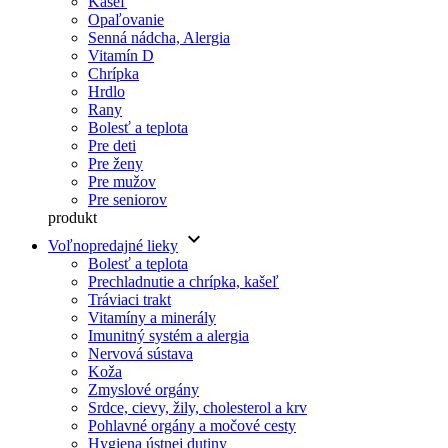
Kašeľ
Opaľovanie
Senná nádcha, Alergia
Vitamín D
Chrípka
Hrdlo
Rany
Bolesť a teplota
Pre deti
Pre ženy
Pre mužov
Pre seniorov
produkt
keyboard_arrow_down
Voľnopredajné lieky
Bolesť a teplota
Prechladnutie a chrípka, kašeľ
Tráviaci trakt
Vitamíny a minerály
Imunitný systém a alergia
Nervová sústava
Koža
Zmyslové orgány
Srdce, cievy, žily, cholesterol a krv
Pohlavné orgány a močové cesty
Hygiena ústnej dutiny