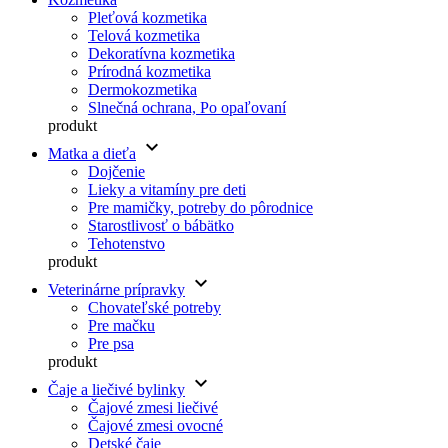
Pleťová kozmetika
Telová kozmetika
Dekoratívna kozmetika
Prírodná kozmetika
Dermokozmetika
Slnečná ochrana, Po opaľovaní
produkt
keyboard_arrow_down
Matka a dieťa
Dojčenie
Lieky a vitamíny pre deti
Pre mamičky, potreby do pôrodnice
Starostlivosť o bábätko
Tehotenstvo
produkt
keyboard_arrow_down
Veterinárne prípravky
Chovateľské potreby
Pre mačku
Pre psa
produkt
keyboard_arrow_down
Čaje a liečivé bylinky
Čajové zmesi liečivé
Čajové zmesi ovocné
Detské čaje