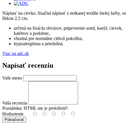
Náplasť na cievke, fixačná náplasť z netkanej textílie bielej farby, so
šírkou 2,5 cm.
určená na fixáciu obväzov, pripevnenie sond, kanýl, cievok,
katétrov a podobne,
vhodná pre normálne citlivú pokožku,
hypoalergénna a priedušná.
Viac na adc.sk
Napísať recenziu
Vaše meno
Vaša recenzia
Poznámka:
HTML nie je preložené!
Hodnotenie
Pokračovať