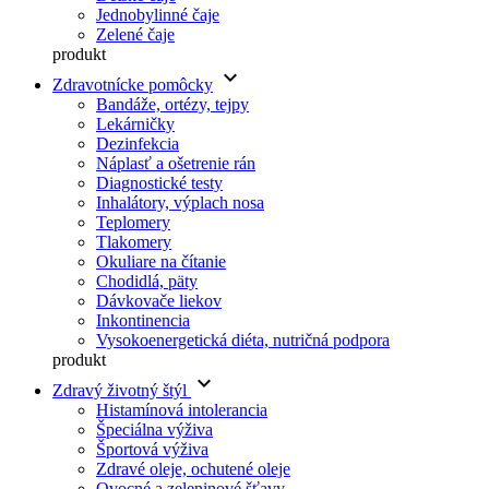
Jednobylinné čaje
Zelené čaje
produkt
keyboard_arrow_down
Zdravotnícke pomôcky
Bandáže, ortézy, tejpy
Lekárničky
Dezinfekcia
Náplasť a ošetrenie rán
Diagnostické testy
Inhalátory, výplach nosa
Teplomery
Tlakomery
Okuliare na čítanie
Chodidlá, päty
Dávkovače liekov
Inkontinencia
Vysokoenergetická diéta, nutričná podpora
produkt
keyboard_arrow_down
Zdravý životný štýl
Histamínová intolerancia
Špeciálna výživa
Športová výživa
Zdravé oleje, ochutené oleje
Ovocné a zeleninové šťavy