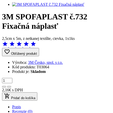
3M SPOFAPLAST č.732
Fixačná náplasť
2,5cm x 5m, z netkanej textílie, cievka, 1x1ks
star
star
star
star
star
favorite_border
Obľúbený produkt
Výrobca:
3M Česko, spol. s r.o.
Kód produktu:
T03064
Produkt je:
Skladom
2,16€
s DPH
add_shopping_cart
Pridať do košíka
Popis
Recenzie (0)