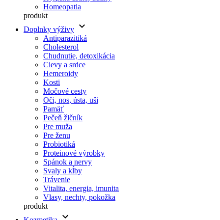
Homeopatia
produkt
keyboard_arrow_down
Doplnky výživy
Antiparazitiká
Cholesterol
Chudnutie, detoxikácia
Cievy a srdce
Hemeroidy
Kosti
Močové cesty
Oči, nos, ústa, uši
Pamäť
Pečeň žlčník
Pre muža
Pre ženu
Probiotiká
Proteinové výrobky
Spánok a nervy
Svaly a kĺby
Trávenie
Vitalita, energia, imunita
Vlasy, nechty, pokožka
produkt
keyboard_arrow_down
Kozmetika