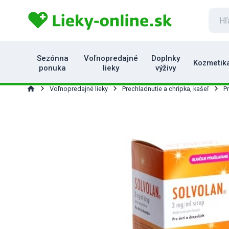
Sezónna
Voľnopredajné
Doplnky
Kozmetik
ponuka
lieky
výživy
home
Voľnopredajné lieky
Prechladnutie a chrípka, kašeľ
P