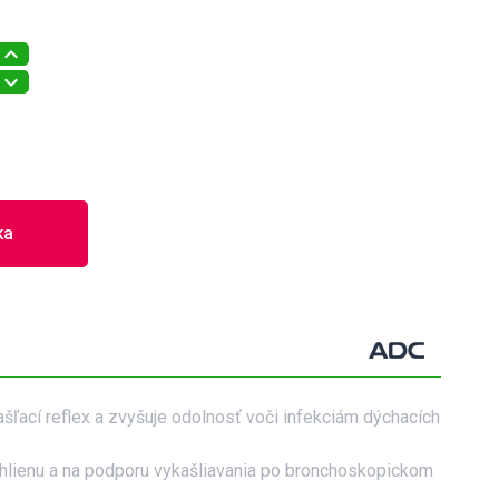
ka
kašľací reflex a zvyšuje odolnosť voči infekciám dýchacích
 hlienu a na podporu vykašliavania po bronchoskopickom