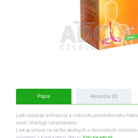
Popis
Recenzie (0)
Liek redukuje priľnavosť a viskozitu prieduškového hlienu
ciest. Uľahčuje vykašliavanie.
Liek je určený na liečbu akútnych a chronických ochore
vyšetrení s kontrastnou látkou.
Viac na adc.sk