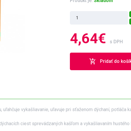
Produkt je:
Skladom
4,64€
s DPH
add_shopping_cart
Pridať do koší
, uľahčuje vykašliavanie, uľavuje pri sťaženom dýchaní, potláča 
ní dýchacích ciest sprevádzaných kašľom a vykašliavaním hustého