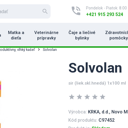
phone_in_talk
Pondelok - Piatok: 8.00 
search
+421 915 293 524
Matka a
Veterinárne
Čaje a liečivé
Zdravotníc
a
dieťa
prípravky
bylinky
pomôcky
roduktívny, vlhký kašeľ
Solvolan
Solvolan
sir (liek.skl.hnedá) 1x100 ml
star
star
star
star
star
Výrobca:
KRKA, d.d., Novo 
Kód produktu:
C97452