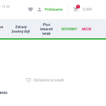
- 16.00
0
favorite
person
shopping_cart
0,00€
Prihlásenie
Plus
ke
Zdravý
lekáreň
NOVINKY
AKCIE
životný štýl
leták
favorite_border
Obľúbený produkt
Mesto