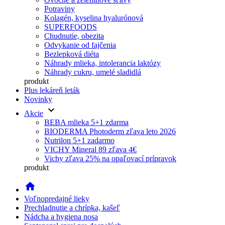
Potraviny
Kolagén, kyselina hyalurónová
SUPERFOODS
Chudnutie, obezita
Odvykanie od fajčenia
Bezlepková diéta
Náhrady mlieka, intolerancia laktózy
Náhrady cukru, umelé sladidlá
produkt
Plus lekáreň leták
Novinky
keyboard_arrow_down
Akcie
BEBA mlieka 5+1 zdarma
BIODERMA Photoderm zľava leto 2026
Nutrilon 5+1 zadarmo
VICHY Mineral 89 zľava 4€
Vichy zľava 25% na opaľovací prípravok
produkt
home
Voľnopredajné lieky
Prechladnutie a chrípka, kašeľ
Nádcha a hygiena nosa