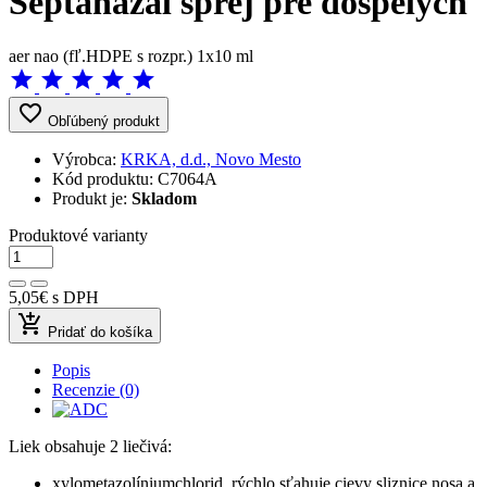
Septanazal sprej pre dospelých
aer nao (fľ.HDPE s rozpr.) 1x10 ml
star
star
star
star
star
favorite_border
Obľúbený produkt
Výrobca:
KRKA, d.d., Novo Mesto
Kód produktu:
C7064A
Produkt je:
Skladom
Produktové varianty
5,05€
s DPH
add_shopping_cart
Pridať do košíka
Popis
Recenzie (0)
Liek obsahuje 2 liečivá:
xylometazolíniumchlorid, rýchlo sťahuje cievy sliznice nosa a