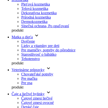
Pleťová kozmetika
Telová kozmetika
Dekoratívna kozmetika
Prírodná kozmetika
Dermokozmetika
Slnečná ochrana, Po opaľovaní
produkt
keyboard_arrow_down
Matka a dieťa
Dojčenie
Lieky a vitamíny pre deti
Pre mamičky, potreby do pôrodnice
Starostlivosť o bábätko
Tehotenstvo
produkt
keyboard_arrow_down
Veterinárne prípravky
Chovateľské potreby
Pre mačku
Pre psa
produkt
keyboard_arrow_down
Čaje a liečivé bylinky
Čajové zmesi liečivé
Čajové zmesi ovocné
Detské čaje