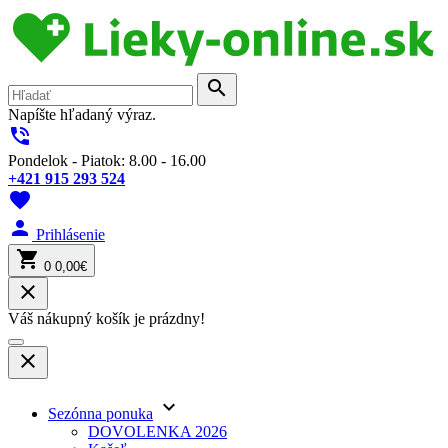
search
Napíšte hľadaný výraz.
phone_in_talk
Pondelok - Piatok: 8.00 - 16.00
+421 915 293 524
favorite
person
Prihlásenie
shopping_cart
0
0,00€
close
Váš nákupný košík je prázdny!
close
keyboard_arrow_down
Sezónna ponuka
DOVOLENKA 2026