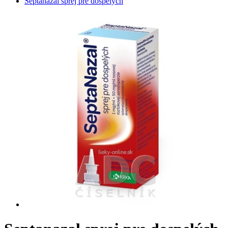
Septanazal sprej pre dospelých