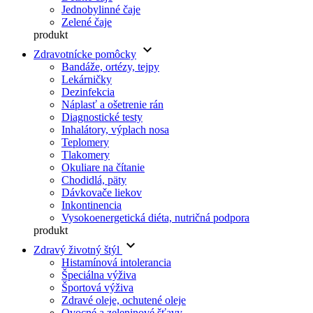
Jednobylinné čaje
Zelené čaje
produkt
keyboard_arrow_down
Zdravotnícke pomôcky
Bandáže, ortézy, tejpy
Lekárničky
Dezinfekcia
Náplasť a ošetrenie rán
Diagnostické testy
Inhalátory, výplach nosa
Teplomery
Tlakomery
Okuliare na čítanie
Chodidlá, päty
Dávkovače liekov
Inkontinencia
Vysokoenergetická diéta, nutričná podpora
produkt
keyboard_arrow_down
Zdravý životný štýl
Histamínová intolerancia
Špeciálna výživa
Športová výživa
Zdravé oleje, ochutené oleje
Ovocné a zeleninové šťavy