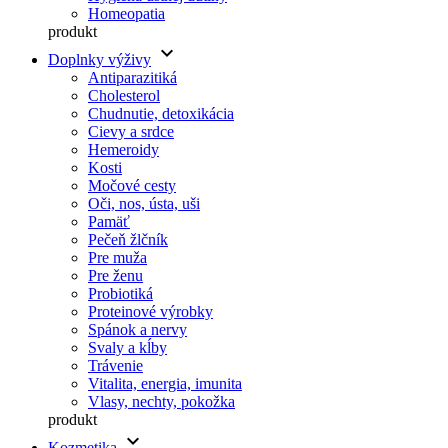
Homeopatia
produkt
keyboard_arrow_down
Doplnky výživy
Antiparazitiká
Cholesterol
Chudnutie, detoxikácia
Cievy a srdce
Hemeroidy
Kosti
Močové cesty
Oči, nos, ústa, uši
Pamäť
Pečeň žlčník
Pre muža
Pre ženu
Probiotiká
Proteinové výrobky
Spánok a nervy
Svaly a kĺby
Trávenie
Vitalita, energia, imunita
Vlasy, nechty, pokožka
produkt
keyboard_arrow_down
Kozmetika