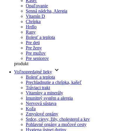
Kašeľ
Opaľovanie
Senná nádcha, Alergia
Vitamín D
Chrípka
Hrdlo
Rany
Bolesť a teplota
Pre deti
Pre ženy
Pre mužov
Pre seniorov
produkt
keyboard_arrow_down
Voľnopredajné lieky
Bolesť a teplota
Prechladnutie a chrípka, kašeľ
Tráviaci trakt
Vitamíny a minerály
Imunitný systém a alergia
Nervová sústava
Koža
Zmyslové orgány
Srdce, cievy, žily, cholesterol a krv
Pohlavné orgány a močové cesty
Hygiena ústnej dutiny