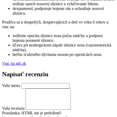
znižuje opuch nosovej sliznice a vylučovanie hlienu.
dexpantenol, podporuje hojenie rán a ochraňuje nosovú
sliznicu.
Používa sa u dospelých, dospievajúcich a detí vo veku 6 rokov a
viac na:
zníženie opuchu sliznice nosa počas nádchy a podporu
hojenia poranení sliznice,
úľavu pri nealergickom zápale sliznice nosa (vazomotorická
nádcha),
liečbu sťaženého dýchania nosom po operáciách nosa.
Viac na adc.sk
Napísať recenziu
Vaše meno
Vaša recenzia
Poznámka:
HTML nie je preložené!