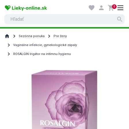
favorite
person
shopping_cart
0
search
home
Sezónna ponuka
Pre ženy
Vaginálne infekcie, gynekologické zápaly
ROSALGIN Irigátor na intímnu hygienu