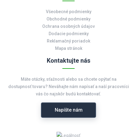
Všeobecné podmienky
Obchodné podmienky
Ochrana osobných údajov
Dodacie podmienky
Reklamačný poriadok
Mapa stránok
Kontaktujte nás
Máte otázky, sťažnosti alebo sa chcete opýtať na
dostupnosť tovaru? Neváhajte nám napísať a naší pracovníci
vás čo najskôr budú kontaktovať.
Napíšte nám