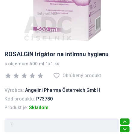
ROSALGIN Irigátor na intímnu hygienu
s objemom 500 ml 1x1 ks
star
star
star
star
star
favorite_border
Obľúbený produkt
Výrobca:
Angelini Pharma Österreich GmbH
Kód produktu:
P73780
Produkt je:
Skladom