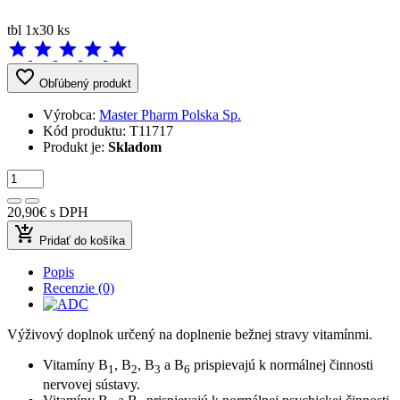
tbl 1x30 ks
star
star
star
star
star
favorite_border
Obľúbený produkt
Výrobca:
Master Pharm Polska Sp.
Kód produktu:
T11717
Produkt je:
Skladom
20,90€
s DPH
add_shopping_cart
Pridať do košíka
Popis
Recenzie (0)
Výživový doplnok určený na doplnenie bežnej stravy vitamínmi.
Vitamíny B
, B
, B
a B
prispievajú k normálnej činnosti
1
2
3
6
nervovej sústavy.