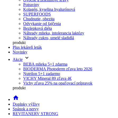
Potraviny
Kolagén, kyselina hyalurónová
SUPERFOODS
Chudnutie, obezita
Odvykanie od fajčenia
Bezlepková diéta
Náhrady mlieka, intolerancia laktózy
Náhrady cukru, umelé sladidlá
produkt
Plus lekáreň leták
Novinky
keyboard_arrow_down
Akcie
BEBA mlieka 5+1 zdarma
BIODERMA Photoderm zľava leto 2026
Nutrilon 5+1 zadarmo
VICHY Mineral 89 zľava 4€
Vichy zľava 25% na opaľovací prípravok
produkt
home
Doplnky výživy
Spánok a nervy
REVITANERV STRONG