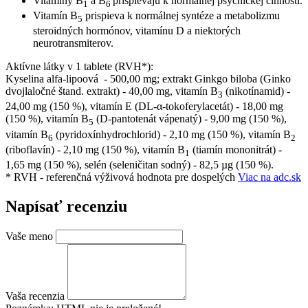
Vitamíny B
a B
prispievajú k normálnej psychickej činnosti.
1
6
Vitamín B
prispieva k normálnej syntéze a metabolizmu
5
steroidných hormónov, vitamínu D a niektorých
neurotransmiterov.
Aktívne látky v 1 tablete (RVH*):
Kyselina alfa-lipoová - 500,00 mg; extrakt Ginkgo biloba (Ginko
dvojlaločné štand. extrakt) - 40,00 mg, vitamín B
(nikotínamid) -
3
24,00 mg (150 %), vitamín E (DL-α-tokoferylacetát) - 18,00 mg
(150 %), vitamín B
(D-pantotenát vápenatý) - 9,00 mg (150 %),
5
vitamín B
(pyridoxínhydrochlorid) - 2,10 mg (150 %), vitamín B
6
2
(riboflavín) - 2,10 mg (150 %), vitamín B
(tiamín mononitrát) -
1
1,65 mg (150 %), selén (seleničitan sodný) - 82,5 µg (150 %).
* RVH - referenčná výživová hodnota pre dospelých
Viac na adc.sk
Napísať recenziu
Vaše meno
Vaša recenzia