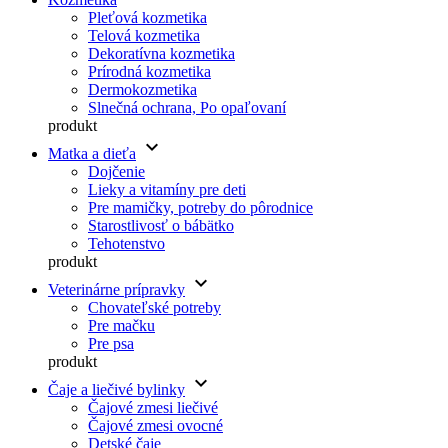
Pleťová kozmetika
Telová kozmetika
Dekoratívna kozmetika
Prírodná kozmetika
Dermokozmetika
Slnečná ochrana, Po opaľovaní
produkt
keyboard_arrow_down
Matka a dieťa
Dojčenie
Lieky a vitamíny pre deti
Pre mamičky, potreby do pôrodnice
Starostlivosť o bábätko
Tehotenstvo
produkt
keyboard_arrow_down
Veterinárne prípravky
Chovateľské potreby
Pre mačku
Pre psa
produkt
keyboard_arrow_down
Čaje a liečivé bylinky
Čajové zmesi liečivé
Čajové zmesi ovocné
Detské čaje