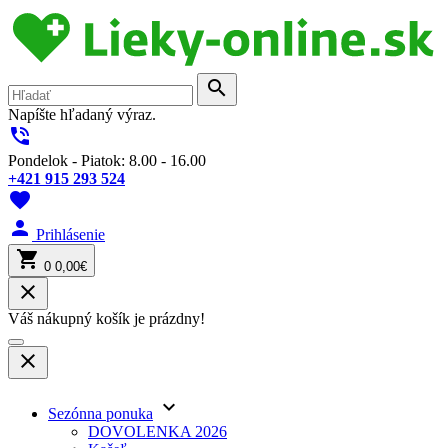
search
Napíšte hľadaný výraz.
phone_in_talk
Pondelok - Piatok: 8.00 - 16.00
+421 915 293 524
favorite
person
Prihlásenie
shopping_cart
0
0,00€
close
Váš nákupný košík je prázdny!
close
keyboard_arrow_down
Sezónna ponuka
DOVOLENKA 2026