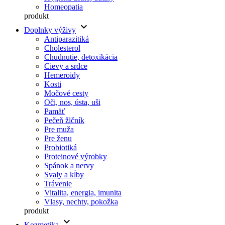
Homeopatia
produkt
keyboard_arrow_down
Doplnky výživy
Antiparazitiká
Cholesterol
Chudnutie, detoxikácia
Cievy a srdce
Hemeroidy
Kosti
Močové cesty
Oči, nos, ústa, uši
Pamäť
Pečeň žlčník
Pre muža
Pre ženu
Probiotiká
Proteinové výrobky
Spánok a nervy
Svaly a kĺby
Trávenie
Vitalita, energia, imunita
Vlasy, nechty, pokožka
produkt
keyboard_arrow_down
Kozmetika