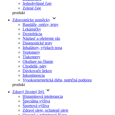
Jednobylinné čaje
Zelené čaje
produkt
keyboard_arrow_down
Zdravotnícke pomôcky
Bandáže, ortézy, tejpy
Lekárničky
Dezinfekcia
Náplasť a ošetrenie rán
Diagnostické testy
Inhalátory, výplach nosa
Teplomery
Tlakomery
Okuliare na čítanie
Chodidlá, päty
Dávkovače liekov
Inkontinencia
Vysokoenergetická diéta, nutričná podpora
produkt
keyboard_arrow_down
Zdravý životný štýl
Histamínová intolerancia
Špeciálna výživa
Športová výživa
Zdravé oleje, ochutené oleje
Ovocné a zeleninové šťavy