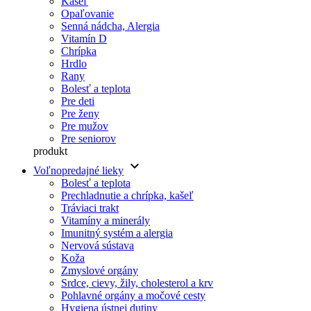
Kašeľ
Opaľovanie
Senná nádcha, Alergia
Vitamín D
Chrípka
Hrdlo
Rany
Bolesť a teplota
Pre deti
Pre ženy
Pre mužov
Pre seniorov
produkt
keyboard_arrow_down
Voľnopredajné lieky
Bolesť a teplota
Prechladnutie a chrípka, kašeľ
Tráviaci trakt
Vitamíny a minerály
Imunitný systém a alergia
Nervová sústava
Koža
Zmyslové orgány
Srdce, cievy, žily, cholesterol a krv
Pohlavné orgány a močové cesty
Hygiena ústnej dutiny