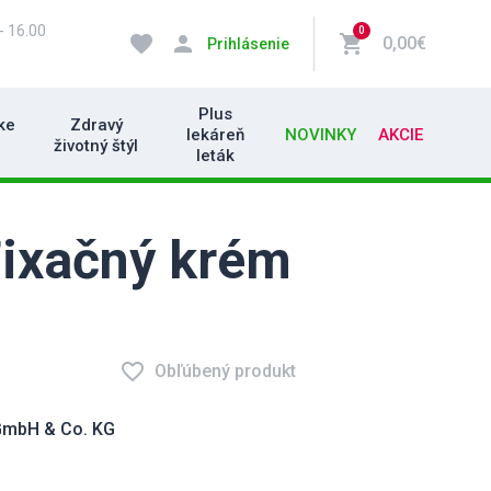
- 16.00
0
favorite
person
shopping_cart
0,00€
Prihlásenie
Plus
ke
Zdravý
lekáreň
NOVINKY
AKCIE
životný štýl
leták
Fixačný krém
favorite_border
Obľúbený produkt
GmbH & Co. KG