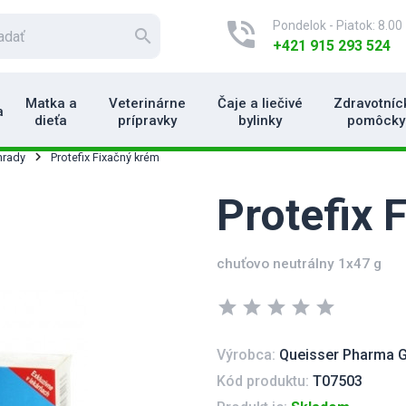
phone_in_talk
Pondelok - Piatok: 8.00 
search
+421 915 293 524
Matka a
Veterinárne
Čaje a liečivé
Zdravotníc
a
dieťa
prípravky
bylinky
pomôcky
hrady
Protefix Fixačný krém
Protefix 
chuťovo neutrálny 1x47 g
star
star
star
star
star
Výrobca:
Queisser Pharma 
Kód produktu:
T07503