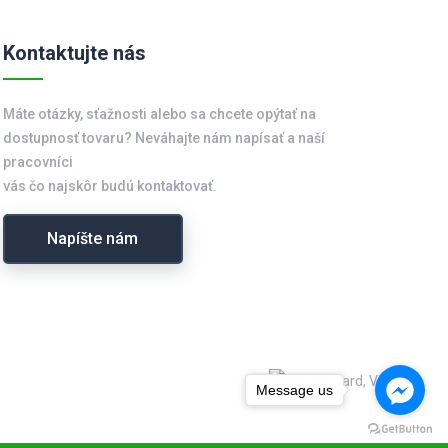
Kontaktujte nás
Máte otázky, sťažnosti alebo sa chcete opýtať na
dostupnosť tovaru? Neváhajte nám napísať a naší
pracovníci
vás čo najskôr budú kontaktovať.
Napíšte nám
Message us