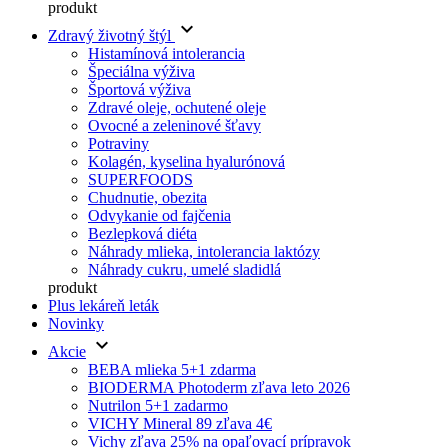
produkt
keyboard_arrow_down
Zdravý životný štýl
Histamínová intolerancia
Špeciálna výživa
Športová výživa
Zdravé oleje, ochutené oleje
Ovocné a zeleninové šťavy
Potraviny
Kolagén, kyselina hyalurónová
SUPERFOODS
Chudnutie, obezita
Odvykanie od fajčenia
Bezlepková diéta
Náhrady mlieka, intolerancia laktózy
Náhrady cukru, umelé sladidlá
produkt
Plus lekáreň leták
Novinky
keyboard_arrow_down
Akcie
BEBA mlieka 5+1 zdarma
BIODERMA Photoderm zľava leto 2026
Nutrilon 5+1 zadarmo
VICHY Mineral 89 zľava 4€
Vichy zľava 25% na opaľovací prípravok