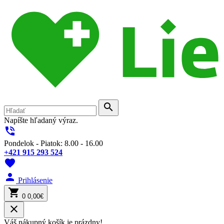
search
Napíšte hľadaný výraz.
phone_in_talk
Pondelok - Piatok: 8.00 - 16.00
+421 915 293 524
favorite
person
Prihlásenie
shopping_cart
0
0,00€
close
Váš nákupný košík je prázdny!