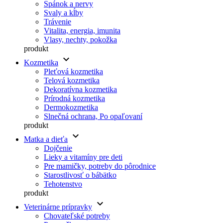
Spánok a nervy
Svaly a kĺby
Trávenie
Vitalita, energia, imunita
Vlasy, nechty, pokožka
produkt
keyboard_arrow_down
Kozmetika
Pleťová kozmetika
Telová kozmetika
Dekoratívna kozmetika
Prírodná kozmetika
Dermokozmetika
Slnečná ochrana, Po opaľovaní
produkt
keyboard_arrow_down
Matka a dieťa
Dojčenie
Lieky a vitamíny pre deti
Pre mamičky, potreby do pôrodnice
Starostlivosť o bábätko
Tehotenstvo
produkt
keyboard_arrow_down
Veterinárne prípravky
Chovateľské potreby