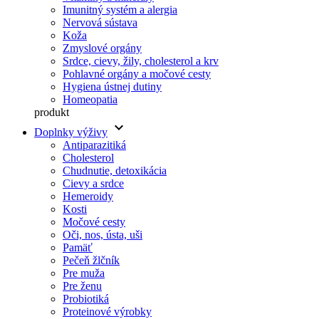
Imunitný systém a alergia
Nervová sústava
Koža
Zmyslové orgány
Srdce, cievy, žily, cholesterol a krv
Pohlavné orgány a močové cesty
Hygiena ústnej dutiny
Homeopatia
produkt
keyboard_arrow_down
Doplnky výživy
Antiparazitiká
Cholesterol
Chudnutie, detoxikácia
Cievy a srdce
Hemeroidy
Kosti
Močové cesty
Oči, nos, ústa, uši
Pamäť
Pečeň žlčník
Pre muža
Pre ženu
Probiotiká
Proteinové výrobky