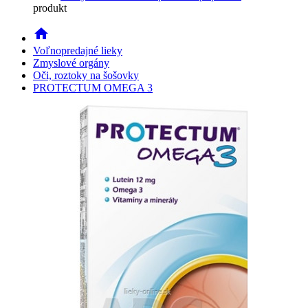
produkt
home
Voľnopredajné lieky
Zmyslové orgány
Oči, roztoky na šošovky
PROTECTUM OMEGA 3