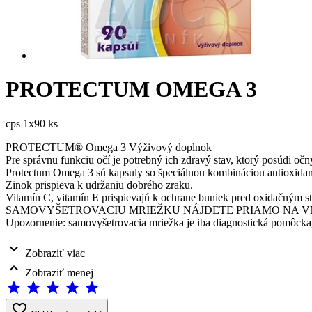
PROTECTUM OMEGA 3
cps 1x90 ks
PROTECTUM® Omega 3 Výživový doplnok
Pre správnu funkciu očí je potrebný ich zdravý stav, ktorý posúdi očný
Protectum Omega 3 sú kapsuly so špeciálnou kombináciou antioxidanto
Zinok prispieva k udržaniu dobrého zraku.
Vitamín C, vitamín E prispievajú k ochrane buniek pred oxidačným s
SAMOVYŠETROVACIU MRIEŽKU NÁJDETE PRIAMO NA V
Upozornenie: samovyšetrovacia mriežka je iba diagnostická pomôcka
expand_more
Zobraziť viac
expand_less
Zobraziť menej
star
star
star
star
star
favorite_border