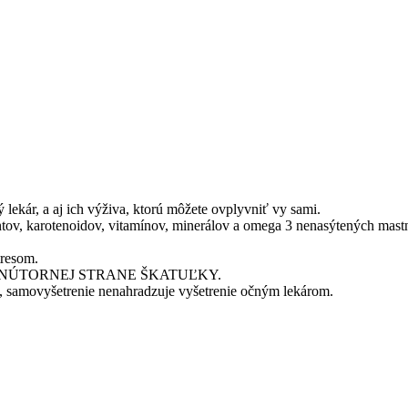
 lekár, a aj ich výživa, ktorú môžete ovplyvniť vy sami.
v, karotenoidov, vitamínov, minerálov a omega 3 nenasýtených mastných
tresom.
NÚTORNEJ STRANE ŠKATUĽKY.
, samovyšetrenie nenahradzuje vyšetrenie očným lekárom.