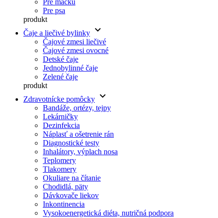
Pre mačku
Pre psa
produkt
keyboard_arrow_down
Čaje a liečivé bylinky
Čajové zmesi liečivé
Čajové zmesi ovocné
Detské čaje
Jednobylinné čaje
Zelené čaje
produkt
keyboard_arrow_down
Zdravotnícke pomôcky
Bandáže, ortézy, tejpy
Lekárničky
Dezinfekcia
Náplasť a ošetrenie rán
Diagnostické testy
Inhalátory, výplach nosa
Teplomery
Tlakomery
Okuliare na čítanie
Chodidlá, päty
Dávkovače liekov
Inkontinencia
Vysokoenergetická diéta, nutričná podpora