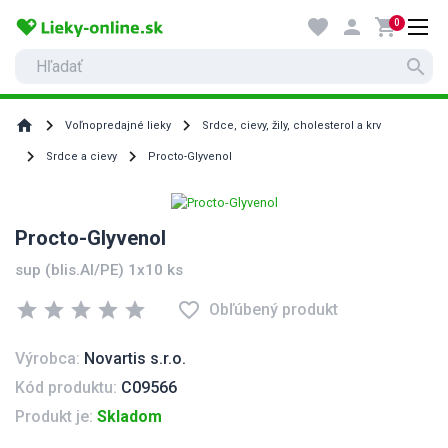
favorite
person
shopping_cart
0
search
home
Voľnopredajné lieky
Srdce, cievy, žily, cholesterol a krv
Srdce a cievy
Procto-Glyvenol
Procto-Glyvenol
sup (blis.Al/PE) 1x10 ks
star
star
star
star
star
favorite_border
Obľúbený produkt
Výrobca:
Novartis s.r.o.
Kód produktu:
C09566
Produkt je:
Skladom