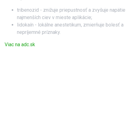
tribenozid - znižuje priepust­nosť a zvyšuje napätie
najmenších ciev v mieste aplikácie;
lidokaín - lokálne anestetikum, zmierňuje bolesť a
nepríjemné príznaky.
Viac na adc.sk