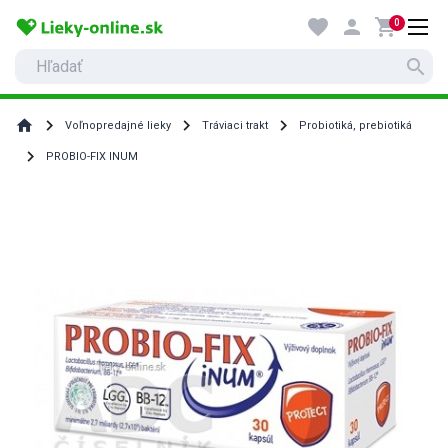
favorite
person
shopping_cart
0
search
home
Voľnopredajné lieky
Tráviaci trakt
Probiotiká, prebiotiká
PROBIO-FIX INUM