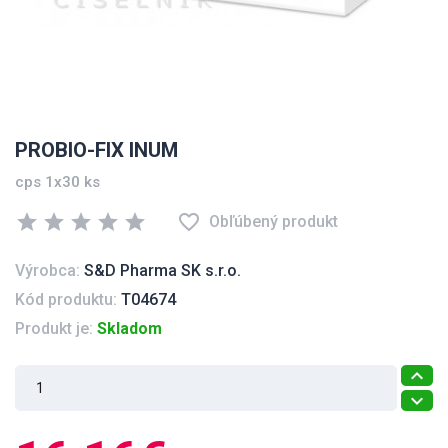
PROBIO-FIX INUM
cps 1x30 ks
star
star
star
star
star
favorite_border
Obľúbený produkt
Výrobca:
S&D Pharma SK s.r.o.
Kód produktu:
T04674
Produkt je:
Skladom