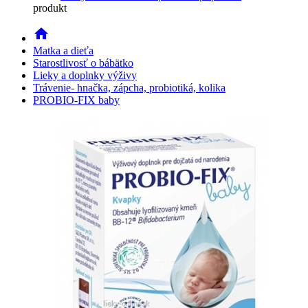
produkt
home
Matka a dieťa
Starostlivosť o bábätko
Lieky a doplnky výživy
Trávenie- hnačka, zápcha, probiotiká, kolika
PROBIO-FIX baby