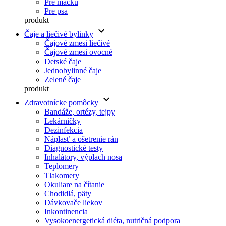
Pre mačku
Pre psa
produkt
keyboard_arrow_down
Čaje a liečivé bylinky
Čajové zmesi liečivé
Čajové zmesi ovocné
Detské čaje
Jednobylinné čaje
Zelené čaje
produkt
keyboard_arrow_down
Zdravotnícke pomôcky
Bandáže, ortézy, tejpy
Lekárničky
Dezinfekcia
Náplasť a ošetrenie rán
Diagnostické testy
Inhalátory, výplach nosa
Teplomery
Tlakomery
Okuliare na čítanie
Chodidlá, päty
Dávkovače liekov
Inkontinencia
Vysokoenergetická diéta, nutričná podpora