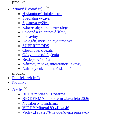
produkt
keyboard_arrow_down
Zdravý životný štýl
Histamínová intolerancia
Špeciálna výživa
Športová výživa
Zdravé oleje, ochutené oleje
Ovocné a zeleninové šťavy
Potraviny
Kolagén, kyselina hyalurónová
SUPERFOODS
Chudnutie, obezita
Odvykanie od fajčenia
Bezlepková diéta
Náhrady mlieka, intolerancia laktózy
Náhrady cukru, umelé sladidlá
produkt
Plus lekáreň leták
Novinky
keyboard_arrow_down
Akcie
BEBA mlieka 5+1 zdarma
BIODERMA Photoderm zľava leto 2026
Nutrilon 5+1 zadarmo
VICHY Mineral 89 zľava 4€
Vichy zľava 25% na opaľovací prípravok