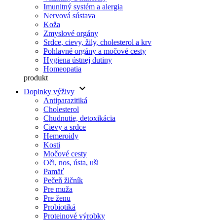
Imunitný systém a alergia
Nervová sústava
Koža
Zmyslové orgány
Srdce, cievy, žily, cholesterol a krv
Pohlavné orgány a močové cesty
Hygiena ústnej dutiny
Homeopatia
produkt
keyboard_arrow_down
Doplnky výživy
Antiparazitiká
Cholesterol
Chudnutie, detoxikácia
Cievy a srdce
Hemeroidy
Kosti
Močové cesty
Oči, nos, ústa, uši
Pamäť
Pečeň žlčník
Pre muža
Pre ženu
Probiotiká
Proteinové výrobky