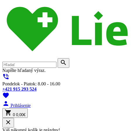
search
Napíšte hľadaný výraz.
phone_in_talk
Pondelok - Piatok: 8.00 - 16.00
+421 915 293 524
favorite
person
Prihlásenie
shopping_cart
0
0,00€
close
Váš nákupný košík je prázdny!