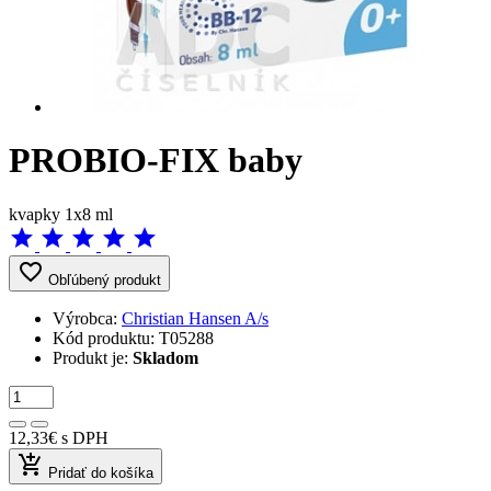
PROBIO-FIX baby
kvapky 1x8 ml
star
star
star
star
star
favorite_border
Obľúbený produkt
Výrobca:
Christian Hansen A/s
Kód produktu:
T05288
Produkt je:
Skladom
12,33€
s DPH
add_shopping_cart
Pridať do košíka