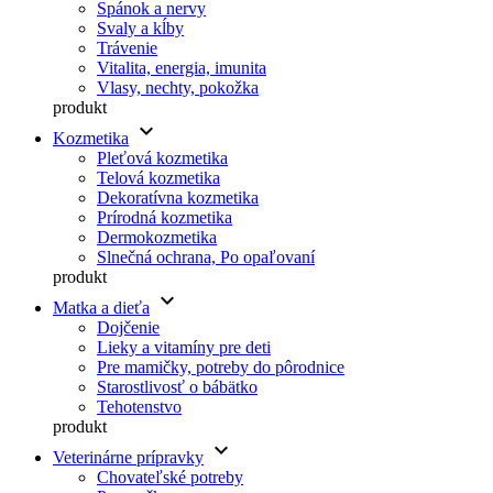
Spánok a nervy
Svaly a kĺby
Trávenie
Vitalita, energia, imunita
Vlasy, nechty, pokožka
produkt
keyboard_arrow_down
Kozmetika
Pleťová kozmetika
Telová kozmetika
Dekoratívna kozmetika
Prírodná kozmetika
Dermokozmetika
Slnečná ochrana, Po opaľovaní
produkt
keyboard_arrow_down
Matka a dieťa
Dojčenie
Lieky a vitamíny pre deti
Pre mamičky, potreby do pôrodnice
Starostlivosť o bábätko
Tehotenstvo
produkt
keyboard_arrow_down
Veterinárne prípravky
Chovateľské potreby