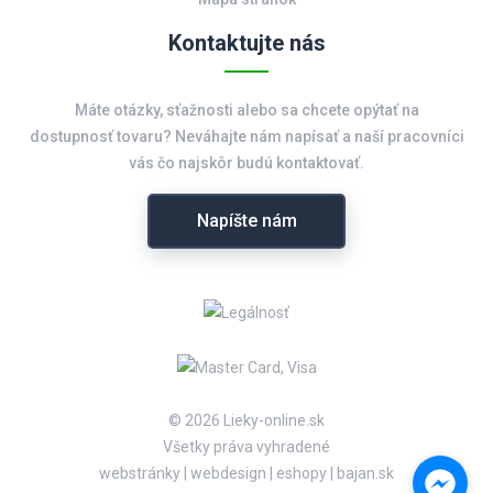
Kontaktujte nás
Máte otázky, sťažnosti alebo sa chcete opýtať na
dostupnosť tovaru? Neváhajte nám napísať a naší pracovníci
vás čo najskôr budú kontaktovať.
Napíšte nám
© 2026 Lieky-online.sk
Všetky práva vyhradené
webstránky
|
webdesign
|
eshopy
|
bajan.sk