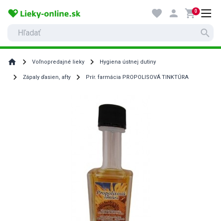
favorite
person
shopping_cart
0
search
home
Voľnopredajné lieky
Hygiena ústnej dutiny
Zápaly ďasien, afty
Prír. farmácia PROPOLISOVÁ TINKTÚRA