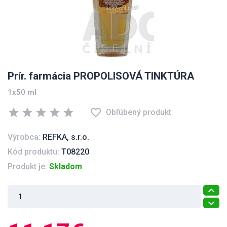
Prír. farmácia PROPOLISOVÁ TINKTÚRA
1x50 ml
star
star
star
star
star
favorite_border
Obľúbený produkt
Výrobca:
REFKA, s.r.o.
Kód produktu:
T08220
Produkt je:
Skladom