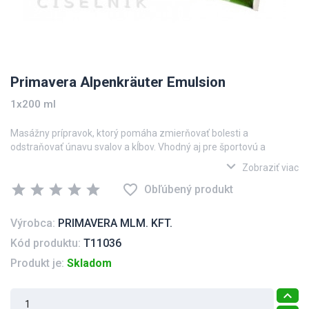
Primavera Alpenkräuter Emulsion
1x200 ml
Masážny prípravok, ktorý pomáha zmierňovať bolesti a
odstraňovať únavu svalov a kĺbov. Vhodný aj pre športovú a
kondičnú masáž a automasáž.
expand_more
Zobraziť viac
star
star
star
star
star
favorite_border
Obľúbený produkt
Výrobca:
PRIMAVERA MLM. KFT.
Kód produktu:
T11036
Produkt je:
Skladom