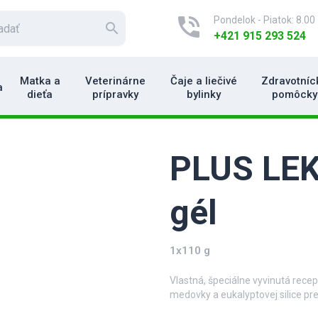
phone_in_talk
Pondelok - Piatok: 8.00 
search
+421 915 293 524
Matka a
Veterinárne
Čaje a liečivé
Zdravotníc
a
dieťa
prípravky
bylinky
pomôcky
PLUS LE
gél
1x110 g
Vlastná, špeciálne vyvinutá rec
medovky a eukalyptovej silice pre
hmyzom, pri mechanicky spôsobe