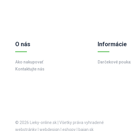
O nás
Informácie
Ako nakupovať
Darčekové pouka
Kontaktujte nás
© 2026 Lieky-online.sk
|
Všetky práva vyhradené
webstránky
|
webdesign
|
eshopy
|
bajan.sk