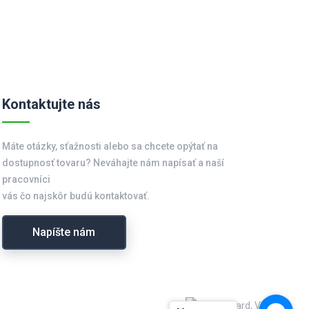
Kontaktujte nás
Máte otázky, sťažnosti alebo sa chcete opýtať na
dostupnosť tovaru? Neváhajte nám napísať a naší
pracovníci
vás čo najskôr budú kontaktovať.
Napíšte nám