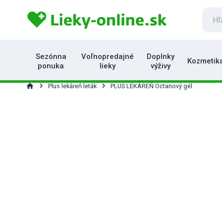
Sezónna
Voľnopredajné
Doplnky
Kozmetik
ponuka
lieky
výživy
home
Plus lekáreň leták
PLUS LEKÁREŇ Octanový gél