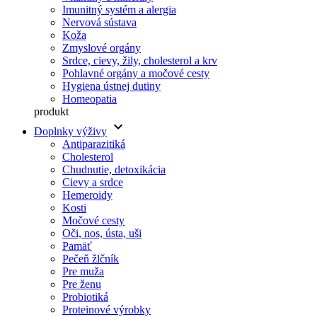
Imunitný systém a alergia
Nervová sústava
Koža
Zmyslové orgány
Srdce, cievy, žily, cholesterol a krv
Pohlavné orgány a močové cesty
Hygiena ústnej dutiny
Homeopatia
produkt
keyboard_arrow_down
Doplnky výživy
Antiparazitiká
Cholesterol
Chudnutie, detoxikácia
Cievy a srdce
Hemeroidy
Kosti
Močové cesty
Oči, nos, ústa, uši
Pamäť
Pečeň žlčník
Pre muža
Pre ženu
Probiotiká
Proteinové výrobky