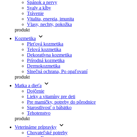
Spánok a nervy
Svaly a kĺby
Trávenie
Vitalita, energia, imunita
Vlasy, nechty, pokožka
produkt
keyboard_arrow_down
Kozmetika
Pleťová kozmetika
Telová kozmetika
Dekoratívna kozmetika
Prírodná kozmetika
Dermokozmetika
Slnečná ochrana, Po opaľovaní
produkt
keyboard_arrow_down
Matka a dieťa
Dojčenie
Lieky a vitamíny pre deti
Pre mamičky, potreby do pôrodnice
Starostlivosť o bábätko
Tehotenstvo
produkt
keyboard_arrow_down
Veterinárne prípravky
Chovateľské potreby