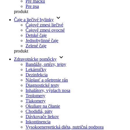
Pre mačku
Pre psa
produkt
keyboard_arrow_down
Čaje a liečivé bylinky
Čajové zmesi liečivé
Čajové zmesi ovocné
Detské čaje
Jednobylinné čaje
Zelené čaje
produkt
keyboard_arrow_down
Zdravotnícke pomôcky
Bandáže, ortézy, tejpy
Lekárničky
Dezinfekcia
Náplasť a ošetrenie rán
Diagnostické testy
Inhalátory, výplach nosa
Teplomery
Tlakomery
Okuliare na čítanie
Chodidlá, päty
Dávkovače liekov
Inkontinencia
Vysokoenergetická diéta, nutričná podpora