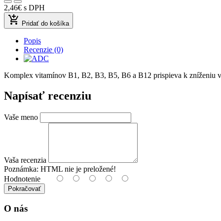
2,46€
s DPH
add_shopping_cart
Pridať do košíka
Popis
Recenzie (0)
Komplex vitamínov B1, B2, B3, B5, B6 a B12 prispieva k zníženiu vy
Napísať recenziu
Vaše meno
Vaša recenzia
Poznámka:
HTML nie je preložené!
Hodnotenie
Pokračovať
O nás