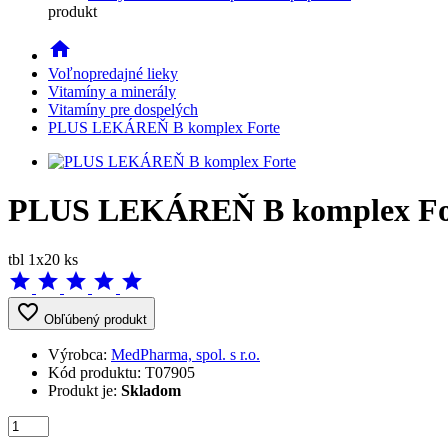
produkt
home
Voľnopredajné lieky
Vitamíny a minerály
Vitamíny pre dospelých
PLUS LEKÁREŇ B komplex Forte
PLUS LEKÁREŇ B komplex Fo
tbl 1x20 ks
star
star
star
star
star
favorite_border
Obľúbený produkt
Výrobca:
MedPharma, spol. s r.o.
Kód produktu:
T07905
Produkt je:
Skladom