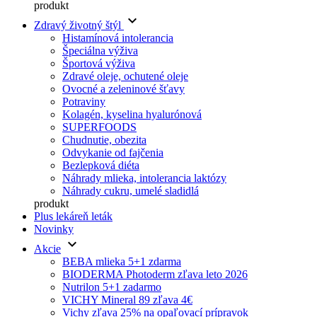
produkt
keyboard_arrow_down
Zdravý životný štýl
Histamínová intolerancia
Špeciálna výživa
Športová výživa
Zdravé oleje, ochutené oleje
Ovocné a zeleninové šťavy
Potraviny
Kolagén, kyselina hyalurónová
SUPERFOODS
Chudnutie, obezita
Odvykanie od fajčenia
Bezlepková diéta
Náhrady mlieka, intolerancia laktózy
Náhrady cukru, umelé sladidlá
produkt
Plus lekáreň leták
Novinky
keyboard_arrow_down
Akcie
BEBA mlieka 5+1 zdarma
BIODERMA Photoderm zľava leto 2026
Nutrilon 5+1 zadarmo
VICHY Mineral 89 zľava 4€
Vichy zľava 25% na opaľovací prípravok