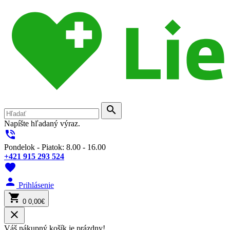
search
Napíšte hľadaný výraz.
phone_in_talk
Pondelok - Piatok: 8.00 - 16.00
+421 915 293 524
favorite
person
Prihlásenie
shopping_cart
0
0,00€
close
Váš nákupný košík je prázdny!