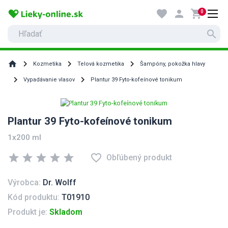
favorite
person
shopping_cart
0
search
home
Kozmetika
Telová kozmetika
Šampóny, pokožka hlavy
Vypadávanie vlasov
Plantur 39 Fyto-kofeínové tonikum
Plantur 39 Fyto-kofeínové tonikum
1x200 ml
star
star
star
star
star
favorite_border
Obľúbený produkt
Výrobca:
Dr. Wolff
Kód produktu:
T01910
Produkt je:
Skladom